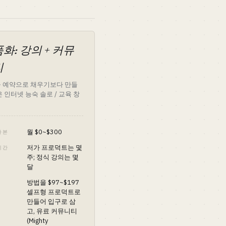
화: 강의 + 커뮤
티
 예약으로 채우기보다 만들
은 인터넷 능숙 솔로 / 교육 창
월 $0~$300
자본
저가 프로덕트는 몇
시간
주; 정식 강의는 몇
달
방법을 $97~$197
셀프형 프로덕트로
만들어 입구로 삼
고, 유료 커뮤니티
(Mighty