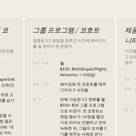
 코
그룹 프로그램 / 코호트
제품
니
검증된 1:1 방법을 갖추고 시간에 레버리지
를 걸 준비가 된 운영자
 전문성을
시간을
고 싶
업자
월
초기 자본
$150~$400(Kajabi/Mighty
Networks + 이메일)
aperbell
초기 
패키징해 첫 코호트를 채우
투입 시간
 + 도메인)
투입 
기까지 3~6개월
 유료 고
반복 가능한 1:1 변화를 월
첫 수
급여를 넘기
$500~$1K 그룹 프로그램
첫 수
으로 바꾼다. 첫 코호트는
응할 수
창립 멤버 5~10명을 할인
 한 좁은
가로 라이브 진행하고 전부
예: '대
녹화한 뒤, 그들의 성과를 2
성 커리
기를 채우는 사례로 쓴다.