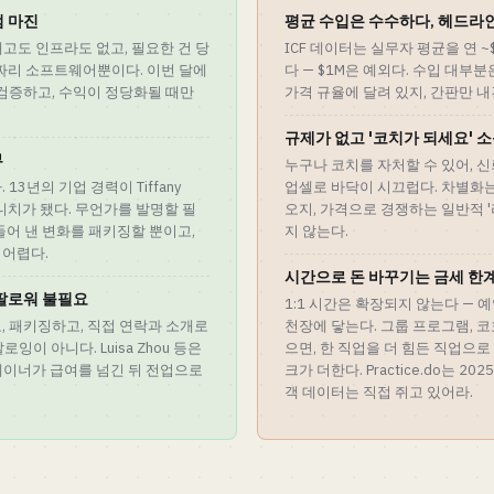
엄 마진
평균 수입은 수수하다, 헤드라
재고도 인프라도 없고, 필요한 건 당
ICF 데이터는 실무자 평균을 연 ~$
43짜리 소프트웨어뿐이다. 이번 달에
다 — $1M은 예외다. 수입 대부분
 검증하고, 수익이 정당화될 때만
가격 규율에 달려 있지, 간판만 
규제가 없고 '코치가 되세요' 
부
누구나 코치를 자처할 수 있어, 
13년의 기업 경력이 Tiffany
업셀로 바닥이 시끄럽다. 차별화
 니치가 됐다. 무언가를 발명할 필
오지, 가격으로 경쟁하는 일반적 
들어 낸 변화를 패키징할 뿐이고,
지 않는다.
 어렵다.
시간으로 돈 바꾸기는 금세 한
 팔로워 불필요
1:1 시간은 확장되지 않는다 — 예
, 패키징하고, 직접 연락과 소개로
천장에 닿는다. 그룹 프로그램, 
로잉이 아니다. Luisa Zhou 등은
으면, 한 직업을 더 힘든 직업으로
리테이너가 급여를 넘긴 뒤 전업으로
크가 더한다. Practice.do는 2
객 데이터는 직접 쥐고 있어라.