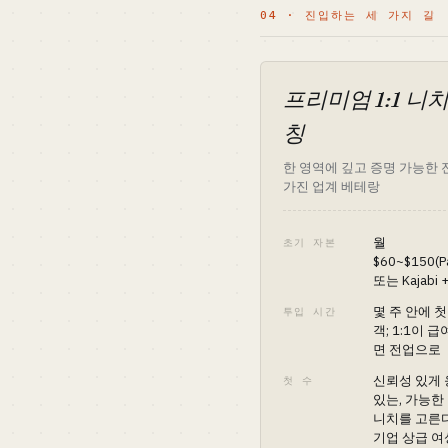
04 · 진입하는 세 가지 길
프리미엄 1:1 니치
칭
한 영역에 깊고 증명 가능한
가진 업계 베테랑
월
초기 자본
$60~$150(P
또는 Kajabi
몇 주 안에 첫
투입 시간
객; 1:1이 
면 전업으로
신뢰성 있게 
첫 수
있는, 가능한
니치를 고른다(
기업 상급 여