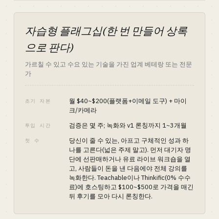
자습형 플래그십(한 번 만들어 상록
으로 판다)
가르칠 수 있고 수요 있는 기술을 가진 업계 베테랑 또는 전문
가
월 $40~$200(플랫폼+이메일 도구) + 마이
초기 자본
크/카메라
검증은 몇 주; 녹화와 v1 론칭까지 1~3개월
투입 시간
당신이 줄 수 있는, 아프고 구체적인 성과 하
첫 수
나를 고른다(넓은 주제 말고). 먼저 대기자 명
단에 선판매하거나 유료 라이브 워크숍을 열
고, 사람들이 돈을 낸 다음에야 전체 강의를
녹화한다. Teachable이나 Thinkific(0% 수수
료)에 호스팅하고 $100~$500로 가격을 매긴
뒤 후기를 모아 다시 론칭한다.