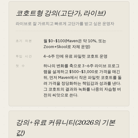
코호트형 강의(고단가, 라이브)
라이브로 잘 가르치고 빠르게 고단가를 받고 싶은 운영자
월 $0~$100(Maven은 약 10%, 또는
초기 자본
Zoom+Skool로 자체 운영)
4~6주 안에 유료 파일럿 코호트 운영
투입 시간
하나의 변화를 축으로 3~6주 라이브 프로그
첫 수
램을 설계하고 $500~$3,000로 가격을 매긴
뒤, 먼저 Maven에서 작은 파일럿 코호트를 돌
려 가격을 정당화하는 책임감과 성과를 낸다.
그 코호트의 결과와 녹화를 나중의 자습형 버
전의 씨앗으로 쓴다.
강의+유료 커뮤니티(2026의 기본
값)