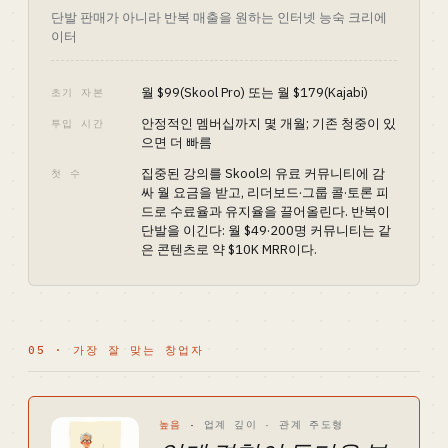
단발 판매가 아니라 반복 매출을 원하는 인터넷 능숙 크리에
이터
월 $99(Skool Pro) 또는 월 $179(Kajabi)
초기 자본
안정적인 멤버십까지 몇 개월; 기존 청중이 있
투입 시간
으면 더 빠름
집중된 강의를 Skool의 유료 커뮤니티에 감
첫 수
싸 월 요금을 받고, 리더보드·그룹 콜·토론 피
드로 수료율과 유지율을 끌어올린다. 반복이
단발을 이긴다: 월 $49·200명 커뮤니티는 같
은 콘텐츠로 약 $10K MRR이다.
05 · 가장 잘 맞는 창업자
높음
·
업계 깊이 · 관계 주도형