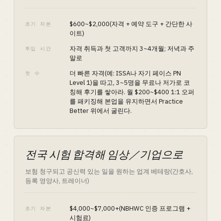
$600~$2,000(자격 + 예약 도구 + 간단한 사
초기 자본
이트)
자격 취득과 첫 고객까지 3~4개월; 저녁과 주
투입 시간
말로
더 빠른 자격(예: ISSA나 자기 페이스 PN
첫 수
Level 1)을 따고, 3~5명을 무료나 저가로 코
칭해 후기를 쌓아라. 월 $200~$400 1:1 오퍼
를 패키징해 본업을 유지하면서 Practice
Better 위에서 굴린다.
전국 시험 합격해 임상／기업으로
보험 청구되고 공신력 있는 일을 원하는 업계 베테랑(간호사,
등록 영양사, 트레이너)
$4,000~$7,000+(NBHWC 인증 프로그램 +
초기 자본
시험료)