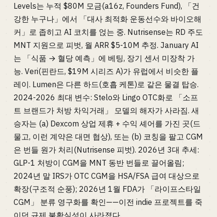
Levels는 누적 $80M 모금(a16z, Founders Fund), 「건
강한 누구나」에서 「대사 최적화 운동선수와 바이오해
커」로 좁히고 AI 코치를 얹는 중. Nutrisense는 RD 주도
MNT 지원으로 피벗, 월 ARR $5-10M 추정. January AI
는 「식품 → 혈당 예측」에 베팅, 장기 센서 미장착 가
능. Veri(핀란드, $19M 시리즈 A)가 유럽에서 비슷한 플
레이. Lumen은 다른 하드(호흡 케톤)로 같은 물결 탑승.
2024-2026 최대 변수: Stelo와 Lingo OTC화로 「소프
트 브랜드가 처방 차익거래」 모델의 해자가 사라짐. 새
승자는 (a) Dexcom 상업 제휴 + 수익 셰어를 가진 곳(드
물고, 이런 계약은 대면 협상), 또는 (b) 코칭을 팔고 CGM
은 번들 원가 처리(Nutrisense 피벗). 2026년 3대 추세:
GLP-1 처방이 CGM을 MNT 동반 번들로 끌어올림;
2024년 말 IRS가 OTC CGM을 HSA/FSA 급여 대상으로
확장(구조적 순풍); 2026년 1월 FDA가 「라이프스타일
CGM」 분류 영구화를 확인——이전 indie 프로젝트를 죽
이던 규제 불확실성이 사라졌다.