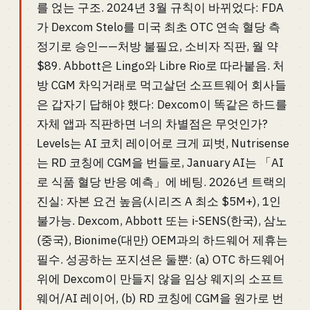
를 얹는 구조. 2024년 3월 규칙이 바뀌었다: FDA
가 Dexcom Stelo를 미국 최초 OTC 연속 혈당 측
정기로 승인——처방 불필요, 소비자 직판, 월 약
$89. Abbott은 Lingo와 Libre Rio로 따라붙음. 처
방 CGM 차익거래로 먹고살던 소프트웨어 회사들
은 갑자기 답해야 했다: Dexcom이 똑같은 하드를
자체 앱과 직판하면 너의 차별점은 무엇인가?
Levels는 AI 코치 레이어로 크게 피벗, Nutrisense
는 RD 코칭에 CGM을 번들로, January AI는 「AI
로 식품 혈당 반응 예측」에 베팅. 2026년 트랙의
진실: 자본 요건 높음(시리즈 A 최소 $5M+), 1인
불가능. Dexcom, Abbott 또는 i-SENS(한국), 삼노
(중국), Bionime(대만) OEM과의 하드웨어 제휴는
필수. 성공하는 포지션은 둘뿐: (a) OTC 하드웨어
위에 Dexcom이 만들지 않을 임상 웨지의 소프트
웨어/AI 레이어, (b) RD 코칭에 CGM을 원가로 번