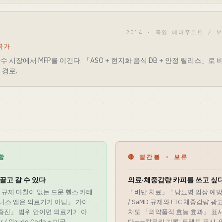
2014 · 독일 에어푸르트 / 
 국가
다수 시장에서 MFP를 이긴다. 「ASO + 현지화 음식 DB + 안정 릴리스」로 
 경로.
함
🔴 빨간불 · 보류
 끌고 갈 수 있다
의료·체중감량 카피를 쓰고 싶
 규제 마찰이 없는 드문 헬스 카테
「비만 치료」「당뇨병 임상 예방
 웰니스 앱은 의료기기 아님」 가이
/ SaMD 규제와 FTC 체중감량 
 증진」 범위 안이면 의료기기 아
처도 「의약품적 효능 효과」 표시
 / Claude Code + 미국
다——칼로리 기록, 트렌드 표시, 임상 