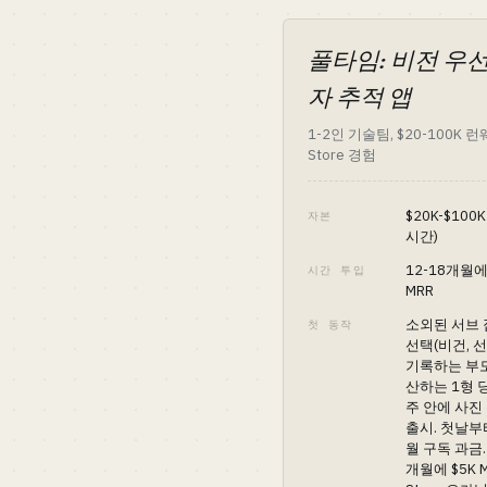
풀타임: 비전 우
자 추적 앱
1-2인 기술팀, $20-100K 런
Store 경험
$20K-$100
자본
시간)
12-18개월에
시간 투입
MRR
소외된 서브 
첫 동작
선택(비건, 선
기록하는 부모
산하는 1형 당
주 안에 사진 
출시. 첫날부터
월 구독 과금. 
개월에 $5K M