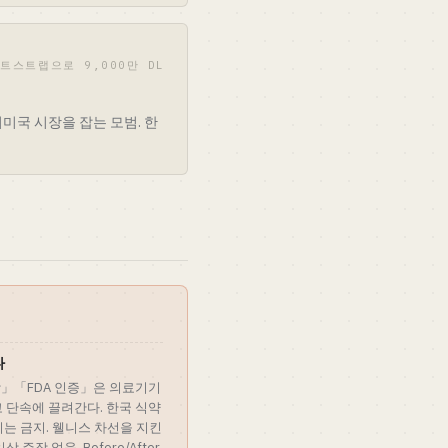
부트스트랩으로 9,000만 DL
비미국 시장을 잡는 모범. 한
다
」「FDA 인증」은 의료기기
광고 단속에 끌려간다. 한국 식약
는 금지. 웰니스 차선을 지킨
주장 없음, Before/After