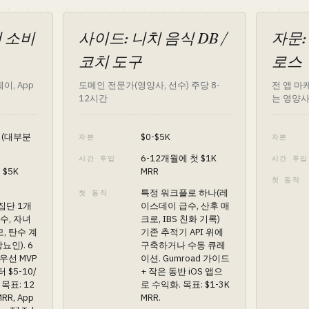
선 소비
사이드: 니치 음식 DB /
자문:
코치 도구
로스
웨이, App
도메인 전문가(영양사, 선수) 주당 8-
전 앱 마케
12시간
는 영양
K (대부분
$0-$5K
자본
자본
6-12개월에 첫 $1K
시간 투입
시간 투입
 $5K
MRR
첫 동작
특정 워크플로 하나(레
첫 동작
집단 1개
이스데이 급수, 산후 매
수, 자녀
크로, IBS 친화 기록)
, 탄수 계
기존 추적기 API 위에
뇨인). 6
구축하거나 수동 큐레
우선 MVP
이션. Gumroad 가이드
 $5-10/
+ 작은 동반 iOS 앱으
목표: 12
로 수익화. 목표: $1-3K
RR, App
MRR.