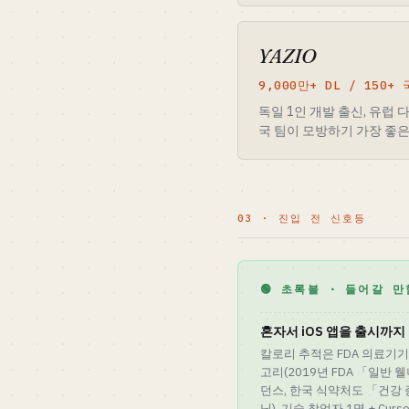
YAZIO
9,000만+ DL / 150+
독일 1인 개발 출신, 유럽 
국 팀이 모방하기 가장 좋은
03 · 진입 전 신호등
🟢 초록불 · 들어갈 만
혼자서 iOS 앱을 출시까지
칼로리 추적은 FDA 의료기기
고리(2019년 FDA 「일반
던스, 한국 식약처도 「건강
님). 기술 창업자 1명 + Cursor