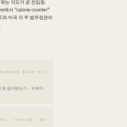
깎는 각도가 곧 진입점.
"calorie counter"
C와 미국 각 주 법무장관의
.
ARMOUR로부터 $345M 인수)
앱으로 갈아탔는가」 리뷰마
2011 · 부트스트랩 / 흑자