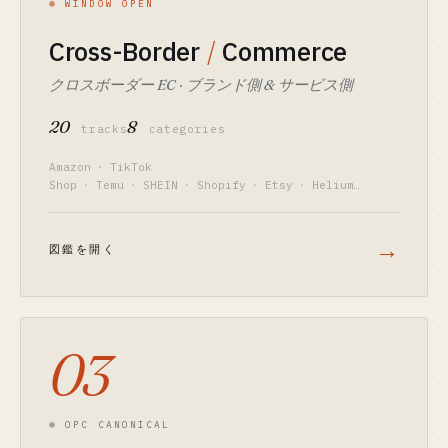
⊛ WINDOW OPEN
Cross-Border
/
Commerce
クロスボーダー EC · ブランド側 & サービス側
20
8
tracks
categories
Amazon
·
TikTok
Shop
·
Temu
·
SHEIN
·
Shopify
·
Etsy
·
Helium
10
·
PingPong
→
図鑑を開く
03
⊛ OPC CANONICAL