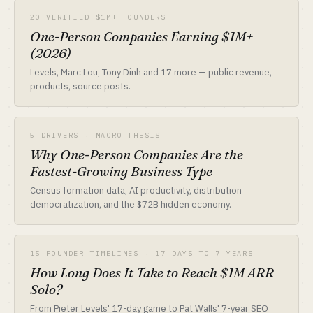
20 VERIFIED $1M+ FOUNDERS
One-Person Companies Earning $1M+
(2026)
Levels, Marc Lou, Tony Dinh and 17 more — public revenue,
products, source posts.
5 DRIVERS · MACRO THESIS
Why One-Person Companies Are the
Fastest-Growing Business Type
Census formation data, AI productivity, distribution
democratization, and the $72B hidden economy.
15 FOUNDER TIMELINES · 17 DAYS TO 7 YEARS
How Long Does It Take to Reach $1M ARR
Solo?
From Pieter Levels' 17-day game to Pat Walls' 7-year SEO