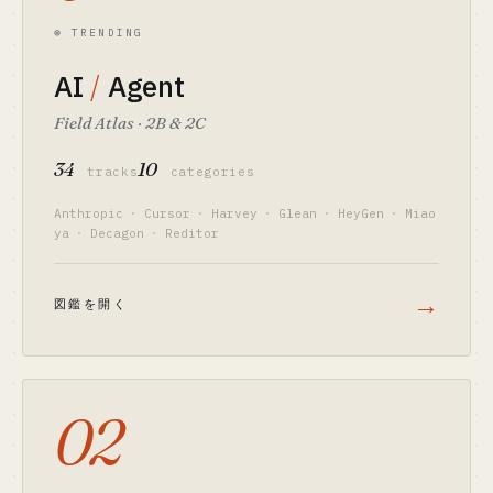
⊛ TRENDING
AI
/
Agent
Field Atlas · 2B & 2C
34
10
tracks
categories
Anthropic
·
Cursor
·
Harvey
·
Glean
·
HeyGen
·
Miao
ya
·
Decagon
·
Reditor
→
図鑑を開く
02