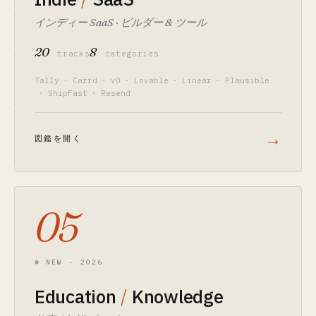
インディー SaaS · ビルダー & ツール
20
8
tracks
categories
Tally
·
Carrd
·
v0
·
Lovable
·
Linear
·
Plausible
·
ShipFast
·
Resend
→
図鑑を開く
05
⊛ NEW · 2026
Education
/
Knowledge