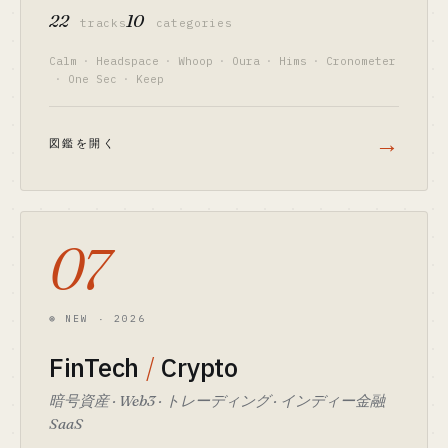
22
10
tracks
categories
Calm
·
Headspace
·
Whoop
·
Oura
·
Hims
·
Cronometer
·
One Sec
·
Keep
→
図鑑を開く
07
⊛ NEW · 2026
FinTech
/
Crypto
暗号資産 · Web3 · トレーディング · インディー金融
SaaS