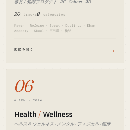
教育 / 知識プロダクト · 2C · Cohort · 2B
20
8
tracks
categories
Maven
·
Reforge
·
Speak
·
Duolingo
·
Khan
Academy
·
Skool
·
三节课
·
樊登
→
図鑑を開く
06
⊛ NEW · 2026
Health
/
Wellness
ヘルス & ウェルネス · メンタル · フィジカル · 臨床