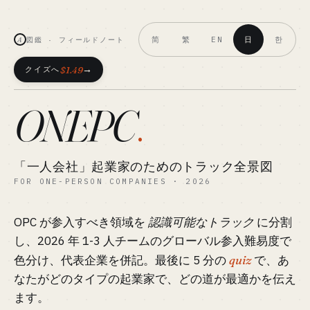
简
繁
日
한
EN
A
図鑑 · フィールドノート
→
$1.49
クイズへ
ONEPC
.
「一人会社」起業家のためのトラック全景図
FOR ONE-PERSON COMPANIES · 2026
OPC が参入すべき領域を
認識可能なトラック
に分割
し、2026 年 1-3 人チームのグローバル参入難易度で
色分け、代表企業を併記。最後に 5 分の
quiz
で、あ
なたがどのタイプの起業家で、どの道が最適かを伝え
ます。