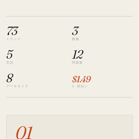
73
3
トラック
図鑑
5
12
言語
問題数
8
$1.49
アーキタイプ
1 回払い
01