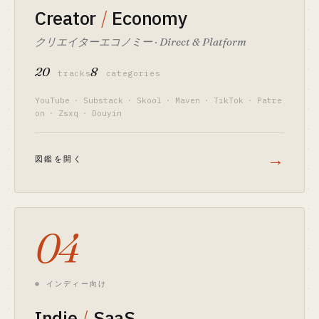
Creator
/
Economy
クリエイターエコノミー · Direct & Platform
20
8
tracks
categories
YouTube
·
Substack
·
Skool
·
Maven
·
TikTok
·
Patre
on
·
Zsxq
·
Douyin
→
図鑑を開く
04
⊛ インディー向け
Indie
/
SaaS