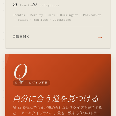
21
10
tracks
categories
Phantom
·
Mercury
·
Brex
·
Hummingbot
·
Polymarket
·
Stripe
·
Bankless
·
QuickBooks
→
図鑑を開く
Q
5 分 · ログイン不要
自分に合う道を見つける
Atlas を読んでもまだ決められない？クイズを完了する
と — アーキタイプラベル、最も一致する 3 つのトラッ