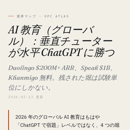
業界マップ · OPC ATLAS
AI 教育（グローバ
ル）：垂直チューター
が水平 ChatGPT に勝つ
Duolingo $200M+ ARR、Speak $1B、
Khanmigo 無料。残された堀は試験単
位にしかない。
2026-05-12 更新
2026 年のグローバル AI 教育はもはや
「ChatGPT で宿題」レベルではなく、4 つの堀