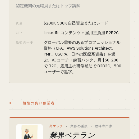
認定機関の元職員またはトップ講師
$200K-500K 自己資金またはシード
資金
LinkedIn コンテンツ + 雇用主負担 B2B2C
GTM
グローバル需要のあるプロフェッショナル
最初の一手
資格（CFA、AWS Solutions Architect、
PMP、USCPA、日本の医療系資格）を選
ぶ。AI コーチ + 練習バンク。月 $50-200
で B2C、雇用主の研修補助で B2B2C。500
ユーザーで黒字。
05 · 相性の良い創業者
高マッチ
·
業界の重鎮 · 教科専門家
業界ベテラン