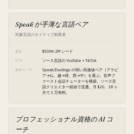
Speak が手薄な言語ペア
対象言語のネイティブ創業者
$500K-2M シード
資金
ソース言語の YouTube + TikTok
GTM
Speak/Duolingo の弱い高価値ペア（アラビ
最初の一手
ア→仏、越→韓、西→中）を選ぶ。音声フ
ァースト会話チューターを構築。ソース言
語クリエイター経由で流通。月 $20、18 ヶ
月で 1 万有料。
プロフェッショナル資格の AI コ
ーチ