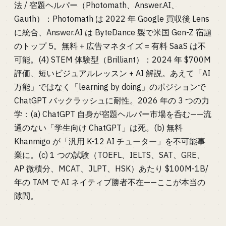
法 / 宿題ヘルパー（Photomath、Answer.AI、
Gauth）：Photomath は 2022 年 Google 買収後 Lens
に統合、Answer.AI は ByteDance 製で米国 Gen-Z 宿題
のトップ 5。無料 + 広告マネタイズ = 有料 SaaS は不
可能。(4) STEM 体験型（Brilliant）：2024 年 $700M
評価、短いビジュアルレッスン + AI 解説。あえて「AI
万能」ではなく「learning by doing」のポジションで
ChatGPT バックラッシュに耐性。2026 年の 3 つの力
学：(a) ChatGPT 自身が宿題ヘルパー市場を呑む——流
通のない「学生向け ChatGPT」は死。(b) 無料
Khanmigo が「汎用 K-12 AI チューター」を不可能事
業に。(c) 1 つの試験（TOEFL、IELTS、SAT、GRE、
AP 微積分、MCAT、JLPT、HSK）あたり $100M-1B/
年の TAM で AI ネイティブ勝者不在——ここが本当の
隙間。