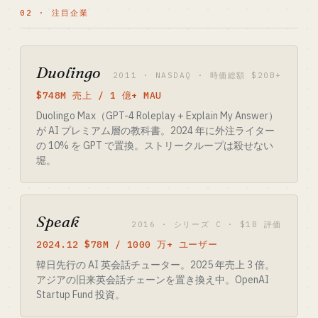
02 · 注目企業
Duolingo
2011 · NASDAQ · 時価総額 $20B+
$748M 売上 / 1 億+ MAU
Duolingo Max（GPT-4 Roleplay + Explain My Answer）
が AI プレミアム層の教科書。2024 年に外注ライター
の 10% を GPT で置換。ストリークループは殺せない
堀。
Speak
2016 · シリーズ C · $1B 評価
2024.12 $78M / 1000 万+ ユーザー
韓日先行の AI 英会話チューター。2025 年売上 3 倍。
アジアの旧来英会話チェーンを置き換え中。OpenAI
Startup Fund 投資。