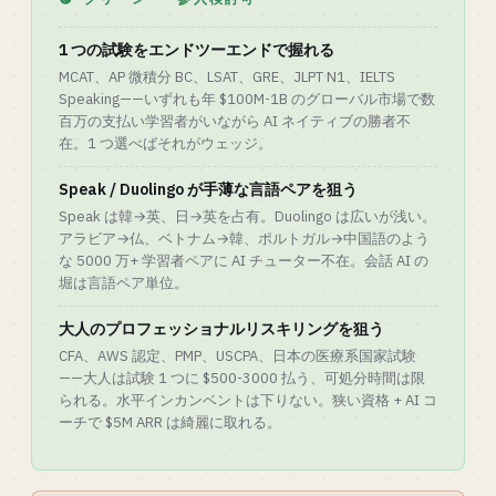
1 つの試験をエンドツーエンドで握れる
MCAT、AP 微積分 BC、LSAT、GRE、JLPT N1、IELTS
Speaking——いずれも年 $100M-1B のグローバル市場で数
百万の支払い学習者がいながら AI ネイティブの勝者不
在。1 つ選べばそれがウェッジ。
Speak / Duolingo が手薄な言語ペアを狙う
Speak は韓→英、日→英を占有。Duolingo は広いが浅い。
アラビア→仏、ベトナム→韓、ポルトガル→中国語のよう
な 5000 万+ 学習者ペアに AI チューター不在。会話 AI の
堀は言語ペア単位。
大人のプロフェッショナルリスキリングを狙う
CFA、AWS 認定、PMP、USCPA、日本の医療系国家試験
——大人は試験 1 つに $500-3000 払う、可処分時間は限
られる。水平インカンベントは下りない。狭い資格 + AI コ
ーチで $5M ARR は綺麗に取れる。