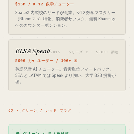
$15M / K-12 数学チューター
SpaceX 内製校のリードが創業。K-12 数学マスタリー
（Bloom 2-σ）特化。消費者サブスク、無料 Khanmigo
へのカウンターポジション。
ELSA Speak
2015 · シリーズ C · $50M+ 調達
5000 万+ ユーザー / 100+ 国
英語発音 AI チューター。音素単位フィードバック。
SEA と LATAM では Speak より強い。大学 B2B 提携が
堀。
03 · グリーン / レッド フラグ
🟢 グリーン · 参入検討可