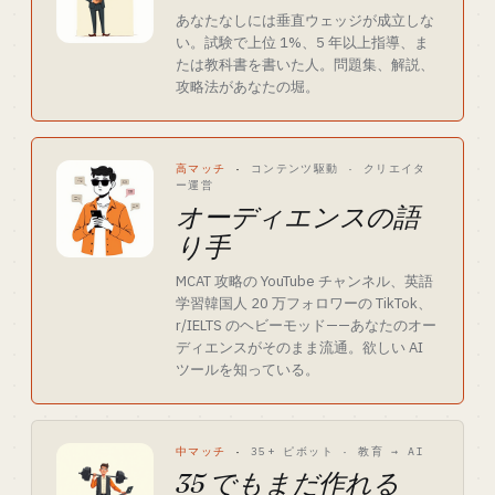
あなたなしには垂直ウェッジが成立しな
い。試験で上位 1%、5 年以上指導、ま
たは教科書を書いた人。問題集、解説、
攻略法があなたの堀。
高マッチ
·
コンテンツ駆動 · クリエイタ
ー運営
オーディエンスの語
り手
MCAT 攻略の YouTube チャンネル、英語
学習韓国人 20 万フォロワーの TikTok、
r/IELTS のヘビーモッド——あなたのオー
ディエンスがそのまま流通。欲しい AI
ツールを知っている。
中マッチ
·
35+ ピボット · 教育 → AI
35 でもまだ作れる