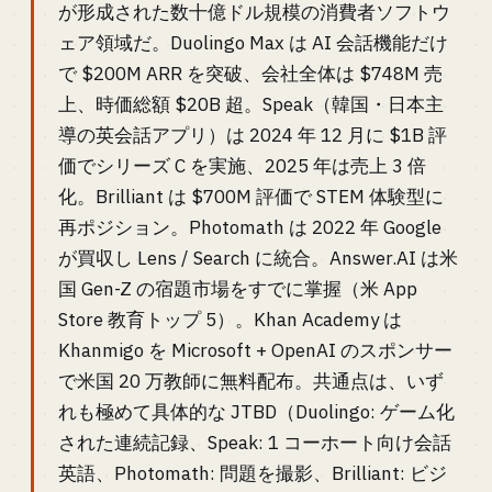
が形成された数十億ドル規模の消費者ソフトウ
ェア領域だ。Duolingo Max は AI 会話機能だけ
で $200M ARR を突破、会社全体は $748M 売
上、時価総額 $20B 超。Speak（韓国・日本主
導の英会話アプリ）は 2024 年 12 月に $1B 評
価でシリーズ C を実施、2025 年は売上 3 倍
化。Brilliant は $700M 評価で STEM 体験型に
再ポジション。Photomath は 2022 年 Google
が買収し Lens / Search に統合。Answer.AI は米
国 Gen-Z の宿題市場をすでに掌握（米 App
Store 教育トップ 5）。Khan Academy は
Khanmigo を Microsoft + OpenAI のスポンサー
で米国 20 万教師に無料配布。共通点は、いず
れも極めて具体的な JTBD（Duolingo: ゲーム化
された連続記録、Speak: 1 コーホート向け会話
英語、Photomath: 問題を撮影、Brilliant: ビジ