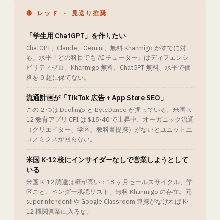
🔴 レッド · 見送り推奨
「学生用 ChatGPT」を作りたい
ChatGPT、Claude、Gemini、無料 Khanmigo がすでに対
応。水平「どの科目でも AI チューター」はディフェンシ
ビリティゼロ。Khanmigo 無料、ChatGPT 無料、水平で価
格を 0 超に保てない。
流通計画が「TikTok 広告 + App Store SEO」
この 2 つは Duolingo と ByteDance が握っている。米国 K-
12 教育アプリ CPI は $15-40 で上昇中。オーガニック流通
（クリエイター、学区、教科書提携）がないとユニットエ
コノミクスが回らない。
米国 K-12 校にインサイダーなしで営業しようとして
いる
米国 K-12 調達は壁が高い：18 ヶ月セールスサイクル、学
区ごと、ベンダー承認リスト、無料 Khanmigo の存在。元
superintendent や Google Classroom 連携がなければ K-
12 機関営業に入るな。