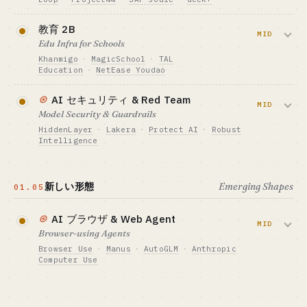
まだ余地があります。
金融ドメインに精通した業界経験者
需要予測、配車、文書自動化を担いま
教育 2B
必要資金の目安 · CAPITAL
す。市場は $14B から $50B へ拡大見込
MID
Edu Infra for Schools
$400K-4M
みですが、営業サイクルが長く、ERP 統
Khanmigo
·
MagicSchool
·
TAL
GTM · 売り方
合も必須です。
Education
·
NetEase Youdao
PLG シート $20-200/月
ベンチマーク · BENCHMARK
学校や塾向けに、AI による問題作成・採
必要資金の目安 · CAPITAL
⊛
AI セキュリティ & Red Team
Cursor $2B+ · Devin $25B · Claude Code
$1.5M+ + 業界知見
点・個別最適化された補習インフラを提供
MID
Model Security & Guardrails
$2.5B ARR
します。
GTM · 売り方
HiddenLayer
·
Lakera
·
Protect AI
·
Robust
向いている人 · BEST FIT
サイト/倉庫単位 · ACV $200K-2M
Intelligence
PLG 志向のエンジニア（垂直分野で勝負する
必要資金の目安 · CAPITAL
ベンチマーク · BENCHMARK
形）
$150K-1.5M + 販売網
Loop が 2026 年 4 月にシリーズ C $95M 調
prompt injection、jailbreak、モデルのサ
達
プライチェーン攻撃を防ぎます。Agent の
GTM · 売り方
詳しく読む →
新しい形態
Emerging Shapes
01.05
生徒単位課金 / ハードメーカーへ OEM
普及にともない、必須需要が一気に高まっ
向いている人 · BEST FIT
業界経験の厚い人 + 政府・大企業に強いコネ
ています。
ベンチマーク · BENCHMARK
を持つ人
⊛
Khanmigo（Khan Academy）· TAL Education
AI ブラウザ & Web Agent
MID
学習タブレット
Browser-using Agents
必要資金の目安 · CAPITAL
$150K-700K
向いている人 · BEST FIT
Browser Use
·
Manus
·
AutoGLM
·
Anthropic
教育機関とのネットワークがある業界経験者
Computer Use
GTM · 売り方
エンタープライズライセンス + サービスのハ
Agent が人間のように Web ページや SaaS
イブリッド
を操作します。市場は $4.5B から $76.8B
ベンチマーク · BENCHMARK