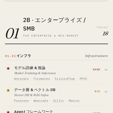
2B · エンタープライズ /
01
SMB
TRACKS
18
FOR ENTERPRISE & MID-MARKET
インフラ
Infrastructure
01.01
モデル訓練 & 推論
HARD
Model Training & Inference
Anyscale
·
Fireworks
·
SiliconFlow
·
PPIO
GPU オーケストレーションと推論加速で
データ層 & ベクトル DB
LLM 呼び出し側のトークンコストを削減
MID
Vector DB & RAG Infra
— クラウド事業者やモデル各社に売る、
Pinecone
·
Weaviate
·
Zilliz
·
Mercor
インフラの「ツルハシ商売」。
ベクトル DB に RAG ツール、データラベ
Agent フレームワーク
必要資金の目安 · CAPITAL