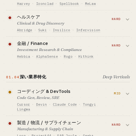
$400K-4M
向いている人 · BEST FIT
Harvey
·
Ironclad
·
Spellbook
·
MeLaw
向きに強い人
業界経験の厚い人（HR・採用のネットワーク
GTM · 売り方
がある人）
契約レビュー、法律調査、コンプライア
エンタープライズ営業 + シートライセンス
ヘルスケア
詳しく読む →
ンスをカバーします。Harvey がトップ
HARD
ベンチマーク · BENCHMARK
Clinical & Drug Discovery
100 法律事務所を押さえる一方、中堅事
Glean $250M+ ARR · YoY +182% · $7.2B 評価
Abridge
·
Suki
·
Insilico
·
Infervision
務所や社内法務にはまだ空白がありま
額
す。
アンビエントスクライビングはすでに標
向いている人 · BEST FIT
金融 / Finance
業界経験の厚い人 + ひとりエンジニア（SMB
準ケアです。HIPAA 準拠が必須で、病院
HARD
Investment Research & Compliance
向け）
必要資金の目安 · CAPITAL
の営業サイクルは 18〜24 か月に及びま
$400K-4M + 法律事務所との関係
Hebbia
·
AlphaSense
·
Rogo
·
Hithink
す。
GTM · 売り方
投資調査 + コンプライアンス + 文書分
シート + 案件単価 · 法律事務所 ACV $200K-
必要資金の目安 · CAPITAL
析。セルサイド/バイサイド/銀行が分
2M
$4M+ · HIPAA / 臨床コンプライアンス対応
深い業界特化
Deep Verticals
01.04
断、業界人脈が欠かせない。
ベンチマーク · BENCHMARK
GTM · 売り方
Harvey $190M ARR · $11B 評価額
病院営業 · ACV $500K-5M
コーディング & DevTools
必要資金の目安 · CAPITAL
MID
向いている人 · BEST FIT
$1.5-4M + 金融業界の人脈
ベンチマーク · BENCHMARK
Code Gen, Review, SRE
業界経験の厚い人（法律事務所の人脈がある
Abridge が KLAS 2025 で Best in Segment
GTM · 売り方
Cursor
·
Devin
·
Claude Code
·
Tongyi
人）
を受賞
シート $20K-50K/年 + KYC
Lingma
向いている人 · BEST FIT
ベンチマーク · BENCHMARK
詳しく読む →
汎用 IDE の三強体制はすでに固まってい
政府・大企業のコネ + 業界経験の厚い人のみ
Hebbia は OpenAI GPT-5 の金融分野のロー
製造 / 物流 / サプライチェーン
ます。一方で、code review、テスト生
HARD
· ひとりでの参入は難しい
ンチパートナー
Manufacturing & Supply Chain
成、SRE、DB ops といった垂直分野には
向いている人 · BEST FIT
Loop
·
Project44
·
SAP Joule
·
Geek+