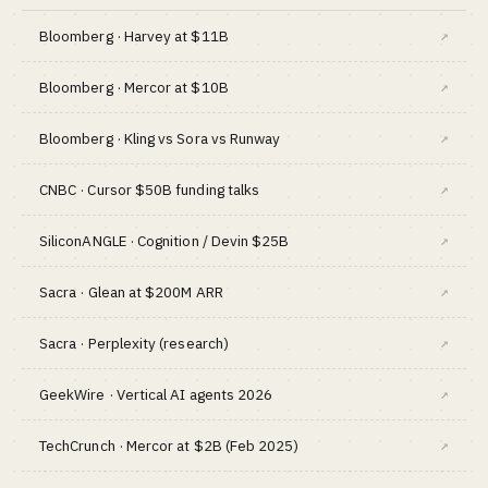
Bloomberg · Harvey at $11B
↗
Bloomberg · Mercor at $10B
↗
Bloomberg · Kling vs Sora vs Runway
↗
CNBC · Cursor $50B funding talks
↗
SiliconANGLE · Cognition / Devin $25B
↗
Sacra · Glean at $200M ARR
↗
Sacra · Perplexity (research)
↗
GeekWire · Vertical AI agents 2026
↗
TechCrunch · Mercor at $2B (Feb 2025)
↗