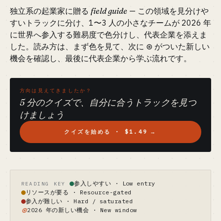
独立系の起業家に贈る
field guide
— この領域を見分けや
すいトラックに分け、1〜3 人の小さなチームが 2026 年
に世界へ参入する難易度で色分けし、代表企業を添えま
した。読み方は、まず色を見て、次に ⊛ がついた新しい
機会を確認し、最後に代表企業から学ぶ流れです。
方向は見えてきましたか？
5 分のクイズで、自分に合うトラックを見つ
けましょう
クイズを始める · $1.49
→
参入しやすい · Low entry
READING KEY
リソースが要る · Resource-gated
参入が難しい · Hard / saturated
⊛
2026 年の新しい機会 · New window