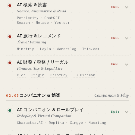
大手 IT が汎用レイヤーをそのまま吸収す
AI 検索 & 読書
$400K-1.5M + 臨床コンプライアンス
ベンチマーク · BENCHMARK
る一方で、弁護士・医師・営業向けの垂直
HARD
Answer.AI（中国チームの海外展開）が ARR
Search, Summarize & Read
GTM · 売り方
特化 PA はまだ十分に成立します。
$3M+、北米 #1
サブスク $10-30/月、アップセル困難
Perplexity
·
ChatGPT
Search
·
Metaso
·
You.com
向いている人 · BEST FIT
ベンチマーク · BENCHMARK
必要資金の目安 · CAPITAL
ひとりエンジニア・ネット感度の高いひとり
Wysa が FDA Breakthrough 取得 · Woebot は
$70K-400K
汎用レイヤーはほぼ閉じています、垂直
・ グローバル展開向き
AI 旅行 & レコメンド
De Novo 申請中
検索（学術 / 財務報告 / 法律 / 医療文
HARD
GTM · 売り方
Travel Planning
向いている人 · BEST FIT
PLG サブスク $10-30/月
献）にはまだ余地。
詳しく読む →
業界経験者の海外展開向き · 国内では規制リ
Mindtrip
·
Layla
·
Wanderlog
·
Trip.com
ベンチマーク · BENCHMARK
スクあり
Notion AI · Granola · Mem · Reflect
必要資金の目安 · CAPITAL
OTA 大手が市場を握っていますが、クル
AI 財務 / 税務 / リーガル
$4M+
向いている人 · BEST FIT
ーズ・アウトドア・RV などのニッチに
HARD
Finance, Tax & Legal Lite
特定の業種ペルソナを狙う PLG 志向のエンジ
GTM · 売り方
はまだ余地があります。
ニア
フリーミアム + Pro $20/月
Cleo
·
Origin
·
DoNotPay
·
Du Xiaoman
ベンチマーク · BENCHMARK
必要資金の目安 · CAPITAL
コンプライアンスが鍵となる領域で、コ
Perplexity $450M ARR · $20B 評価額 · MAU
$150K-700K
ンシューマーの支払い意欲は中程度、ラ
45M
コンパニオン & 娯楽
Companion & Play
02.03
GTM · 売り方
イセンス取得も必須です。
向いている人 · BEST FIT
コミッション (CPS) または SaaS
VC を確保した創業者は汎用、業界経験者は
AI コンパニオン & ロールプレイ
ベンチマーク · BENCHMARK
必要資金の目安 · CAPITAL
垂直分野が向いています
EASY
Mindtrip · Layla · Trip.com TripGenie
$400K-4M + ライセンス
Roleplay & Virtual Companion
向いている人 · BEST FIT
GTM · 売り方
Character.AI
詳しく読む →
·
Replika
·
Xingye
·
Maoxiang
旅行ニッチに強い業界経験者
フリーミアム + サブスク
バブルは弾けています（2025 後半から
ベンチマーク · BENCHMARK