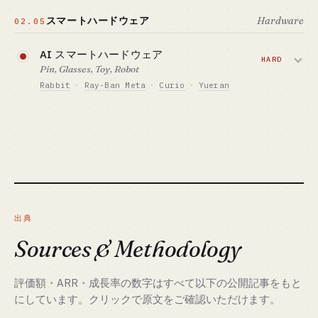
す。
Channel、Douyin、Xiaohongshu でフォ
スマートハードウェア
Hardware
02.05
ロワー獲得から収益化までを支援しま
必要資金の目安 · CAPITAL
す。トラフィックの立ち上がりは速いも
$15-70K
AI スマートハードウェア
のの、各プラットフォームの AI 検出も厳
HARD
GTM · 売り方
Pin, Glasses, Toy, Robot
しくなっています。
サブスク + コース + コミュニティ運営
Rabbit
·
Ray-Ban Meta
·
Curio
·
Yueran
ベンチマーク · BENCHMARK
必要資金の目安 · CAPITAL
Humane Pin の失敗で業界全体が冷え込
Opus Clip · Captions · CapCut AI
$15K
みました。深圳のサプライチェーンか同
向いている人 · BEST FIT
GTM · 売り方
等の体制がない限り、手を出さない方が
ネット感度の高いひとり向け（最優先候補）
ツールサブスク + 有料コース + コミュニテ
無難です。
ィ販売
詳しく読む →
ベンチマーク · BENCHMARK
必要資金の目安 · CAPITAL
Reditor · ChanXiaohong · AI アカウント立ち
$4M+ + サプライチェーン
上げブートキャンプ
GTM · 売り方
向いている人 · BEST FIT
出典
ハードウェア単発 + サブスク
ネット感度の高いひとり・コミュニティ運営
に強い人（ひとりに最も向くトラック）
Sources & Methodology
ベンチマーク · BENCHMARK
Rabbit R2 · Ray-Ban Meta · TAL 学習タブレッ
ト
詳しく読む →
評価額・ARR・成長率の数字はすべて以下の公開記事をもと
向いている人 · BEST FIT
ハードウェア人脈と VC を確保した創業者の
にしています。クリックで原文をご確認いただけます。
組み合わせ向け · ひとり起業は推奨しません