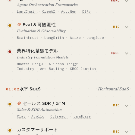
リングを組み合わせる構成です。汎用レイ
HARD
Agent Orchestration Frameworks
$4M+ / VC 必須
ヤーは Pinecone や pgvector で埋まってい
LangChain
·
CrewAI
·
AutoGen
·
DSPy
GTM · 売り方
ますが、業界特化型の RAG にはまだ余地
入札 + クラウド提携
があります。
複数エージェントの協調、tool calling、
⊛
Eval & 可観測性
ベンチマーク · BENCHMARK
状態管理をまとめて担います。
MID
Anyscale · Together · SiliconFlow
Evaluation & Observability
必要資金の目安 · CAPITAL
LangChain が市場を握っており、新しい
$150K-1.5M
Braintrust
·
LangSmith
·
Arize
·
Langfuse
向いている人 · BEST FIT
フレームワークの参入余地は狭まりつつ
VC を確保した創業者向け · ひとり起業には
GTM · 売り方
あります。
LLM 呼び出しの監視、evaluation の実
向きません
DevTool PLG → エンタープライズ
業界特化基盤モデル
行、ハルシネーションや prompt injection
HARD
Industry Foundation Models
ベンチマーク · BENCHMARK
必要資金の目安 · CAPITAL
への対策を担います。エンタープライズの
Mercor $10B 評価額（AI 訓練人材プラットフ
$150K-700K
Huawei Pangu
·
Alibaba Tongyi
必須要件で、複数の勝者が併存する市場で
ォームへ転換）
Industry
·
Ant Bailing
·
CMCC Jiutian
GTM · 売り方
す。
向いている人 · BEST FIT
OSS → エンタープライズ版
金融・電力・製薬・法務向けプライベー
PLG 志向のエンジニア / ひとりエンジニア
ベンチマーク · BENCHMARK
ト基盤モデル。国有企業 + SIer のゲー
必要資金の目安 · CAPITAL
水平 SaaS
Horizontal SaaS
LangChain 100K スター · 月間 DL 34.5M
01.02
$70K-400K
ム。
向いている人 · BEST FIT
GTM · 売り方
ひとりエンジニア（業界特化 agent には余
⊛
DevTool PLG + per-trace 課金
セールス SDR / GTM
必要資金の目安 · CAPITAL
MID
地あり）
$4M+ + 政府・大企業のコネ
Sales & SDR Automation
ベンチマーク · BENCHMARK
Braintrust / LangSmith / Arize $10-50M ARR
GTM · 売り方
Clay
·
Apollo
·
Outreach
·
Landbase
入札 / SIer 経由販売
向いている人 · BEST FIT
自動アウトリーチ、リードリサーチ、メー
ひとりエンジニア · 業界特化 eval（法務/医
カスタマーサポート
ベンチマーク · BENCHMARK
ルパーソナライズ。欧米汎用レイヤーは飽
MID
療）に空白あり
中国国有企業 35 社で 66 基盤モデルが本番