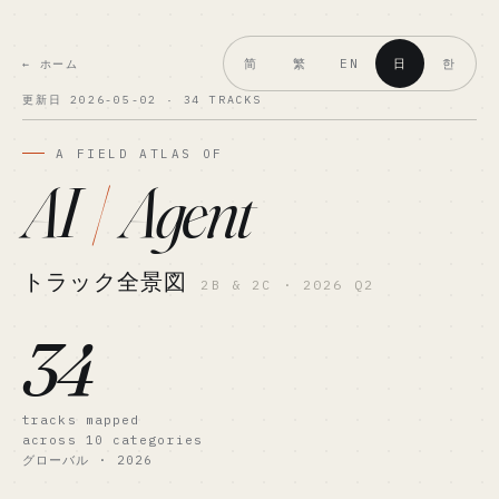
简
繁
日
한
EN
← ホーム
更新日 2026-05-02 · 34 TRACKS
A FIELD ATLAS OF
AI
/
Agent
トラック全景図
2B & 2C · 2026 Q2
34
tracks mapped
across 10 categories
グローバル · 2026