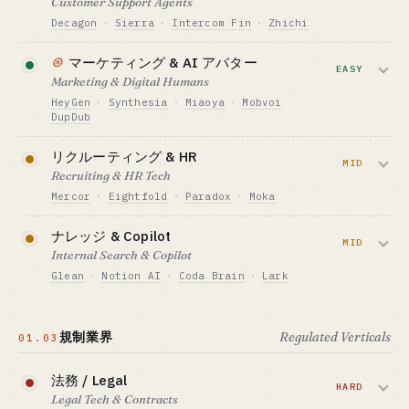
Customer Support Agents
和気味、中国の WeChat/企業WeChat
稼働
Decagon
·
Sierra
·
Intercom Fin
·
Zhichi
SCRM はほぼ空白。
詳しく読む →
向いている人 · BEST FIT
政府・大企業に強いコネを持つ人のみ · ひと
L1 サポートを置き換える形態で、
⊛
マーケティング & AI アバター
りでは道が開けません
必要資金の目安 · CAPITAL
resolution 単位の課金です。中国語のオン
EASY
Marketing & Digital Humans
$150K-700K
プレ提供や業界特化はまだ空白が残ってい
HeyGen
·
Synthesia
·
Miaoya
·
Mobvoi
GTM · 売り方
ます。
DupDub
アウトバウンド + PLG ハイブリッド
ベンチマーク · BENCHMARK
コンテンツ生成、AI アバターによるナレ
必要資金の目安 · CAPITAL
リクルーティング & HR
Clay $1M→$100M ARR を 2 年で達成（1 年生
$400K-4M
ーション、ライブコマースを組み合わせ
MID
Recruiting & HR Tech
存率はわずか 2%）
る形です。AI アバターを使ったライブ販
GTM · 売り方
Mercor
·
Eightfold
·
Paradox
·
Moka
向いている人 · BEST FIT
エンタープライズ営業 + per-resolution 課金
売は、すでに収益化が確立した手法で
ひとりエンジニア + 業界経験の厚い人（中国
す。
ベンチマーク · BENCHMARK
履歴書スクリーニングと AI 面接が中心で
市場の機会の窓）
ナレッジ & Copilot
Decagon $4.5B 評価額 · Sierra
す。ブルーカラー採用、動画面接、コンプ
MID
Internal Search & Copilot
$1.50/resolution
必要資金の目安 · CAPITAL
ライアンス対応にはまだ空白があります。
詳しく読む →
$70K-400K
Glean
·
Notion AI
·
Coda Brain
·
Lark
向いている人 · BEST FIT
ひとりエンジニア + 業界経験の厚い人
GTM · 売り方
必要資金の目安 · CAPITAL
エンタープライズ内部の検索と agent によ
PLG + コミュニティ + ライブコマース
$400K-4M
るタスク実行をまとめる領域です。Glean
規制業界
Regulated Verticals
ベンチマーク · BENCHMARK
01.03
GTM · 売り方
は検索の枠を超え、agent プラットフォー
HeyGen ~$100M ARR · Miaoya（中国）が単
エンタープライズ営業 + per-hire 課金
ムへと進化しました。
月で¥100M+ 達成
法務 / Legal
ベンチマーク · BENCHMARK
HARD
向いている人 · BEST FIT
Mercor の初期 ARR ~$75M
Legal Tech & Contracts
必要資金の目安 · CAPITAL
ネット感度の高いひとり・コミュニティ運営