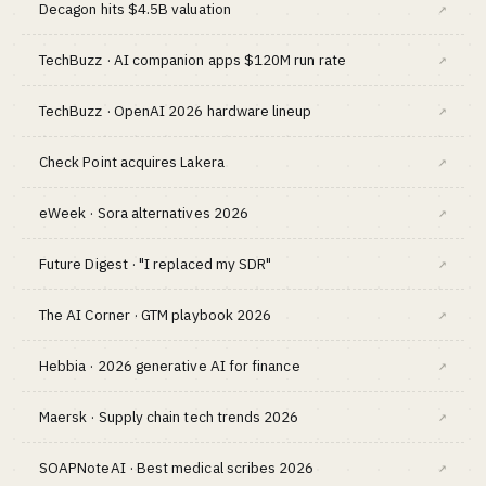
Decagon hits $4.5B valuation
↗
TechBuzz · AI companion apps $120M run rate
↗
TechBuzz · OpenAI 2026 hardware lineup
↗
Check Point acquires Lakera
↗
eWeek · Sora alternatives 2026
↗
Future Digest · "I replaced my SDR"
↗
The AI Corner · GTM playbook 2026
↗
Hebbia · 2026 generative AI for finance
↗
Maersk · Supply chain tech trends 2026
↗
SOAPNoteAI · Best medical scribes 2026
↗