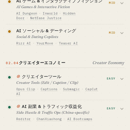
AI ゲーム & インタラクティブフィクション
DAU は大幅に減少）が、上位プレイヤー
MID
DoNotPay · Cleo · Du Xiaoman
AI Games & Interactive Fiction
は黒字を維持しており、WeChat のロン
向いている人 · BEST FIT
AI Dungeon
·
Inworld
·
Hidden
グテールにはまだ機会があります。
業界経験者と VC を確保した創業者の組み合
Door
·
NetEase Justice
わせ向け · ひとりでは投資助言を扱うのは避
大手スタジオが市場の中心ですが、インデ
けたい
必要資金の目安 · CAPITAL
AI ソーシャル & デーティング
$15-70K
ィーの余地は残っています。インタラクテ
MID
Social & Dating Copilots
ィブフィクションと AI 生成の組み合わせ
GTM · 売り方
Rizz AI
·
YourMove
·
Teaser AI
サブスク + ガチャ + アプリ内課金
なら 1〜3 人でも作れます。
ベンチマーク · BENCHMARK
海外ではデーティング copilot が複数スケ
Xingye MAU 6.49M · Character.AI 登録 2.33
必要資金の目安 · CAPITAL
ールしていますが、中国国内では規制圧力
億
$150K-700K
クリエイターエコノミー
Creator Economy
02.04
が強い領域です。
向いている人 · BEST FIT
GTM · 売り方
ネット感度の高いひとり・コミュニティ運営
アプリ内課金 / サブスク / 広告
⊛
クリエイターツール
必要資金の目安 · CAPITAL
EASY
に強い人向き · ただし規制には注意が必要
$15-70K
ベンチマーク · BENCHMARK
Creator Tools (Edit / Caption / Clip)
AI Dungeon · Inworld · NetEase「Justice」AI
GTM · 売り方
Opus Clip
·
Captions
·
Submagic
·
CapCut
NPC
サブスク + ワンショット決済
AI
向いている人 · BEST FIT
ベンチマーク · BENCHMARK
クリエイターエコノミーと AI の組み合わ
インディーゲームを狙うひとりエンジニア
⊛
Rizz AI · YourMove · Teaser AI
AI 副業 & トラフィック収益化
せは、B2C のなかで最もキャッシュフロ
EASY
Side Hustle & Traffic Ops (China-specific)
向いている人 · BEST FIT
ーが安定するトラックの一つです。「ツ
海外 web / アプリ向けのネット感度の高いひ
Reditor
·
ChanXiaohong
·
AI Bootcamps
ール + 教材 + ブートキャンプ」をひとり
とり · 国内では規制リスクあり
で束ねる三点セットが定番になっていま
中国の WeChat 公式アカウント、Video