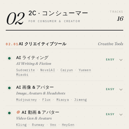
へ（CAGR 32.8%）。
Lakera が 2026 年に Check Point に買収
02
向いている人 · BEST FIT
2C · コンシューマー
TRACKS
必要資金の目安 · CAPITAL
red-team やセキュリティの経験を持つひとり
16
$70K-400K
エンジニア
FOR CONSUMER & CREATOR
GTM · 売り方
API 課金、または垂直 SaaS としてラップ
詳しく読む →
ベンチマーク · BENCHMARK
Manus · Browser Use · Anthropic Computer
AI クリエイティブツール
Creative Tools
02.01
Use
向いている人 · BEST FIT
AI ライティング
OSS の agent を使って垂直アプリを作るひと
EASY
AI Writing & Fiction
りエンジニア
Sudowrite
·
NovelAI
·
Caiyun
·
Yuewen
Miaobi
詳しく読む →
小説、ウェブ小説、マーケコピーが対象
AI 画像 & アバター
です。英語領域は飽和気味ですが、中国
EASY
Image, Avatars & Headshots
語のウェブ小説（CEO ロマンス、仙侠フ
Midjourney
·
Flux
·
Miaoya
·
Jimeng
ァンタジー、web3 題材）はまだ青い海
です。
汎用レイヤーは飽和気味ですが、建築レ
⊛
AI 動画 & アバター
ンダリング、EC 商品画像、ウェディン
EASY
Video Gen & Avatars
必要資金の目安 · CAPITAL
グ写真などの垂直アプリにはまだ余地が
$15-70K
Kling
·
Runway
·
Veo
·
HeyGen
あります。