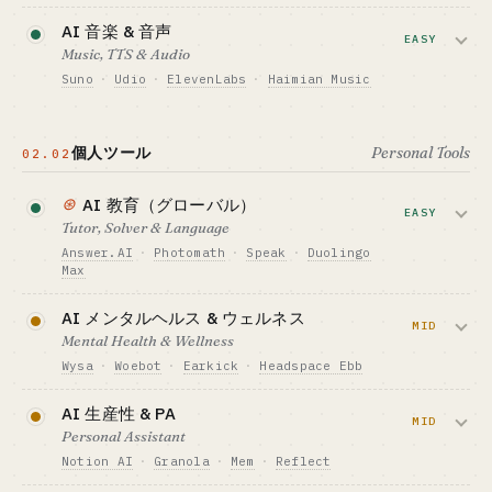
GTM · 売り方
Sora の終了後、Kling や Veo、
サブスク $10-30/月 PLG
AI 音楽 & 音声
必要資金の目安 · CAPITAL
Jimeng（中国）が API を提供していま
EASY
Music, TTS & Audio
$15-70K
ベンチマーク · BENCHMARK
す。モデルレイヤーは確立し、アプリレ
Sudowrite · Caiyun Xiaomeng · Yuewen
Suno
·
Udio
·
ElevenLabs
·
Haimian Music
GTM · 売り方
イヤーが今まさに伸びている段階です。
Miaobi
ワンショット決済 + サブスク
Suno と Udio が市場を握っています。瞑
向いている人 · BEST FIT
ベンチマーク · BENCHMARK
必要資金の目安 · CAPITAL
想、ホワイトノイズ、オーディオブッ
ネット感度の高いひとり · 個人開発者にとっ
Miaoya（中国）が単月で¥100M を超える売
$70K-400K
個人ツール
Personal Tools
02.02
ク、子ども向け物語といった垂直音声に
て最も入りやすい入口
上を達成した PMF 事例
GTM · 売り方
はまだ余地があります。
向いている人 · BEST FIT
クレジット + サブスク + コミュニティ配信
⊛
AI 教育（グローバル）
ネット感度の高いひとり
EASY
ベンチマーク · BENCHMARK
Tutor, Solver & Language
必要資金の目安 · CAPITAL
Kling 3.0 が WAU 2.6M · HeyGen ~$100M
$15-70K
Answer.AI
·
Photomath
·
Speak
·
Duolingo
ARR
Max
GTM · 売り方
向いている人 · BEST FIT
サブスク / 分単位 / 収益分配
グローバル市場はブルーオーシャンです
ネット感度の高いひとり + コミュニティ運営
AI メンタルヘルス & ウェルネス
ベンチマーク · BENCHMARK
が、中国国内では規制が強まっていま
MID
に強い人
Suno · ElevenLabs · Haimian Music
Mental Health & Wellness
す。AI による留学プランニングは新しい
Wysa
·
Woebot
·
Earkick
·
Headspace Ebb
向いている人 · BEST FIT
詳しく読む →
機会の入口です。
ネット感度の高いひとり
海外では FDA の認可経路が開きました
AI 生産性 & PA
必要資金の目安 · CAPITAL
が、中国ではコンプライアンスと支払い意
MID
Personal Assistant
$70K-400K
欲が依然として限定的です。
Notion AI
·
Granola
·
Mem
·
Reflect
GTM · 売り方
グローバル App Store + サブスク
必要資金の目安 · CAPITAL