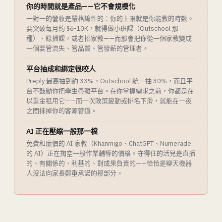
你的時間就是產品——它不會規模化
一對一的營收是嚴格線性的：你的上限就是你能教的時數。
要突破每月約 $6-10K，就得做小班課（Outschool 那
種）、錄播課，或者招家教——而那會把你從一個家教變成
一個要管流失、管品質、管發薪的管理者。
平台抽成和綁定很咬人
Preply 最高抽到約 33%，Outschool 統一抽 30%，而且平
台不鼓勵你把學生帶離平台。在你掌握需求之前，你都是在
以重金租用它——而一次政策變動或排名下滑，就能在一夜
之間抹掉你的客源管道。
AI 正在壓縮一般那一檔
免費和廉價的 AI 家教（Khanmigo、ChatGPT、Numerade
的 AI）正在掏空一般作業輔導的價格。守得住的活兒是直播
的、有關係的、利基的、對成果負責的——恰恰是聊天機器
人沒法向家長鄭重承諾的那部分。