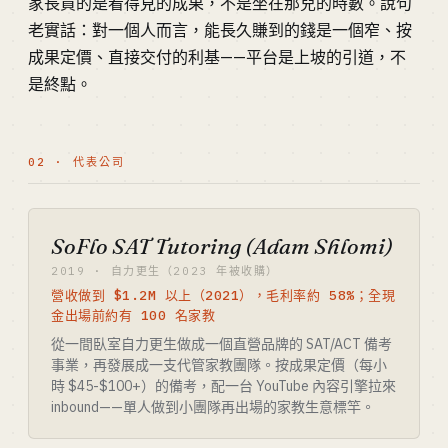
家長買的是看得見的成果，不是坐在那兒的時數。說句
老實話：對一個人而言，能長久賺到的錢是一個窄、按
成果定價、直接交付的利基——平台是上坡的引道，不
是終點。
02 · 代表公司
SoFlo SAT Tutoring (Adam Shlomi)
2019 · 自力更生（2023 年被收購）
營收做到 $1.2M 以上（2021），毛利率約 58%；全現
金出場前約有 100 名家教
從一間臥室自力更生做成一個直營品牌的 SAT/ACT 備考
事業，再發展成一支代管家教團隊。按成果定價（每小
時 $45-$100+）的備考，配一台 YouTube 內容引擎拉來
inbound——單人做到小團隊再出場的家教生意標竿。