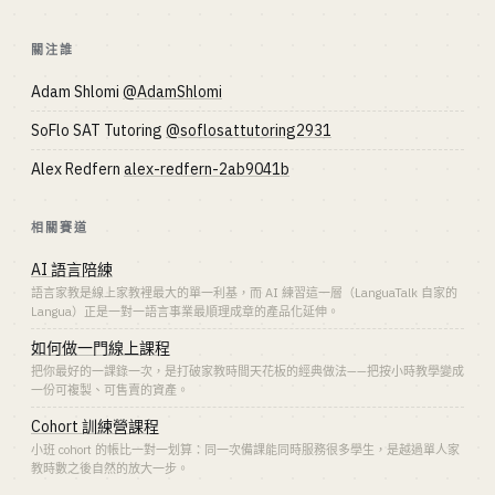
關注誰
Adam Shlomi
@AdamShlomi
SoFlo SAT Tutoring
@soflosattutoring2931
Alex Redfern
alex-redfern-2ab9041b
相關賽道
AI 語言陪練
語言家教是線上家教裡最大的單一利基，而 AI 練習這一層（LanguaTalk 自家的
Langua）正是一對一語言事業最順理成章的產品化延伸。
如何做一門線上課程
把你最好的一課錄一次，是打破家教時間天花板的經典做法——把按小時教學變成
一份可複製、可售賣的資產。
Cohort 訓練營課程
小班 cohort 的帳比一對一划算：同一次備課能同時服務很多學生，是越過單人家
教時數之後自然的放大一步。