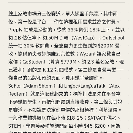
線上家教市場分三條賽道，單人操盤手能贏下其中兩
條。第一條是平台——你在這裡租用需求並為之付費。
Preply 抽成是滑動的，從約 33% 降到 18% 上下，並以
$1.2B 估值拿下 $150M D 輪（WestCap）；Outschool
統一抽 30% 教師費，全靠自力更生做到約 $200M 營
收，據稱頂尖教師能賺到六位數；Wyzant 讓家教自己
定價；GoStudent（募資 $779M、約 2.3 萬名家教、現
已獲利）跑的是 K-12 訂閱模式。第二條是自營事業——
你自己的品牌和預約頁面，費用幾乎全歸你。
SoFlo（Adam Shlomi）和 Lingoci/LanguaTalk（Alex
Redfern）就是這麼建起來的；標準打法是先在平台拿
下頭幾個學生，再把他們遷到直接收費。第三條與其說
是賽道，不如說是決定你單價的那根槓桿：利基溢價。
一般作業輔導觸底在每小時 $18-25；SAT/ACT 備考、
STEM、學習障礙輔導能開到每小時 $45-$200，因為