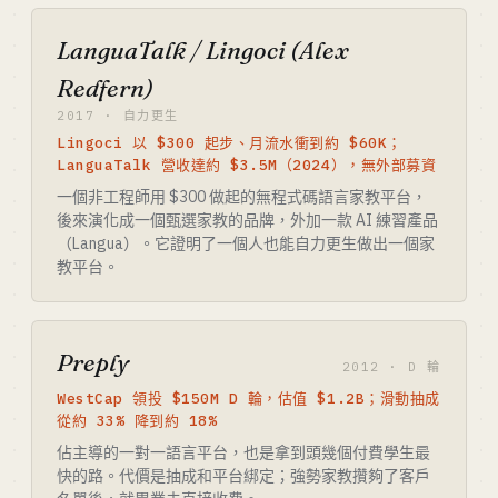
LanguaTalk / Lingoci (Alex
Redfern)
2017 · 自力更生
Lingoci 以 $300 起步、月流水衝到約 $60K；
LanguaTalk 營收達約 $3.5M（2024），無外部募資
一個非工程師用 $300 做起的無程式碼語言家教平台，
後來演化成一個甄選家教的品牌，外加一款 AI 練習產品
（Langua）。它證明了一個人也能自力更生做出一個家
教平台。
Preply
2012 · D 輪
WestCap 領投 $150M D 輪，估值 $1.2B；滑動抽成
從約 33% 降到約 18%
佔主導的一對一語言平台，也是拿到頭幾個付費學生最
快的路。代價是抽成和平台綁定；強勢家教攢夠了客戶