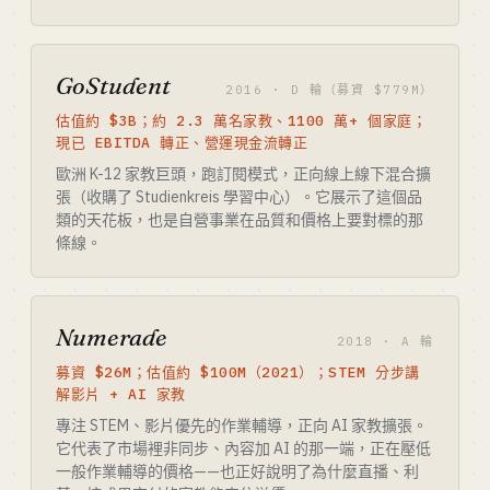
GoStudent
2016 · D 輪（募資 $779M）
估值約 $3B；約 2.3 萬名家教、1100 萬+ 個家庭；
現已 EBITDA 轉正、營運現金流轉正
歐洲 K-12 家教巨頭，跑訂閱模式，正向線上線下混合擴
張（收購了 Studienkreis 學習中心）。它展示了這個品
類的天花板，也是自營事業在品質和價格上要對標的那
條線。
Numerade
2018 · A 輪
募資 $26M；估值約 $100M（2021）；STEM 分步講
解影片 + AI 家教
專注 STEM、影片優先的作業輔導，正向 AI 家教擴張。
它代表了市場裡非同步、內容加 AI 的那一端，正在壓低
一般作業輔導的價格——也正好說明了為什麼直播、利