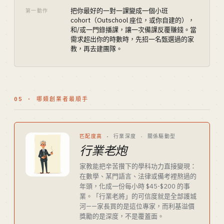
把你最好的一對一課變成一個小班
第一動作
cohort（Outschool 座位，或你自建的），
和/或一門錄播課，讓一次備課反覆賺錢。當
需求超出你的時數時，先招一名甄選過的家
教，再去建團隊。
05 · 哪類創業者最順手
匹配度高
·
行業深度 · 關係驅動型
行業老炮
家教能把辛苦攢下的學科功力直接變現：
在數學、某門語言、法律或備考裡熬過的
年頭，化成一份每小時 $45-$200 的事
業。「行業老將」的可信度就是全部護城
河——家長買的是這位專家，而利基溢價
獎勵的是深度，不是覆蓋面。