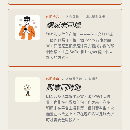
匹配度高
·
內容驅動 · 網感型創業者
網感老司機
獲客和交付全在線上——一份平台簡介或
一個內容漏斗，給一個 Zoom 行事曆餵
單。這個原型把網路注意力轉成排課的那
個閉環，正是 SoFlo 和 Lingoci 從一個人
放大的方式。
匹配度中
·
多線程業餘 · 試錯型
副業同時跑
因為起步成本近乎為零、客戶按課次付
費，你能在不辭掉任何工作之前，靠晚上
和週末在平台上接到第一個付費學生。它
能疊在本業之上，只在客戶名單足以支撐
時才需要全職投入。