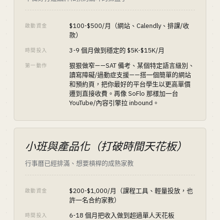
$100-$500/月（網站、Calendly、排課/收
啟動資金
款）
3-9 個月做到穩定的 $5K-$15K/月
時間投入
狠狠做窄——SAT 備考、某個特定語言級別、
第一動作
讀寫障礙/過動症支援——搭一個簡單的網站
和預約頁，把你最好的平台學生以更高單價
遷到直接收費。再像 SoFlo 那樣加一台
YouTube/內容引擎拉 inbound。
小班與產品化（打破時間天花板）
行事曆已經排滿、想要槓桿的成熟家教
$200-$1,000/月（課程工具、輕量投放，也
啟動資金
許一名合約家教）
6-18 個月把收入做到超過單人天花板
時間投入