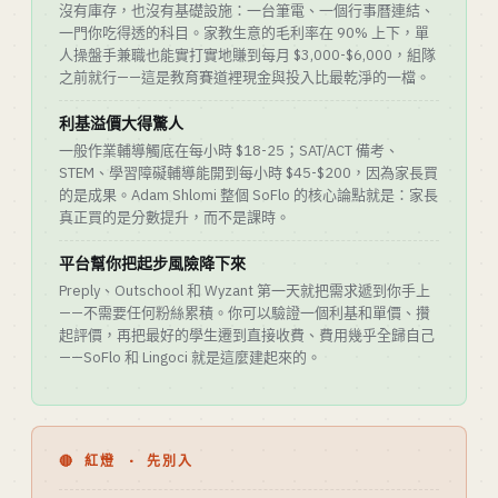
沒有庫存，也沒有基礎設施：一台筆電、一個行事曆連結、
一門你吃得透的科目。家教生意的毛利率在 90% 上下，單
人操盤手兼職也能實打實地賺到每月 $3,000-$6,000，組隊
之前就行——這是教育賽道裡現金與投入比最乾淨的一檔。
利基溢價大得驚人
一般作業輔導觸底在每小時 $18-25；SAT/ACT 備考、
STEM、學習障礙輔導能開到每小時 $45-$200，因為家長買
的是成果。Adam Shlomi 整個 SoFlo 的核心論點就是：家長
真正買的是分數提升，而不是課時。
平台幫你把起步風險降下來
Preply、Outschool 和 Wyzant 第一天就把需求遞到你手上
——不需要任何粉絲累積。你可以驗證一個利基和單價、攢
起評價，再把最好的學生遷到直接收費、費用幾乎全歸自己
——SoFlo 和 Lingoci 就是這麼建起來的。
🔴 紅燈 · 先別入