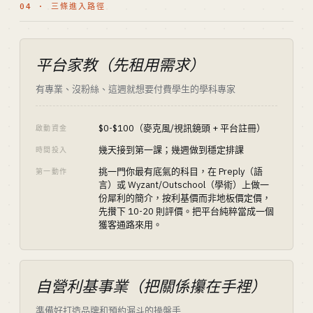
04 · 三條進入路徑
平台家教（先租用需求）
有專業、沒粉絲、這週就想要付費學生的學科專家
$0-$100（麥克風/視訊鏡頭 + 平台註冊）
啟動資金
幾天接到第一課；幾週做到穩定排課
時間投入
挑一門你最有底氣的科目，在 Preply（語
第一動作
言）或 Wyzant/Outschool（學術）上做一
份犀利的簡介，按利基價而非地板價定價，
先攢下 10-20 則評價。把平台純粹當成一個
獲客通路來用。
自營利基事業（把關係攥在手裡）
準備好打造品牌和預約漏斗的操盤手