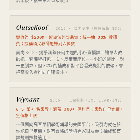
名單後，就畢業去直接收費。
Outschool
2015 · 自力更生（估值高峰 $3B）
營收約 $200M，近期無外部募資；統一抽 30% 教師
費；據稱頂尖教師能賺到六位數
面向 K-12、幾乎涵蓋任何主題的小班直播課。讓單人教
師把一套課程打包一次、反覆賣座位——小班的帳比一對
一更划算，但 30% 的抽成和對平台曝光機制的依賴，會
把高收入者推向自建漏斗。
Wyzant
2005 · 已被收購（IXL LEARNING）
6.5 萬+ 名家教，涵蓋 300+ 個科目；家教自己定價，
無價格上限
一個面向高客單價學術輔導的美國平台，吸引力就在於
你能自己定價。對有資格的學科專家很友善；抽成和首
課規則照樣適用。