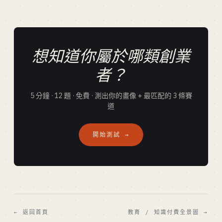
想知道你屬於哪類創業
者？
5 分鐘 · 12 題 · 免費 · 測出你的畫像 + 最匹配的 3 條賽
道
開始測試 →
← 返回首頁
教育 / 知識付費全景圖 →