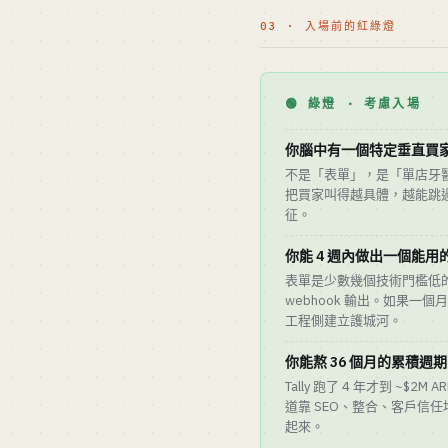
03 · 入場前的紅綠燈
🟢 綠燈 · 考慮入場
你腦中有一個特定垂直買
不是「表單」，是「單店牙醫的
把買家叫得越具體，越能跳過
征。
你能 4 週內做出一個能用
表單是少數幾個技術門檻低
webhook 輸出。如果一
工程側建立護城河。
你能熬 36 個月的累積週期
Tally 跑了 4 年才到 ~$2M 
道靠 SEO、整合、客戶信
起來。