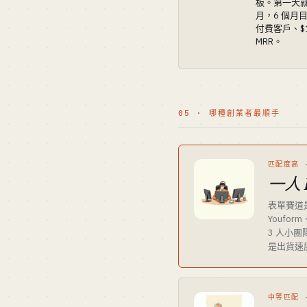
板。第一天就收
月，6 個月目
付費客戶、$1
MRR。
05 · 哪種創業者最順手
匹配度高
一人 
表單賽道是
Youform
3 人小團
是出貨速
中等匹配