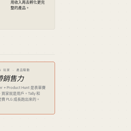
用收入再去孵化更完
整的產品。
LG 玩家 · 產品驅動
帶銷售力
er + Product Hunt 是表單賽
家就是用戶。Tally 和
是零付費 PLG 成長跑出來的。