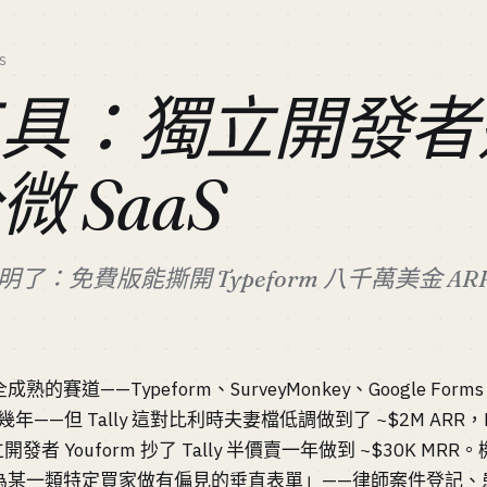
S
工具：獨立開發者
 SaaS
證明了：免費版能撕開 Typeform 八千萬美金 AR
賽道——Typeform、SurveyMonkey、Google For
十幾年——但 Tally 這對比利時夫妻檔低調做到了 ~$2M ARR，Fi
立開發者 Youform 抄了 Tally 半價賣一年做到 ~$30K 
為某一類特定買家做有偏見的垂直表單」——律師案件登記、