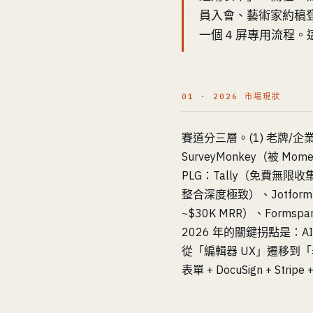
員入會、藝術家約稿登
一個 4 屏專用流程。這
01 · 2026 市場現狀
賽道分三層。(1) 老牌/企業
SurveyMonkey（被 Mom
PLG：Tally（免費無限收集、
整合深度極致）、Jotform（
~$30K MRR）、Formsp
2026 年的關鍵拐點是：A
從「編輯器 UX」遷移到「
表單 + DocuSign + 