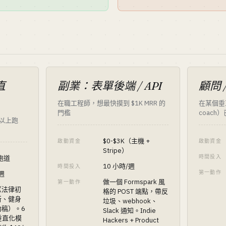
直
副業：表單後端 / API
顧問 
在職工程師，想最快摸到 $1K MRR 的
在某個垂直
門檻
coac
月以上跑
$0-$3K（主機 +
啟動資金
啟動資金
Stripe）
時間投入
 跑道
10 小時/週
時間投入
第一動作
/週
做一個 Formspark 風
第一動作
（法律初
格的 POST 端點，帶反
所、健身
垃圾、webhook、
稿）。6
Slack 通知。Indie
套垂直化模
Hackers + Product