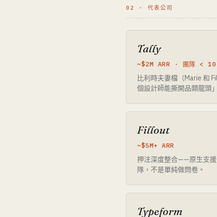
02 · 代表公司
Tally
~$2M ARR · 團隊 < 1
比利時夫妻檔（Marie 和 F
個設計師能撕開品類龍頭
Fillout
~$5M+ ARR
押注深度整合——原生支援 Ai
隊，不是單純做問卷。
Typeform