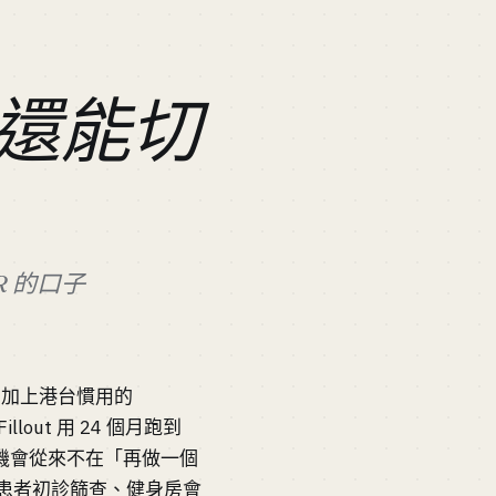
還能切
R 的口子
ms 加上港台慣用的
llout 用 24 個月跑到
MRR。機會從來不在「再做一個
患者初診篩查、健身房會