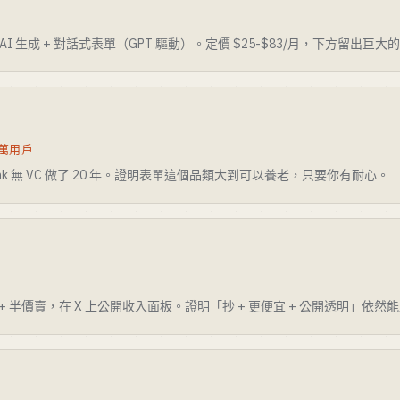
 AI 生成 + 對話式表單（GPT 驅動）。定價 $25-$83/月，下方留出
0 萬用戶
Tank 無 VC 做了 20 年。證明表單這個品類大到可以養老，只要你有耐心。
y + 半價賣，在 X 上公開收入面板。證明「抄 + 更便宜 + 公開透明」依