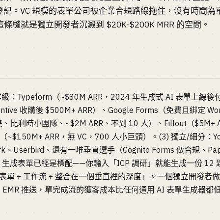
記。VC 規模的表單公司被企業合規路線拖住，沒有時間為單一
條縫就是獨立開發者沉澱到 $20K-$200K MRR 的空間。
級：Typeform（~$80M ARR，2024 年生成式 AI 表單上線
entive 收購後 $500M+ ARR）、Google Forms（免費且綁定 Wo
比利時小團隊、~$2M ARR、不到 10 人）、Fillout（$5M+ ARR，
~$150M+ ARR，無 VC，700 人小巨頭）。(3) 獨立/細分：Yo
ark、Userbird、還有一堆垂直選手（Cognito Forms 做合規、P
I 生成表單已經是標配——你輸入「ICP 調研」就能生成一份 12 題
表單 + 工作流 + 整合在一個垂直裡的深度」。一個獨立開發者做出
Stripe + EMR 推送，單完成流的獲客成本比任何通用 AI 表單生成器都