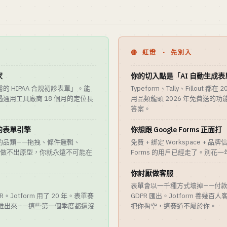
🔴 紅燈 · 先別入
家
你的切入點是「AI 自動生成表
 HIPAA 合規初診表單」。能
Typeform、Tally、Fillout 都
通用工具廠商 18 個月的定位長
用品類龍頭 2026 年免費送的功
答案。
的表單引擎
你想跟 Google Forms 正面打
的品類——拖拽、條件邏輯、
免費 + 綁定 Workspace + 品
個月做不出原型，你就永遠不可能在
Forms 的用戶已經走了。別花
你討厭做客服
表單會以一千種方式壞掉——付
ARR。Jotform 用了 20 年。表單賽
GDPR 匯出。Jotform 養幾
任堆出來——這些第一個季度都還沒
把你掏空，這賽道不屬於你。