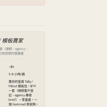
/ 模板賣家
（律師、agency、
h）已有受眾的營運者
~$0
5-8 小時/週
賣你的垂直 Tally /
Fillout 模板包，$79
一套（律師客戶登
記、agency 專案
brief）。零基建，一
個 Gumroad 頁就夠。