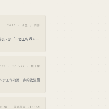
2020 · 獨立 / 自籌
r 成長。是「一個工程師 + 一
022 · YC W22 · 種子輪
作為 6 步工作流第一步的營運團
 C 輪 · 累計融資 ~$135M