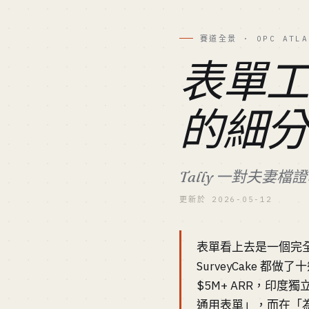
賽道全景 · OPC ATLA
表單
的細分微
Tally 一對夫妻檔
更新於 2026-05-12
表單看上去是一個完全成熟的
SurveyCake 都做了
$5M+ ARR，印度獨
通用表單」，而在「