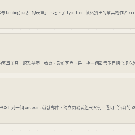
ding page 的表單」。吃下了 Typeform 價格擠出的單兵創作者 / coach
 / 合規優先的表單工具，服務醫療、教育、政府客戶。是「挑一個監管垂直把合規
ST 到一個 endpoint 就發郵件。獨立開發者經典案例。證明「無聊的 