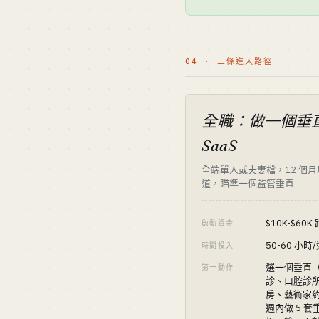
04 · 三條進入路徑
全職：做一個垂
SaaS
全端單人或夫妻檔，12 個
道，瞄準一個監管垂直
$10K-$60K
啟動資金
50-60 小時
時間投入
選一個垂直
第一動作
診、口腔診
房、藝術家約
週內做 5 