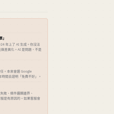
單」
在 2024 年上了 AI 生成。你沒法
能做差異化。AI 是問題，不是
牌信任。本來會選 Google
一年時間去證明「免費不好」。
款失敗、條件邏輯邊界、
百人客服是有原因的。如果客服會