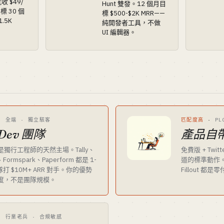
 $49/
Hunt 雙發。12 個月目
標 30 個
標 $500-$2K MRR——
.5K
純開發者工具，不做
UI 編輯器。
·
全端 · 獨立駭客
匹配度高
·
P
Dev 團隊
產品自
獨行工程師的天然主場。Tally、
免費版 + Twitt
、Formspark、Paperform 都是 1-
道的標準動作。買
隊打 $10M+ ARR 對手。你的優勢
Fillout 都
度，不是團隊規模。
·
行業老兵 · 合規敏感