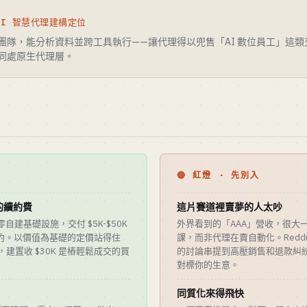
I 智慧代理建構定位
代理團隊，能分析資料並跨工具執行——讓代理得以兜售「AI 數位員工」這
en 同處原生代理層。
🔴 紅燈 · 先別入
的續約費
這片賽道裡賣夢的人太吵
r、零自建基礎設施，交付 $5K-$50K
外界看到的「AAA」營收，很大一
月的續約。以價值為基礎的定價站得住
課，而非代理在賣自動化。Reddit 上關
，建置收 $30K 是樁輕鬆成交的買
的討論串提到高壓銷售和退款糾
對標你的生意。
同質化來得飛快