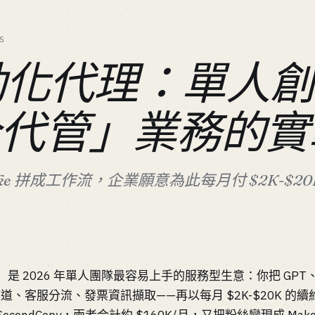
S
自動化代理：單人
全代管」業務的實
Make 拼成工作流，企業願意為此每月付 $2K-$
）是 2026 年單人團隊最容易上手的服務型生意：你把 GPT、n8n
客服分流、發票資訊擷取——再以每月 $2K-$20K 的續約費收錢