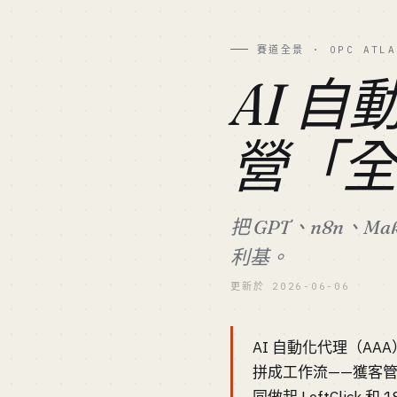
賽道全景 · OPC ATLA
AI 
營「
把 GPT、n8n、
利基。
更新於 2026-06-06
AI 自動化代理（AAA
拼成工作流——獲客管道、