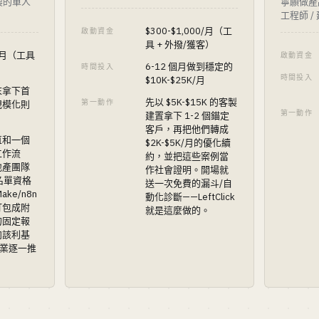
製的單人
寧願做產
工程師 /
$300-$1,000/月（工
啟動資金
具 + 外撥/獲客）
0/月（工具
啟動資金
6-12 個月做到穩定的
時間投入
）
時間投入
$10K-$25K/月
末拿下首
先以 $5K-$15K 的客製
第一動作
規模化則
第一動作
建置拿下 1-2 個錨定
客戶，再把他們轉成
直和一個
$2K-$5K/月的優化續
工作流
約，並把這些案例當
地產團隊
作社會證明。開場就
d 名單資格
送一次免費的漏斗/自
ke/n8n
動化診斷——LeftClick
打包成附
就是這麼做的。
的固定報
向該利基
企業逐一推