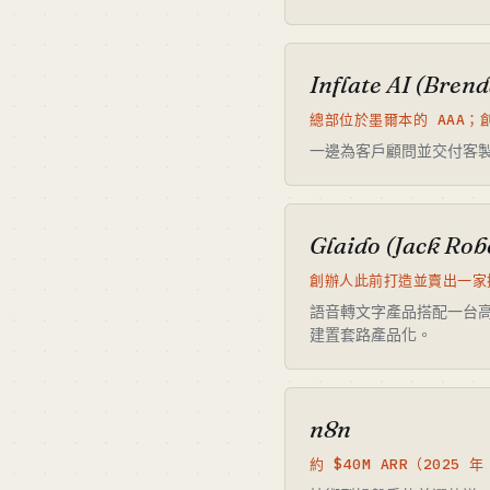
Inflate AI (Bren
總部位於墨爾本的 AAA；創
一邊為客戶顧問並交付客製
Glaido (Jack Rob
創辦人此前打造並賣出一家擁
語音轉文字產品搭配一台高產的 n
建置套路產品化。
n8n
約 $40M ARR（2025 