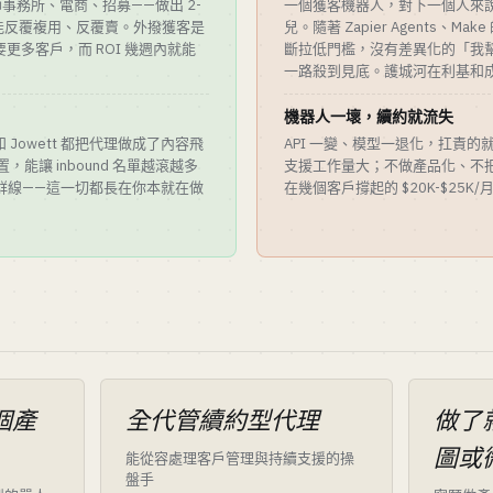
事務所、電商、招募——做出 2-
一個獲客機器人，對下一個人來
能反覆複用、反覆賣。外撥獲客是
兒。隨著 Zapier Agents、Make 
更多客戶，而 ROI 幾週內就能
斷拉低門檻，沒有差異化的「我
一路殺到見底。護城河在利基和
機器人一壞，續約就流失
ts 和 Jowett 都把代理做成了內容飛
API 一變、模型一退化，扛責
建置，能讓 inbound 名單越滾越多
支援工作量大；不做產品化、不
群線——這一切都長在你本就在做
在幾個客戶撐起的 $20K-$25K
個產
全代管續約型代理
做了
圖或微
能從容處理客戶管理與持續支援的操
盤手