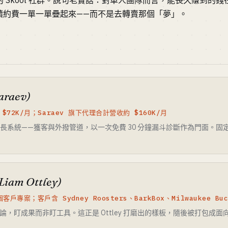
 多人的 Skool 社群。說句老實話：對單人團隊而言，能長久賺到的
、把續約費一單一單疊起來——而不是去轉賣那個「夢」。
Saraev)
 $72K/月；Saraev 旗下代理合計營收約 $160K/月
I 成長系統——獲客與外撥管道，以一次免費 30 分鐘漏斗診斷作為門面。固定報價
Liam Ottley)
客戶專案；客戶含 Sydney Roosters、BarkBox、Milwaukee Buc
論，盯成果而非盯工具。這正是 Ottley 打磨出的樣板，隨後被打包成面向約