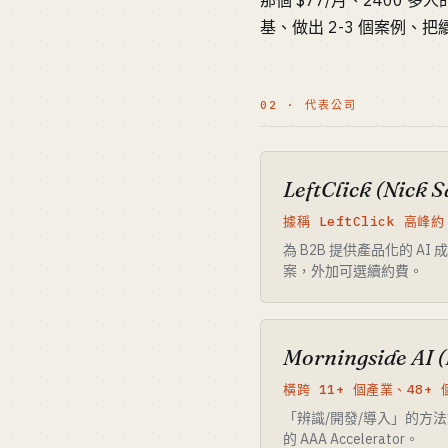
那個 $77/月、2400
基、做出 2-3 個案例
02 · 代表公司
LeftClick (Nick 
據稱 LeftClick 高峰約
為 B2B 提供產品化的 A
案，外加可選續約費。
Morningside AI (
橫跨 11+ 個產業、48+ 個
「辨識/開發/導入」的方法
的 AAA Accelerator。