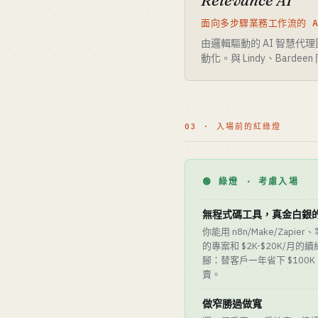
Relevance AI
面向多步驟業務工作流的 A
由邏輯驅動的 AI 智慧
動化。與 Lindy、Barde
03 · 入場前的紅綠燈
🟢 綠燈 · 考慮入場
無程式碼工具，真金白銀
你能用 n8n/Make/Zapie
的專案和 $2K-$20K/
腳：替客戶一年省下 $100K
賣。
做窄勝過做寬