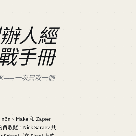
創辦人經
戰手冊
20K——一次只攻一個
、Make 和 Zapier
。Nick Saraev 共