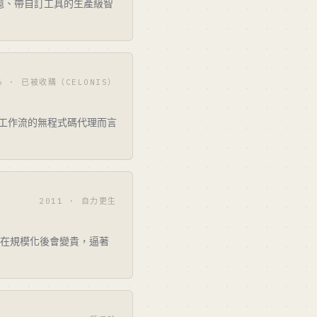
帶記憶、帶自訂工具的生產級智
6 · 已被收購（CELONIS）
、大量工作流的無程式碼代理而言
2011 · 自力更生
務計費在規模化後會變貴，逼著