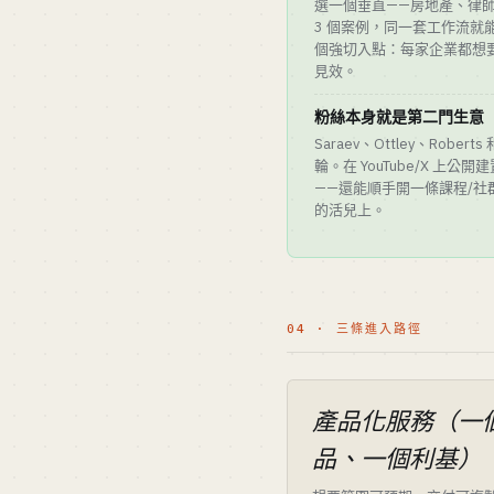
選一個垂直——房地產、律師
3 個案例，同一套工作流就
個強切入點：每家企業都想要
見效。
粉絲本身就是第二門生意
Saraev、Ottley、Rober
輪。在 YouTube/X 上公開
——還能順手開一條課程/社
的活兒上。
04 · 三條進入路徑
產品化服務（一
品、一個利基）