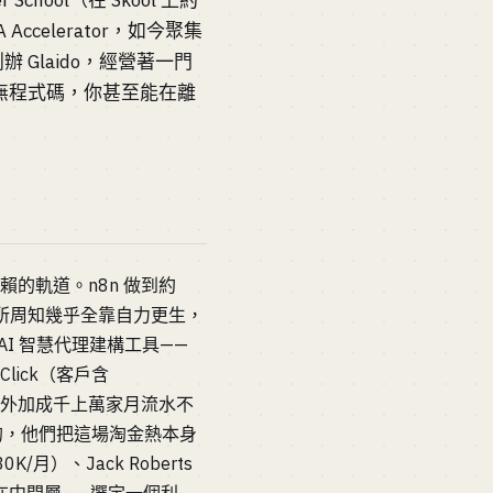
School（在 Skool 上約
A Accelerator，如今聚集
創辦 Glaido，經營著一門
是無程式碼，你甚至能在離
的軌道。n8n 做到約
ARR（眾所周知幾乎全靠自力更生，
原生 AI 智慧代理建構工具——
tClick（客戶含
在做的代理，外加成千上萬家月流水不
的，他們把這場淘金熱本身
30K/月）、Jack Roberts