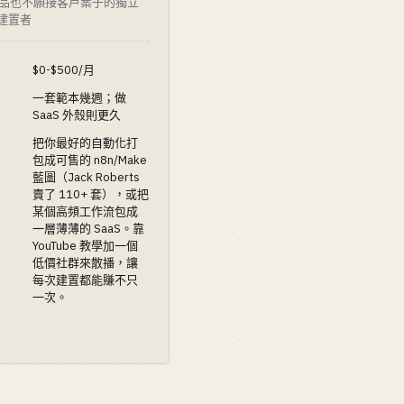
品也不願接客戶案子的獨立
 建置者
$0-$500/月
一套範本幾週；做
SaaS 外殼則更久
把你最好的自動化打
包成可售的 n8n/Make
藍圖（Jack Roberts
賣了 110+ 套），或把
某個高頻工作流包成
一層薄薄的 SaaS。靠
YouTube 教學加一個
低價社群來散播，讓
每次建置都能賺不只
一次。