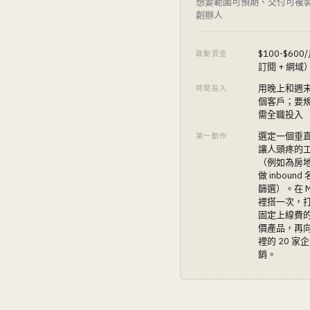
想要範圍可預期、交付可複
創辦人
$100-$60
啟動資金
訂閱 + 網域
用晚上和週
時間投入
個客戶；要
需全職投入
選定一個垂
第一動作
讓人頭疼的
（例如為房
做 inboun
篩選）。在 Ma
裡搭一次，
固定上線費
價產品，再
裡的 20 家
銷。