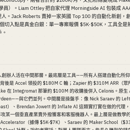
 1SecondCopy，兩者合計約 $160K/月，又把粉絲變現成 Maker 
）。Liam Ottley 把自家代理 Morningside AI 包裝成 AA
人。Jack Roberts 賣掉一家英國 Top 100 的自動化新創，
。這個切入點是真金白銀：單一專案報價 $5K-$50K，工具全
戶。
單人創辦人活在中間那層。最底層是工具——所有人搭建自動化所仰賴
值，背後是 Accel 領投的 $180M C 輪；Zapier 約 $310M 
ke 在 Integromat 那筆約 $100M 的收購後併入 Celonis。
、Bardeen——與它們並列。中間層是操盤手：像 Nick Saraev 的 Lef
MrBeast）、Brendan Jowett 的 Inflate AI 這類實打實
室，專攻某一個垂直產業賣外撥獲客和客服機器人。最上層是做教學
 Accelerator（據傳 $5K-$7K）、Saraev 的 Maker School（$3