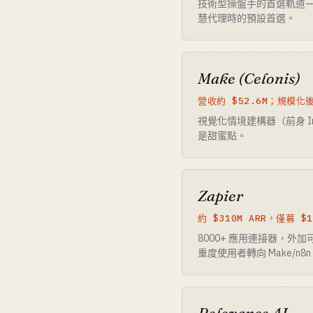
技術型操盤手的首選軌道——
慧代理時的預設首選。
Make (Celonis)
營收約 $52.6M；規模化後
視覺化情境建構器（前身 In
是甜蜜點。
Zapier
約 $310M ARR，僅募 $
8000+ 應用連接器，外
重度使用者轉向 Make/n8