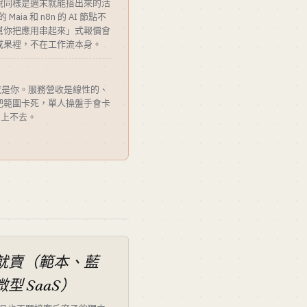
說同樣是週末就能搭出來的活
的 Maia 和 n8n 的 AI 節點不
幫你把應用串起來」式報價會
成果裡，不在工作流本身。
的就是你。服務營收是線性的、
把範圍卡死，單人操盤手會卡
/月上不去。
就賣（範本、藍
型 SaaS）