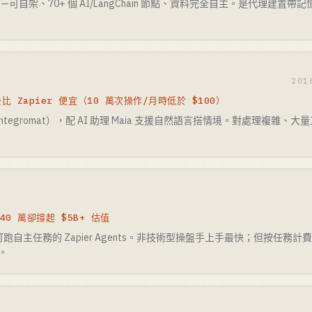
可自架、70+ 個 AI/LangChain 節點、資料完全自主。是代理建置
201
比 Zapier 便宜（10 萬次操作/月時低於 $100）
tegromat），配 AI 助理 Maia 支援自然語言搭情境。對處理複雜
140 萬卻撐起 $5B+ 估值
加可跑自主任務的 Zapier Agents。非技術型操盤手上手最快；但按任
n。