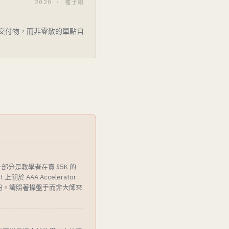
2020 · 種子輪
類交付物，而非零散的單點自
部分是教學者在賣 $5K 的
於 AAA Accelerator
紛。請照著操盤手而非大師來