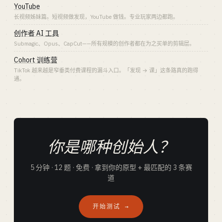
YouTube
长视频姊妹篇。短视频做发现，YouTube 做钱。专业玩家两边都跑。
创作者 AI 工具
Submagic、Opus、CapCut——所有规模的创作者都在为之买单的剪辑层。
Cohort 训练营
TikTok 越来越是窄垂类付费课程的漏斗入口。「发现 → 课」这条路真的跑得
通。
你是哪种创始人？
5 分钟 · 12 题 · 免费 · 拿到你的原型 + 最匹配的 3 条赛
道
开始测试 →