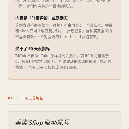
前定好变现路：品牌合作、Shop、课、代运营。涨粉但没
下游，是创作者经济里最惨的地方。
内容是「时事评论」或泛励志
这俩赛道挤到零差异。品牌方不会再多买一个反应号。金主
和 Shop 只对「敏感肌护肤」「产后健身」这种买家定义的
窄垂类有效——不对宽泛的 top-of-mind 赛道有效。
受不了 90 天没指标
TikTok 不像 YouTube 那样订阅会累积。前 50 条可能播放
0，第 51 条突然 500 万。如果波动伤害你的情绪，挑别的
格式——YouTube 长视频或 Substack。
04 · 三条进场路径
垂类 Shop 驱动账号