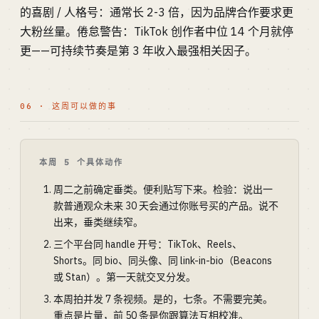
的喜剧 / 人格号：通常长 2-3 倍，因为品牌合作要求更
大粉丝量。倦怠警告：TikTok 创作者中位 14 个月就停
更——可持续节奏是第 3 年收入最强相关因子。
06 · 这周可以做的事
本周 5 个具体动作
周二之前确定垂类。便利贴写下来。检验：说出一
款普通观众未来 30 天会通过你账号买的产品。说不
出来，垂类继续窄。
三个平台同 handle 开号：TikTok、Reels、
Shorts。同 bio、同头像、同 link-in-bio（Beacons
或 Stan）。第一天就交叉分发。
本周拍并发 7 条视频。是的，七条。不需要完美。
重点是片量，前 50 条是你跟算法互相校准。