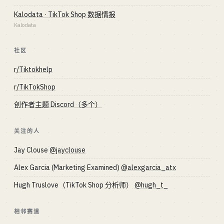
Kalodata · TikTok Shop 数据情报
Kalodata
社区
r/Tiktokhelp
r/TikTokShop
创作者主题 Discord（多个）
关注的人
Jay Clouse
@jayclouse
Alex Garcia (Marketing Examined)
@alexgarcia_atx
Hugh Truslove（TikTok Shop 分析师）
@hugh_t_
相邻赛道