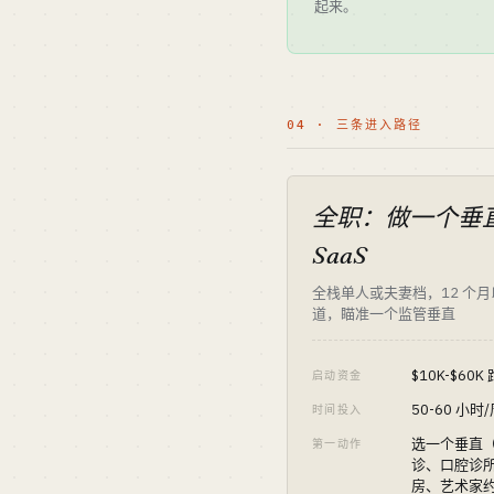
起来。
04 · 三条进入路径
全职：做一个垂
SaaS
全栈单人或夫妻档，12 个
道，瞄准一个监管垂直
$10K-$60K
启动资金
50-60 小时
时间投入
选一个垂直
第一动作
诊、口腔诊
房、艺术家约