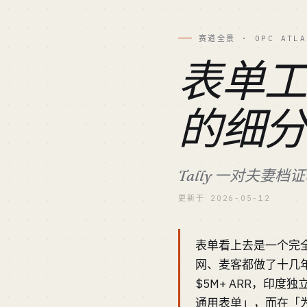
赛道全景 · OPC ATLA
表单
的细分微
Tally 一对夫妻档
更新于 2026-05-12
表单看上去是一个完全成熟
网、麦客都做了十几年——但
$5M+ ARR，印度独
通用表单」，而在「