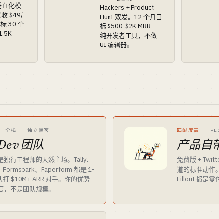
套垂直化模
Hackers + Product
 $49/
Hunt 双发。12 个月目
标 30 个
标 $500-$2K MRR——
.5K
纯开发者工具，不做
UI 编辑器。
·
全栈 · 独立黑客
匹配度高
·
P
Dev 团队
产品自
独行工程师的天然主场。Tally、
免费版 + Twitt
、Formspark、Paperform 都是 1-
道的标准动作。买
队打 $10M+ ARR 对手。你的优势
Fillout 都
度，不是团队规模。