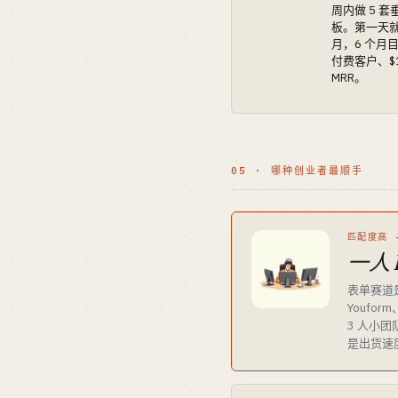
周内做 5 
板。第一天就收
月，6 个月目
付费客户、$1
MRR。
05 · 哪种创业者最顺手
匹配度高
一人 
表单赛道是
Youform
3 人小团
是出货速