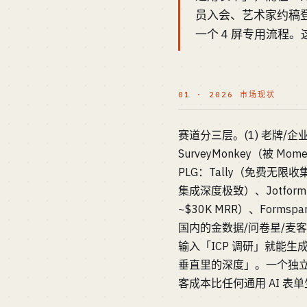
员入会、艺术家约稿登
一个 4 屏专用流程。这
01 · 2026 市场现状
赛道分三层。(1) 老牌/企业
SurveyMonkey（被 Mom
PLG：Tally（免费无限收集、
集成深度极致）、Jotform（
~$30K MRR）、Formsp
国内的金数据/问卷星/麦客
输入「ICP 调研」就能生成
垂直里的深度」。一个独立开发者
客成本比任何通用 AI 表