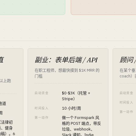
直
副业：表单后端 / API
顾问 
在职工程师，想最快摸到 $1K MRR 的
在某个垂直
门槛
coac
月以上跑
$0-$3K（托管 +
启动资金
启动资金
Stripe）
时间投入
 跑道
10 小时/周
时间投入
第一动作
/周
做一个 Formspark 风
第一动作
（法律初
格的 POST 端点，带反
所、健身
垃圾、webhook、
稿）。6
Slack 通知。Indie