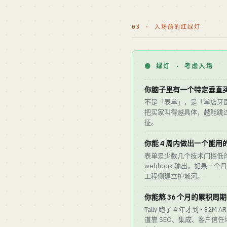
03 · 入场前的红绿灯
🟢 绿灯 · 考虑入场
你脑子里有一个特定垂直
不是「表单」，是「单店牙医的
把买家叫得越具体，越能跳过
征。
你能 4 周内做出一个能用
表单是少数几个技术门槛低
webhook 输出。如果一
工程侧建立护城河。
你能熬 36 个月的累积周期
Tally 跑了 4 年才到 ~$2M 
道靠 SEO、集成、客户信