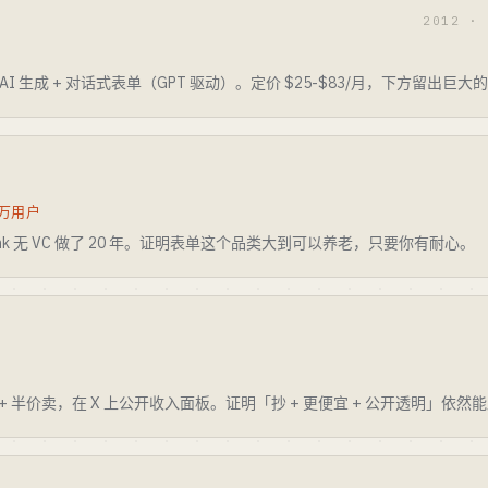
2012 ·
 AI 生成 + 对话式表单（GPT 驱动）。定价 $25-$83/月，下方留出
0 万用户
Tank 无 VC 做了 20 年。证明表单这个品类大到可以养老，只要你有耐心。
y + 半价卖，在 X 上公开收入面板。证明「抄 + 更便宜 + 公开透明」依