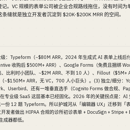
记。VC 规模的表单公司被企业合规路线拖住，没有时间为单一
条缝就是独立开发者沉淀到 $20K-$200K MRR 的空间。
级：Typeform（~$80M ARR，2024 年生成式 AI 表单上线
entive 收购后 $500M+ ARR）、Google Forms（免费且捆绑 Wo
比利时小团队、~$2M ARR、不到 10 人）、Fillout（$5M+ ARR，
~$150M+ ARR，无 VC，700 人小巨头）。(3) 独立/细分：Yo
ark、Userbird、还有一堆垂直选手（Cognito Forms 做合规、P
在专业级 SaaS 这层基本已经固化。2026 年的关键拐点是：A
一份 12 题 Typeform。所以护城河从「编辑器 UX」迁移到「表
做出 HIPAA 合规的诊所初诊表单 + DocuSign + Stripe
单生成器都低。