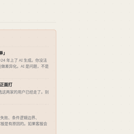
单」
在 2024 年上了 AI 生成。你没法
能做差异化。AI 是问题，不是
数据正面打
来会选这两家的用户已经走了。别
。
付失败、条件逻辑边界、
百人客服是有原因的。如果客服会