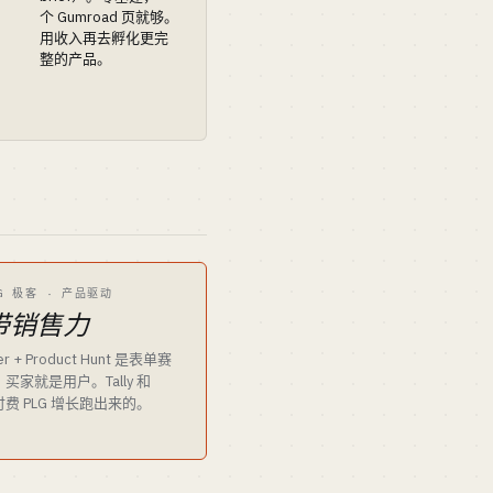
个 Gumroad 页就够。
用收入再去孵化更完
整的产品。
LG 极客 · 产品驱动
带销售力
er + Product Hunt 是表单赛
家就是用户。Tally 和
是零付费 PLG 增长跑出来的。