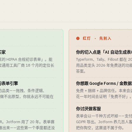
🔴 红灯 · 先别入
买家
你的切入点是「AI 自动生成表
 HIPAA 合规初诊表单」。能
Typeform、Tally、Fillout 都
通用工具厂商 18 个月的定位长
用品类龙头 2026 年免费送的功
答案。
的表单引擎
你想跟 Google Forms / 金
的品类——拖拽、条件逻辑、
免费 + 捆绑 + 品牌信任。本
个月做不出原型，你就永远不可能在
花一年时间去证明「免费不好」
你讨厌做客服
表单会以一千种方式坏掉——支
ARR。Jotform 用了 20 年。表单赛
GDPR 导出。Jotform 养几
任堆出来——这些第一个季度都还没
把你掏空，这赛道不属于你。