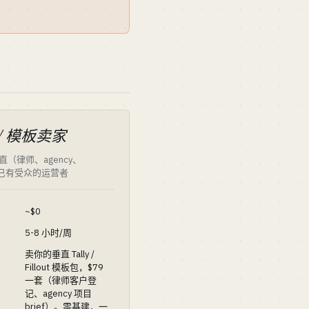
/ 模板卖家
（律师、agency、
h）已有受众的运营者
~$0
5-8 小时/周
卖你的垂直 Tally /
Fillout 模板包，$79
一套（律师客户登
记、agency 项目
brief）。零基建，一