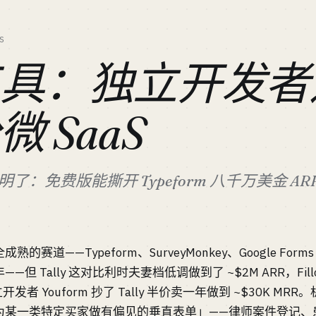
S
工具：独立开发者
 SaaS
证明了：免费版能撕开 Typeform 八千万美金 AR
的赛道——Typeform、SurveyMonkey、Google Fo
 Tally 这对比利时夫妻档低调做到了 ~$2M ARR，Fillo
立开发者 Youform 抄了 Tally 半价卖一年做到 ~$30K 
为某一类特定买家做有偏见的垂直表单」——律师案件登记、