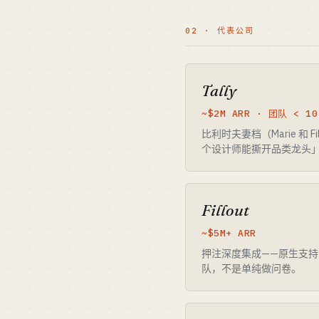
02 · 代表公司
Tally
~$2M ARR · 团队 < 1
比利时夫妻档（Marie 和 F
个设计师能撕开品类龙头
Fillout
~$5M+ ARR
押注深度集成——原生支持 Ai
队，不是单纯做问卷。