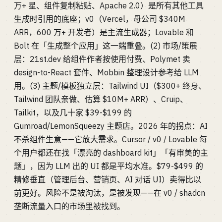
万+ 星、组件复制粘贴、Apache 2.0）是所有其他工具
生成时引用的底座；v0（Vercel，母公司 $340M
ARR，600 万+ 开发者）是主流生成器；Lovable 和
Bolt 在「生成整个应用」这一端重叠。(2) 市场/策展
层：21st.dev 给组件作者按使用付费、Polymet 卖
design-to-React 套件、Mobbin 整理设计参考给 LLM
用。(3) 主题/模板独立层：Tailwind UI（$300+ 终身、
Tailwind 团队亲做、估算 $10M+ ARR）、Cruip、
Tailkit，以及几十家 $39-$199 的
Gumroad/LemonSqueezy 主题店。2026 年的拐点：AI
不杀组件生意——它放大需求。Cursor / v0 / Lovable 每
个用户都还在找「漂亮的 dashboard kit」「有审美的主
题」，因为 LLM 出的 UI 都是平均水准。$79-$499 的
精修垂直（管理后台、营销页、AI 对话 UI）卖得比以
前更好。风险不是被淘汰，是被发现——在 v0 / shadcn
垄断流量入口的市场里被找到。