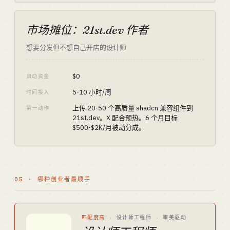
市场摊位：21st.dev 作者
想要分发但不想自己开店的设计师
$0
启动资金
5-10 小时/周
时间投入
上传 20-50 个高质量 shadcn 兼容组件到
第一动作
21st.dev。X 配合预热。6 个月目标
$500-$2K/月被动分成。
05 · 哪种创业者最顺手
匹配度高
·
设计师工程师 · 审美驱动