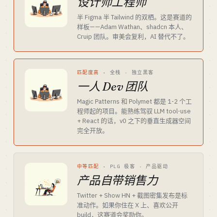
设计师工程师
半 Figma 半 Tailwind 的双栖。这是赛道的
样板——Adam Wathan、shadcn 本人、
Cruip 团队。审美会复利，AI 替代不了。
匹配度高
·
全栈 · 独立黑客
一人 Dev 团队
Magic Patterns 和 Polymet 都是 1-2 个工
程师起的项目。能熟练驾驭 LLM tool-use
+ React 的话，v0 之下的垂直生成器空间
完全开放。
中等匹配
·
PLG 极客 · 产品驱动
产品自带销售力
Twitter + Show HN + 截图密集发布是标
准动作。如果你住在 X 上、喜欢公开
build，这赛道会奖励你。