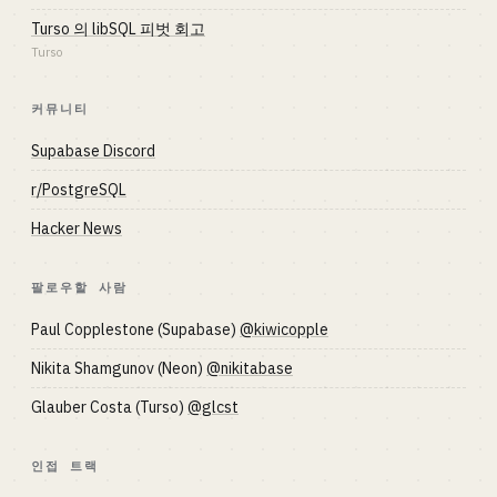
Turso 의 libSQL 피벗 회고
Turso
커뮤니티
Supabase Discord
r/PostgreSQL
Hacker News
팔로우할 사람
Paul Copplestone (Supabase)
@kiwicopple
Nikita Shamgunov (Neon)
@nikitabase
Glauber Costa (Turso)
@glcst
인접 트랙