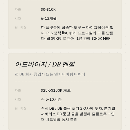
$0-$10K
자금
6-12개월
시간
한 플랫폼에 집중한 도구 — 마이그레이션 헬
첫 액션
퍼, RLS 정책 lint, 쿼리 프로파일러 — 를 만든
다. 월 $9-29 로 판매. 1년 안에 $2-5K MRR.
어드바이저 / DB 엔젤
전 DB 회사 창업자 또는 엔지니어링 디렉터
$25K-$100K 체크
자금
주 5-10시간
시간
수직 DB / DB 툴링 초기 2-3사에 투자. 분기별
첫 액션
서버리스 DB 풍경 글을 발행해 딜플로우 + 인
재 네트워크 동시 복리.