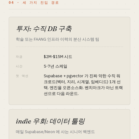
04 · 세 가지 진입 경로
투자: 수직 DB 구축
학술 또는 FAANG 인프라 이력의 분산 시스템 팀
$2M-$15M 시드
자금
5-7년 스케일
시간
Supabase + pgvector 가 진짜 약한 수직 워
첫 액션
크로드(벡터, 지리, 시계열, 임베디드) 1개 선
택. 엔진을 오픈소스화. 벤치마크가 아닌 트랙
션으로 다음 라운드.
indie 우회: 데이터 툴링
매일 Supabase/Neon 에 사는 시니어 백엔드