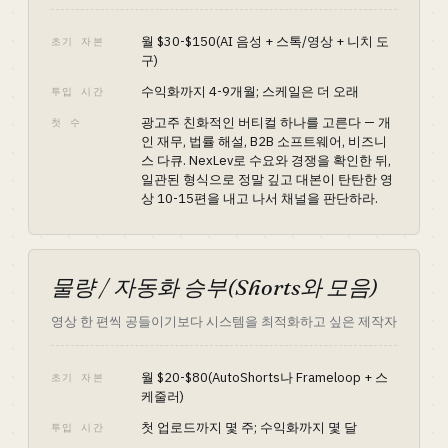
월 $30-$150(AI 음성 + 스톡/영상 + 니치 도
초기 자본
구)
수익화까지 4-9개월; 스케일은 더 오래
투입 시간
광고주 친화적인 버티컬 하나를 고른다 — 개
첫 수
인 재무, 법률 해설, B2B 소프트웨어, 비즈니
스 다큐. NexLev로 수요와 경쟁을 확인한 뒤,
일관된 형식으로 정말 깊고 대본이 탄탄한 영
상 10-15편을 내고 나서 채널을 판단하라.
물량 / 자동화 승부(Shorts와 모음)
영상 한 편씩 공들이기보다 시스템을 최적화하고 싶은 제작자
월 $20-$80(AutoShorts나 Frameloop + 스
초기 자본
케줄러)
첫 업로드까지 몇 주; 수익화까지 몇 달
투입 시간