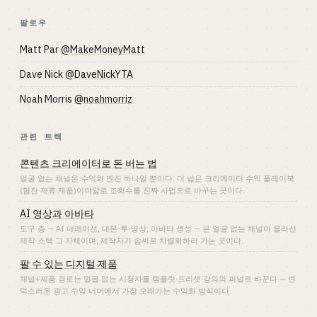
팔로우
Matt Par
@MakeMoneyMatt
Dave Nick
@DaveNickYTA
Noah Morris
@noahmorriz
관련 트랙
콘텐츠 크리에이터로 돈 버는 법
얼굴 없는 채널은 수익화 엔진 하나일 뿐이다. 더 넓은 크리에이터 수익 플레이북
(협찬·제휴·제품)이야말로 조회수를 진짜 사업으로 바꾸는 곳이다.
AI 영상과 아바타
도구 층 — AI 내레이션, 대본-투-영상, 아바타 생성 — 은 얼굴 없는 채널이 올라선
제작 스택 그 자체이며, 제작자가 솜씨로 차별화하러 가는 곳이다.
팔 수 있는 디지털 제품
채널+제품 경로는 얼굴 없는 시청자를 템플릿·프리셋·강의의 퍼널로 바꾼다 — 변
덕스러운 광고 수익 너머에서 가장 오래가는 수익화 방식이다.