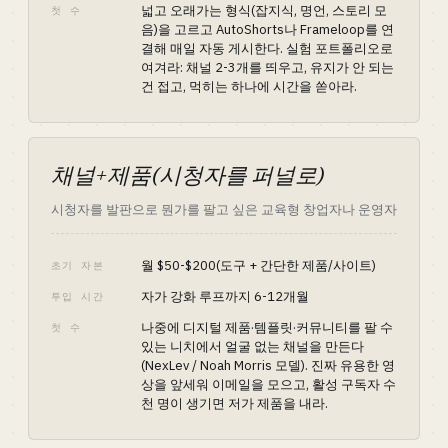
넓고 오래가는 형식(잡지식, 명언, 스토리 모
첫 수
음)을 고르고 AutoShorts나 Frameloop를 연
결해 매일 자동 게시한다. 실험 포트폴리오로
여겨라: 채널 2-3개를 띄우고, 유지가 안 되는
건 접고, 먹히는 하나에 시간을 쏟아라.
채널+제품(시청자를 퍼널로)
시청자를 발판으로 뭔가를 팔고 싶은 교육형 창업자나 운영자
월 $50-$200(도구 + 간단한 제품/사이트)
초기 자본
자가 강화 루프까지 6-12개월
투입 시간
나중에 디지털 제품·템플릿·커뮤니티를 팔 수
첫 수
있는 니치에서 얼굴 없는 채널을 만든다
(NexLev / Noah Morris 모델). 진짜 유용한 영
상을 앞세워 이메일을 모으고, 활성 구독자 수
천 명이 생기면 저가 제품을 내라.