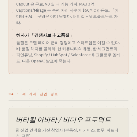
CapCut 은 무료, 90 일 내 기능 카피, MAU 3억.
Captions/Mirage 는 수평 자리 사수에 $60M C 라운드. 「에
디터 + AI」 구멍은 이미 닫혔다. 버티컬 + 워크플로우로 가
라.
해자가 「경쟁사보다 고품질」
품질은 모델 레이어 군비 경쟁이고 스타트업은 이길 수 없다.
비-품질 해자를 골라라: 한 커뮤니티의 유통, 한 세그먼트의
파인튜닝, Shopify / HubSpot / Salesforce 워크플로우 임베
드. 다음 OpenAI 발표에 죽는다.
04 · 세 가지 진입 경로
버티컬 아바타 / 비디오 프로덕트
한 산업 인맥을 가진 창업자 (부동산, 이커머스, 법무, 피트니
스, 교육)