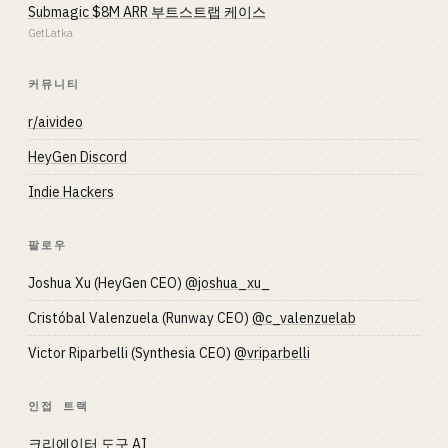
Submagic $8M ARR 부트스트랩 케이스
GetLatka
커뮤니티
r/aivideo
HeyGen Discord
Indie Hackers
팔로우
Joshua Xu (HeyGen CEO)
@joshua_xu_
Cristóbal Valenzuela (Runway CEO)
@c_valenzuelab
Victor Riparbelli (Synthesia CEO)
@vriparbelli
인접 트랙
크리에이터 도구 AI