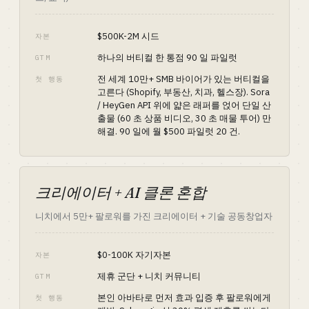
$500K-2M 시드
자본
하나의 버티컬 한 통점 90 일 파일럿
GTM
전 세계 10만+ SMB 바이어가 있는 버티컬을
첫 행동
고른다 (Shopify, 부동산, 치과, 헬스장). Sora
/ HeyGen API 위에 얇은 래퍼를 얹어 단일 산
출물 (60 초 상품 비디오, 30 초 매물 투어) 만
해결. 90 일에 월 $500 파일럿 20 건.
크리에이터 + AI 클론 혼합
니치에서 5만+ 팔로워를 가진 크리에이터 + 기술 공동창업자
$0-100K 자기자본
자본
제휴 군단 + 니치 커뮤니티
GTM
본인 아바타로 먼저 효과 입증 후 팔로워에게
첫 행동