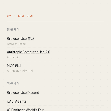
07 · 다음 단계
읽을거리
Browser Use 문서
Browser Use 팀
Anthropic Computer Use 2.0
Anthropic
MCP 명세
Anthropic + 커뮤니티
커뮤니티
Browser Use Discord
r/AI_Agents
AI Engineer World's Fair