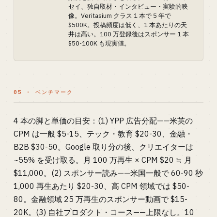
セイ、独自取材・インタビュー・実験的映
像。Veritasium クラス 1 本で 5 年で
$500K。投稿頻度は低く、1 本あたりの天
井は高い。100 万登録後はスポンサー 1 本
$50-100K も現実値。
05 · ベンチマーク
4 本の脚と単価の目安：(1) YPP 広告分配——米英の
CPM は一般 $5-15、テック・教育 $20-30、金融・
B2B $30-50。Google 取り分の後、クリエイターは
~55% を受け取る。月 100 万再生 × CPM $20 ≒ 月
$11,000。(2) スポンサー読み——米国一般で 60-90 秒
1,000 再生あたり $20-30、高 CPM 領域では $50-
80。金融領域 25 万再生のスポンサー動画で $15-
20K。(3) 自社プロダクト・コース——上限なし。10