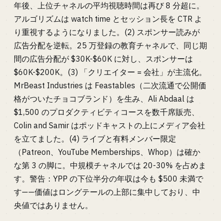
年後、上位チャネルの平均視聴時間は再び 8 分超に。
アルゴリズムは watch time とセッション長を CTR よ
り重視するようになりました。(2) スポンサー読みが
広告分配を逆転。25 万登録の教育チャネルで、同じ期
間の広告分配が $30K-$60K に対し、スポンサーは
$60K-$200K。(3) 「クリエイター = 会社」が主流化。
MrBeast Industries は Feastables（二次流通で公開価
格がついたチョコブランド）を生み、Ali Abdaal は
$1,500 のプロダクティビティコースを数千席販売、
Colin and Samir はポッドキャストの上にメディア会社
を立てました。(4) ライブと有料メンバー限定
（Patreon、YouTube Memberships、Whop）は確か
な第 3 の脚に。中規模チャネルでは 20-30% を占めま
す。警告：YPP の下位半分の年収は今も $500 未満で
す——価値はロングテールの上部に集中しており、中
央値ではありません。