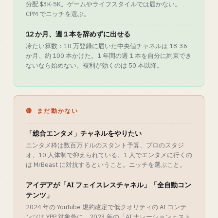
分配 $3K-5K。ゲームやライフスタイルでは届かない。
CPM でニッチを選ぶ。
12 か月、週 1 本を辞めずに出せる
冷たい算数：10 万登録に届いた中央値チャネルは 18-36
か月、約 100 本かけた。1 年間の週 1 本を自分に約束でき
ないなら始めない。複利が効くのは 50 本以降。
🔴 まだ動かない
「総合エンタメ」チャネルをやりたい
エンタメ枠は数百万ドルのスタント予算、プロのスタジ
オ、10 人体制で抑えられている。1 人でエンタメに行くの
は MrBeast に対抗するということ。ニッチを選ぶこと。
アイデアが「AI フェイスレスチャネル」「全自動コン
テンツ」
2024 年の YouTube 規約改定で低クオリティの AI コンテ
ンツは YPP 対象外に。2023 年の「AI ナレーション + スト