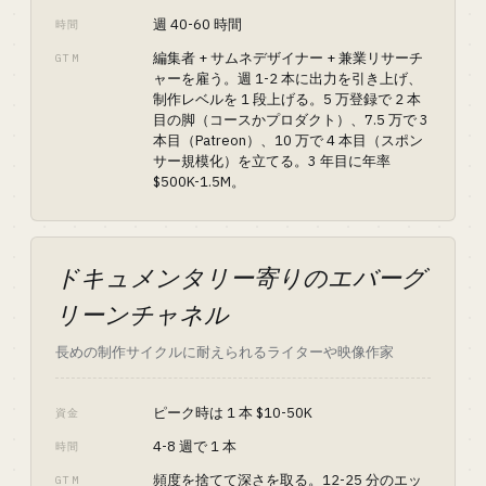
週 40-60 時間
時間
編集者 + サムネデザイナー + 兼業リサーチ
GTM
ャーを雇う。週 1-2 本に出力を引き上げ、
制作レベルを 1 段上げる。5 万登録で 2 本
目の脚（コースかプロダクト）、7.5 万で 3
本目（Patreon）、10 万で 4 本目（スポン
サー規模化）を立てる。3 年目に年率
$500K-1.5M。
ドキュメンタリー寄りのエバーグ
リーンチャネル
長めの制作サイクルに耐えられるライターや映像作家
ピーク時は 1 本 $10-50K
資金
4-8 週で 1 本
時間
頻度を捨てて深さを取る。12-25 分のエッ
GTM