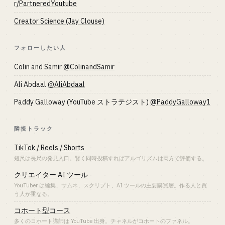
r/PartneredYoutube
Creator Science (Jay Clouse)
フォローしたい人
Colin and Samir
@ColinandSamir
Ali Abdaal
@AliAbdaal
Paddy Galloway (YouTube ストラテジスト)
@PaddyGalloway1
隣接トラック
TikTok / Reels / Shorts
短尺は長尺の発見入口。賢く同時投稿すればアルゴリズムは両方で評価する。
クリエイター AI ツール
YouTuber は編集、サムネ、スクリプト、AI ツールの主要購買層。作る人と買
う人が重なる。
コホート型コース
多くのコホート講師は YouTube 出身。チャネルがコホートのファネル。