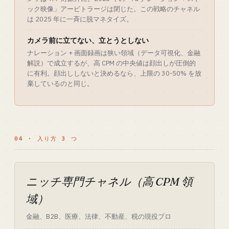
ック映像」アービトラージは閉じた。この戦略のチャネル
は 2025 年に一斉に脱マネタイズ。
カメラ前に立てない、立とうとしない
ナレーション + 画面録画は狭い領域（データ可視化、金融
解説）で成立するが、高 CPM の中央値は顔出しが圧倒的
に有利。顔出ししないと決めるなら、上限の 30-50% を放
棄しているのと同じ。
04 · 入り方 3 つ
ニッチ専門チャネル（高 CPM 領
域）
金融、B2B、医療、法律、不動産、税の現役プロ