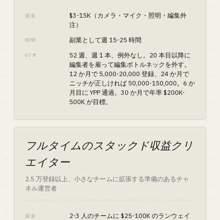
$3-15K（カメラ・マイク・照明・編集外
資金
注）
副業として週 15-25 時間
時間
52 週、週 1 本、例外なし。20 本目以降に
GTM
編集者を雇って編集ボトルネックを外す。
12 か月で 5,000-20,000 登録、24 か月で
ニッチが正しければ 50,000-150,000。6 か
月目に YPP 通過。30 か月で年率 $200K-
500K が目標。
フルタイムのスタックド収益クリ
エイター
2.5 万登録以上、小さなチームに拡張する準備のあるチャ
ネル運営者
2-3 人のチームに $25-100K のランウェイ
資金