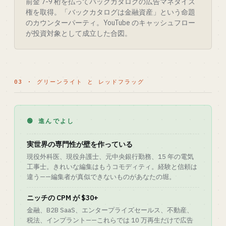
前金 7-9 桁を払ってバックカタログの広告マネタイズ
権を取得。「バックカタログは金融資産」という命題
のカウンターパーティ。YouTube のキャッシュフロー
が投資対象として成立した合図。
03 · グリーンライト と レッドフラッグ
🟢 進んでよし
実世界の専門性が壁を作っている
現役外科医、現役弁護士、元中央銀行勤務、15 年の電気
工事士。きれいな編集はもうコモディティ。経験と信頼は
違う——編集者が真似できないものがあなたの堀。
ニッチの CPM が $30+
金融、B2B SaaS、エンタープライズセールス、不動産、
税法、インプラント——これらでは 10 万再生だけで広告