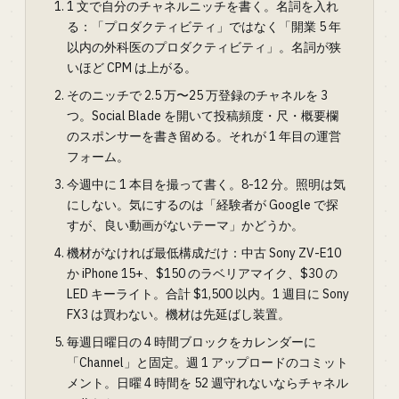
1 文で自分のチャネルニッチを書く。名詞を入れ
る：「プロダクティビティ」ではなく「開業 5 年
以内の外科医のプロダクティビティ」。名詞が狭
いほど CPM は上がる。
そのニッチで 2.5 万〜25 万登録のチャネルを 3
つ。Social Blade を開いて投稿頻度・尺・概要欄
のスポンサーを書き留める。それが 1 年目の運営
フォーム。
今週中に 1 本目を撮って書く。8-12 分。照明は気
にしない。気にするのは「経験者が Google で探
すが、良い動画がないテーマ」かどうか。
機材がなければ最低構成だけ：中古 Sony ZV-E10
か iPhone 15+、$150 のラベリアマイク、$30 の
LED キーライト。合計 $1,500 以内。1 週目に Sony
FX3 は買わない。機材は先延ばし装置。
毎週日曜日の 4 時間ブロックをカレンダーに
「Channel」と固定。週 1 アップロードのコミット
メント。日曜 4 時間を 52 週守れないならチャネル