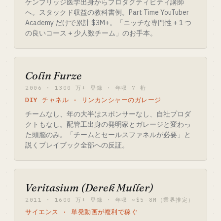
ケンブリッジ医学出身からプロダクティビティ講師
へ。スタックド収益の教科書例。Part Time YouTuber
Academy だけで累計 $3M+。「ニッチな専門性 + 1 つ
の良いコース + 少人数チーム」のお手本。
Colin Furze
2006 · 1300 万+ 登録 · 年収 7 桁
DIY チャネル · リンカンシャーのガレージ
チームなし、年の大半はスポンサーなし、自社プロダ
クトもなし。配管工出身の発明家とガレージと変わっ
た頭脳のみ。「チームとセールスファネルが必要」と
説くプレイブック全部への反証。
Veritasium (Derek Muller)
2011 · 1600 万+ 登録 · 年収 ~$5-8M（業界推定）
サイエンス · 単発動画が複利で稼ぐ