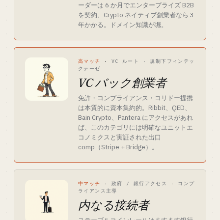
ーダーは 6 か月でエンタープライズ B2B
を契約、Crypto ネイティブ創業者なら 3
年かかる。ドメイン知識が堀。
高マッチ
·
VC ルート · 規制下フィンテッ
クテーゼ
VC バック創業者
免許・コンプライアンス・コリドー提携
は本質的に資本集約的。Ribbit、QED、
Bain Crypto、Pantera にアクセスがあれ
ば、このカテゴリには明確なユニットエ
コノミクスと実証された出口
comp（Stripe + Bridge）。
中マッチ
·
政府 / 銀行アクセス · コンプ
ライアンス主導
内なる接続者