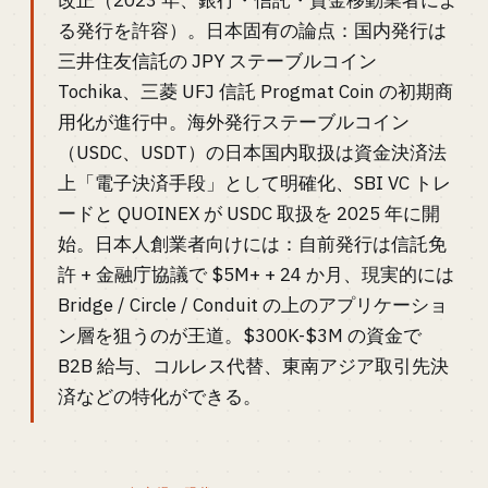
改正（2023 年、銀行・信託・資金移動業者によ
る発行を許容）。日本固有の論点：国内発行は
三井住友信託の JPY ステーブルコイン
Tochika、三菱 UFJ 信託 Progmat Coin の初期商
用化が進行中。海外発行ステーブルコイン
（USDC、USDT）の日本国内取扱は資金決済法
上「電子決済手段」として明確化、SBI VC トレ
ードと QUOINEX が USDC 取扱を 2025 年に開
始。日本人創業者向けには：自前発行は信託免
許 + 金融庁協議で $5M+ + 24 か月、現実的には
Bridge / Circle / Conduit の上のアプリケーショ
ン層を狙うのが王道。$300K-$3M の資金で
B2B 給与、コルレス代替、東南アジア取引先決
済などの特化ができる。