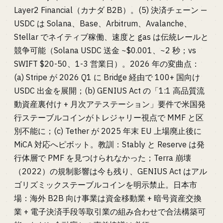
Layer2 Financial（カナダ B2B）。(5) 決済チェーン —
USDC は Solana、Base、Arbitrum、Avalanche、
Stellar でネイティブ稼働、速度と gas は伝統レールと
競争可能（Solana USDC 送金 ~$0.001、~2 秒；vs
SWIFT $20-50、1-3 営業日）。2026 年の変曲点：
(a) Stripe が 2026 Q1 に Bridge 経由で 100+ 国向け
USDC 出金を展開；(b) GENIUS Act の「1:1 高品質流
動資産裏付け + 月次アテステーション」要件で米国発
行ステーブルコインがトレジャリー視点で MMF と区
別不能に；(c) Tether が 2025 年末 EU 上場廃止後に
MiCA 対応へピボット。教訓：Stably と Reserve は発
行体層で PMF を見つけられなかった；Terra 崩壊
（2022）の規制影響は今も残り、GENIUS Act はアル
ゴリズミックステーブルコインを明示禁止。日本市
場：海外 B2B 向け事業は資金移動業 + 暗号資産交換
業 + 電子決済手段等取引業の組み合わせで合法構築可