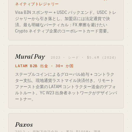
ネイティブトレジャリー
Visa BIN スポンサー + USDC バックエンド。USDC トレ
ジャリーから引き落とし、加盟店には法定通貨で決
済。最も明確なバーティカル：FX 摩擦を避けたい
Crypto ネイティブ企業のコーポレートカード需要。
Mural Pay
2023 · シード · $5.6M (2024)
LATAM B2B 出金 · 30+ か国
ステーブルコインによるグローバル給与 + コントラク
ター支払、現地通貨ラストマイル決済付き。リモート
ファースト企業の LATAM コントラクター送金のデフォ
ルトルート。YC W23 出身者ネットワークがデザインパ
ートナー。
Paxos
2012 · 規制下信託会社 · 累計 $500M+ 調達