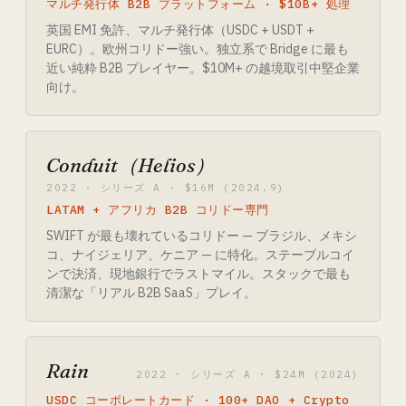
マルチ発行体 B2B プラットフォーム · $10B+ 処理
英国 EMI 免許、マルチ発行体（USDC + USDT +
EURC）。欧州コリドー強い。独立系で Bridge に最も
近い純粋 B2B プレイヤー。$10M+ の越境取引中堅企業
向け。
Conduit（Helios）
2022 · シリーズ A · $16M (2024.9)
LATAM + アフリカ B2B コリドー専門
SWIFT が最も壊れているコリドー — ブラジル、メキシ
コ、ナイジェリア、ケニア — に特化。ステーブルコイ
ンで決済、現地銀行でラストマイル。スタックで最も
清潔な「リアル B2B SaaS」プレイ。
Rain
2022 · シリーズ A · $24M (2024)
USDC コーポレートカード · 100+ DAO + Crypto