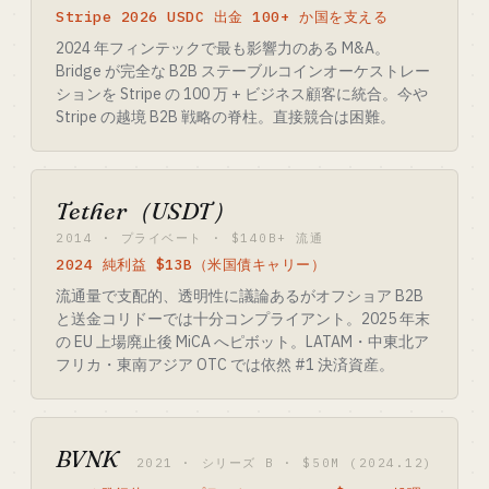
Stripe 2026 USDC 出金 100+ か国を支える
2024 年フィンテックで最も影響力のある M&A。
Bridge が完全な B2B ステーブルコインオーケストレー
ションを Stripe の 100 万 + ビジネス顧客に統合。今や
Stripe の越境 B2B 戦略の脊柱。直接競合は困難。
Tether（USDT）
2014 · プライベート · $140B+ 流通
2024 純利益 $13B（米国債キャリー）
流通量で支配的、透明性に議論あるがオフショア B2B
と送金コリドーでは十分コンプライアント。2025 年末
の EU 上場廃止後 MiCA へピボット。LATAM・中東北ア
フリカ・東南アジア OTC では依然 #1 決済資産。
BVNK
2021 · シリーズ B · $50M (2024.12)