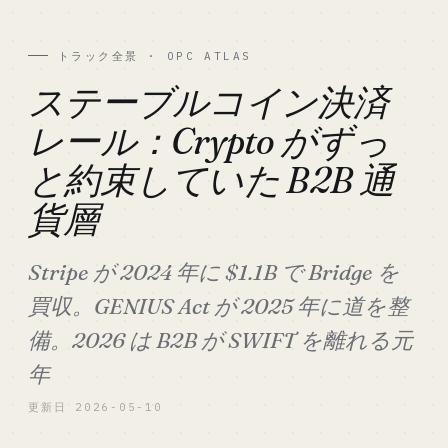
トラック全景 · OPC ATLAS
ステーブルコイン決済
レール：Crypto がずっ
と約束していた B2B 通
貨層
Stripe が 2024 年に $1.1B で Bridge を
買収。GENIUS Act が 2025 年に道を整
備。2026 は B2B が SWIFT を離れる元
年
更新日 2026-05-10