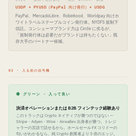
USDP + PYUSD（PayPal 向け発行）+ USDG
PayPal、MercadoLibre、Robinhood、Worldpay 向けホ
ワイトラベルステーブルコイン発行体。NYDFS 規制下
信託。コンシューマブランド力は Circle に劣るが、
「規制発行体は必要だがブランドは持ちたくない」既
存大手のパートナー候補。
03 · 入る前の信号機
🟢 グリーン · 入って良い
決済オペレーションまたは B2B フィンテック経験あり
このトラックは Crypto ネイティブが勝つのではない —
Stripe・Adyen・Wise・Airwallex 出身者が勝つ。トレジ
ャラーの言語で話せるから。ホールセール FX コリドーの
匂いがわかるなら、純 Crypto 創業者より 5 倍のエッジ。