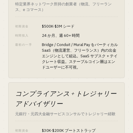
特定業界ネットワーク所持の創業者（物流、フリーラン
ス、e コマース）
$500K-$3M シード
初期資金
24 か月、週 60+ 時間
時間投入
Bridge / Conduit / Mural Pay をバーティカル
最初の一手
SaaS（物流運営、フリーランス）内の出金
エンジンとして組込。SaaS サブスク + テイ
クレート収益。ステーブルコイン層はエン
ドユーザーに不可視。
コンプライアンス + トレジャリー
アドバイザリー
元銀行・元四大金融サービスコンサルでトレジャリー経験
$30K-$200K ブートストラップ
初期資金