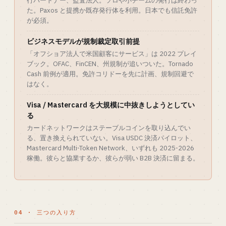
行パートナー、監査法人。ソロや小チームの発行は終わっ
た。Paxos と提携か既存発行体を利用。日本でも信託免許
が必須。
ビジネスモデルが規制裁定取引前提
「オフショア法人で米国顧客にサービス」は 2022 プレイ
ブック。OFAC、FinCEN、州規制が追いついた。Tornado
Cash 前例が適用。免許コリドーを先に計画、規制回避で
はなく。
Visa / Mastercard を大規模に中抜きしようとしてい
る
カードネットワークはステーブルコインを取り込んでい
る、置き換えられていない。Visa USDC 決済パイロット、
Mastercard Multi-Token Network、いずれも 2025-2026
稼働。彼らと協業するか、彼らが弱い B2B 決済に留まる。
04 · 三つの入り方