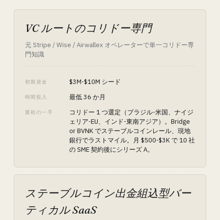
VC ルートのコリドー専門
元 Stripe / Wise / Airwallex オペレーターで単一コリドー専
門知識
$3M-$10M シード
初期資金
最低 36 か月
時間投入
コリドー 1 つ選定（ブラジル-米国、ナイジ
最初の一手
ェリア-EU、インド-東南アジア）。Bridge
or BVNK でステーブルコインレール、現地
銀行でラストマイル。月 $500-$3K で 10 社
の SME 契約後にシリーズ A。
ステーブルコイン出金組込型バー
ティカル SaaS