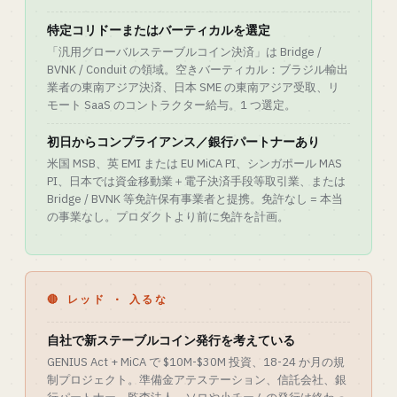
特定コリドーまたはバーティカルを選定
「汎用グローバルステーブルコイン決済」は Bridge /
BVNK / Conduit の領域。空きバーティカル：ブラジル輸出
業者の東南アジア決済、日本 SME の東南アジア受取、リ
モート SaaS のコントラクター給与。1 つ選定。
初日からコンプライアンス／銀行パートナーあり
米国 MSB、英 EMI または EU MiCA PI、シンガポール MAS
PI、日本では資金移動業＋電子決済手段等取引業、または
Bridge / BVNK 等免許保有事業者と提携。免許なし = 本当
の事業なし。プロダクトより前に免許を計画。
🔴 レッド · 入るな
自社で新ステーブルコイン発行を考えている
GENIUS Act + MiCA で $10M-$30M 投資、18-24 か月の規
制プロジェクト。準備金アテステーション、信託会社、銀