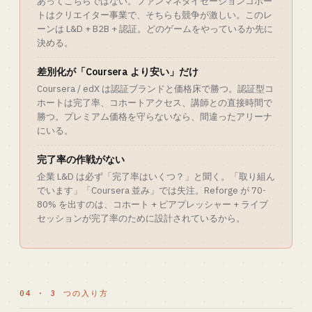
あってこちらではない。ファンマネタイゼーションコホー
トはクリエイター事業で、そちらも競争が激しい。このレ
ーンは L&D + B2B + 認証。どのゲームをやっているか先に
決める。
差別化が「Coursera より安い」だけ
Coursera / edX は認証ブランドと価格床で勝つ。認証型コ
ホートは完了率、コホートアクセス、講師との直接時間で
勝つ。プレミアム価格を守らないなら、間違ったアリーナ
にいる。
完了率の作戦がない
企業 L&D は必ず「完了率はいくつ？」と聞く。「取り組ん
でいます」「Coursera 並み」では失注。Reforge が 70-
80% を出すのは、コホート + ピアプレッシャー + ライブ
セッションが完了率のために設計されているから。
04 · 3 つの入り方