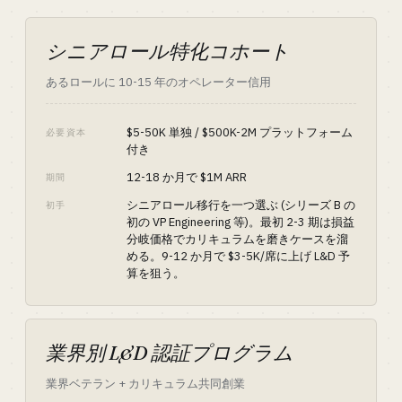
シニアロール特化コホート
あるロールに 10-15 年のオペレーター信用
$5-50K 単独 / $500K-2M プラットフォーム
必要資本
付き
12-18 か月で $1M ARR
期間
シニアロール移行を一つ選ぶ (シリーズ B の
初手
初の VP Engineering 等)。最初 2-3 期は損益
分岐価格でカリキュラムを磨きケースを溜
める。9-12 か月で $3-5K/席に上げ L&D 予
算を狙う。
業界別 L&D 認証プログラム
業界ベテラン + カリキュラム共同創業