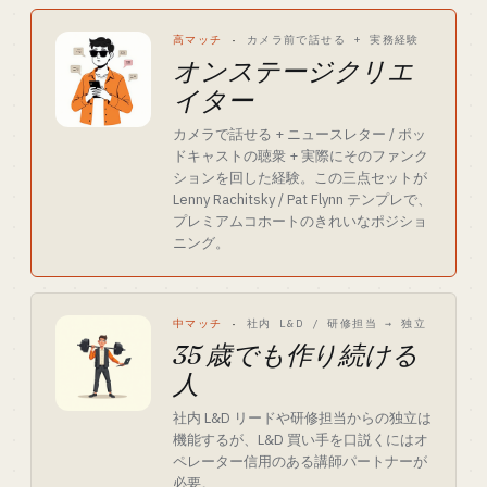
高マッチ
·
カメラ前で話せる + 実務経験
オンステージクリエ
イター
カメラで話せる + ニュースレター / ポッ
ドキャストの聴衆 + 実際にそのファンク
ションを回した経験。この三点セットが
Lenny Rachitsky / Pat Flynn テンプレで、
プレミアムコホートのきれいなポジショ
ニング。
中マッチ
·
社内 L&D / 研修担当 → 独立
35 歳でも作り続ける
人
社内 L&D リードや研修担当からの独立は
機能するが、L&D 買い手を口説くにはオ
ペレーター信用のある講師パートナーが
必要。