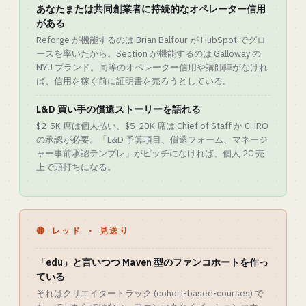
あなたまたは共同創業者に持続的なオペレーター信用
がある
Reforge が機能するのは Brian Balfour が HubSpot でグロ
ースを率いたから。Section が機能するのは Galloway の
NYU ブランド。同等のオペレーター信用や講師陣がなけれ
ば、信用を稼ぐ前に証明書を売ろうとしている。
L&D 買い手の償還ストーリーを語れる
$2-5K 席は個人払い、$5-20K 席は Chief of Staff か CHRO
の承認が必要。「L&D 予算項目、償還フォーム、マネージ
ャー事前承認テンプレ」がピッチになければ、個人 2C 売
上で頭打ちになる。
🔴 レッド · 見送り
「edu」と言いつつ Maven 型のファンコホートを作っ
ている
それはクリエイタートラック (cohort-based-courses) で