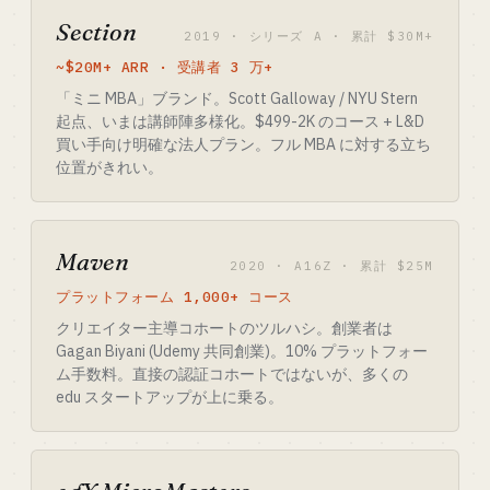
Section
2019 · シリーズ A · 累計 $30M+
~$20M+ ARR · 受講者 3 万+
「ミニ MBA」ブランド。Scott Galloway / NYU Stern
起点、いまは講師陣多様化。$499-2K のコース + L&D
買い手向け明確な法人プラン。フル MBA に対する立ち
位置がきれい。
Maven
2020 · A16Z · 累計 $25M
プラットフォーム 1,000+ コース
クリエイター主導コホートのツルハシ。創業者は
Gagan Biyani (Udemy 共同創業)。10% プラットフォー
ム手数料。直接の認証コホートではないが、多くの
edu スタートアップが上に乗る。