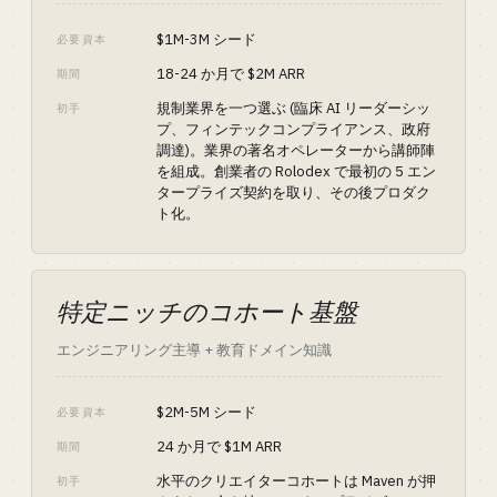
$1M-3M シード
必要資本
18-24 か月で $2M ARR
期間
規制業界を一つ選ぶ (臨床 AI リーダーシッ
初手
プ、フィンテックコンプライアンス、政府
調達)。業界の著名オペレーターから講師陣
を組成。創業者の Rolodex で最初の 5 エン
タープライズ契約を取り、その後プロダク
ト化。
特定ニッチのコホート基盤
エンジニアリング主導 + 教育ドメイン知識
$2M-5M シード
必要資本
24 か月で $1M ARR
期間
水平のクリエイターコホートは Maven が押
初手