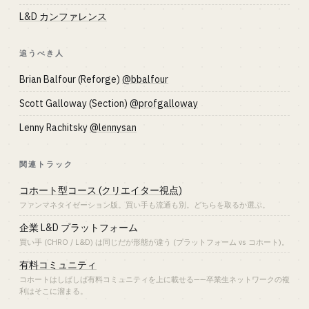
L&D カンファレンス
追うべき人
Brian Balfour (Reforge)
@bbalfour
Scott Galloway (Section)
@profgalloway
Lenny Rachitsky
@lennysan
関連トラック
コホート型コース (クリエイター視点)
ファンマネタイゼーション版。買い手も流通も別。どちらを取るか選ぶ。
企業 L&D プラットフォーム
買い手 (CHRO / L&D) は同じだが形態が違う (プラットフォーム vs コホート)。
有料コミュニティ
コホートはしばしば有料コミュニティを上に載せる——卒業生ネットワークの複
利はそこに溜まる。