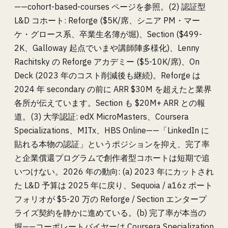
——cohort-based-courses ページを参照。(2) 認証型
L&D コホート: Reforge ($5K/席、シニア PM・マー
ケ・グロース系、卒業生名簿が堀)、Section ($499-
2K、Galloway 起点でいまや講師陣多様化)、Lenny
Rachitsky の Reforge アカデミー ($5-10K/席)、On
Deck (2023 年のコスト削減後も継続)。Reforge は
2024 年 secondary の前に ARR $30M を超えたと業界
各所が伝えています。Section も $20M+ ARR との報
道。(3) 大学認証: edX MicroMasters、Coursera
Specializations、MITx、HBS Online——「LinkedIn に
貼れる本物の認証」というポジションを抑え、完了率
と企業償還プログラムで創作者型コホートは短期で追
いつけない。2026 年の動向: (a) 2023 年にカットされ
た L&D 予算は 2025 年に戻り、Sequoia / a16z ポート
フォリオが $5-20 万の Reforge / Section エンタープ
ライズ契約を静かに進めている。(b) 完了率が本当の
堀——コーポレートバイヤーは Coursera Specialization