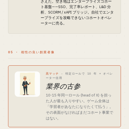
さえた。空き地はエンタープライズコホー
ト基盤——SSO、完了率レポート、L&D 分
析、SCORM / xAPI ブリッジ。自社でエンタ
ープライズを攻略できないコホートオペレ
ーターに売る。
05 · 相性の良い創業者像
高マッチ
·
特定ロールで 10 年 + オペレ
ーター信用
業界の古参
10-15 年同一ロール (head of X) を担っ
た人が最も入りやすい。ゲーム全体は
「学習者があなたになりたくて払う」。
その表面がなければまだコホート事業で
はない。