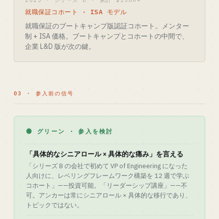
2013 · シリーズ D · 累計 $150M+
就職保証コホート · ISA モデル
就職保証のブートキャンプ版認証コホート。メンター
制 + ISA 価格。ブートキャンプとコホートの中間で、
企業 L&D 版が次の鍵。
03 · 参入前の信号
🟢 グリーン · 参入を検討
「具体的なシニアロール × 具体的な痛み」を言える
「シリーズ B の会社で初めて VP of Engineering になった
人向けに、レベリングフレームワーク構築を 12 週で学ぶ
コホート」——投資可能。「リーダーシップ講座」——不
可。アンカーは常にシニアロール × 具体的な移行であり、
トピックではない。