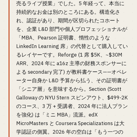
売るライブ授業」でした。5 年経って、本当に
持続的なお金は別のところにある。構造化さ
れ、認証があり、期間が区切られたコホート
を、企業 L&D 部門や個人プロフェッショナルが
「MBA、Pearson 証明書、惰性のような
LinkedIn Learning 席」の代替として購入してい
るレイヤーです。Reforge (1 席 $5K、~$30M
ARR、2024 年に a16z 主導の財務スポンサーに
よる secondary 完了) が教科書ケース——オペレ
ーター自身か L&D 予算から払う、その証明書が
「シニア層」を意味するから。Section (Scott
Galloway の NYU Stern スピンアウト、$499-2K
のコース、3 万 + 受講者、2024 年に法人プラン
を強化) は「ミニ MBA」流派。edX
MicroMasters と Coursera Specializations は大
学認証の側翼。2026 年の空白は「もう一つの