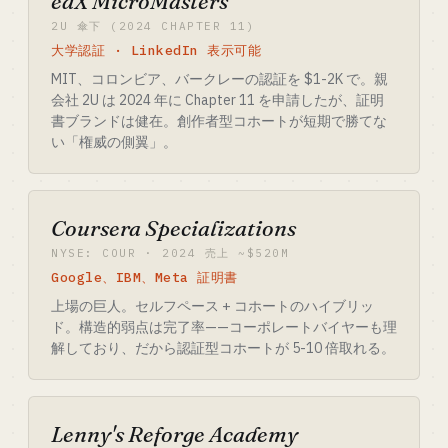
edX MicroMasters
2U 傘下 (2024 CHAPTER 11)
大学認証 · LinkedIn 表示可能
MIT、コロンビア、バークレーの認証を $1-2K で。親
会社 2U は 2024 年に Chapter 11 を申請したが、証明
書ブランドは健在。創作者型コホートが短期で勝てな
い「権威の側翼」。
Coursera Specializations
NYSE: COUR · 2024 売上 ~$520M
Google、IBM、Meta 証明書
上場の巨人。セルフペース + コホートのハイブリッ
ド。構造的弱点は完了率——コーポレートバイヤーも理
解しており、だから認証型コホートが 5-10 倍取れる。
Lenny's Reforge Academy