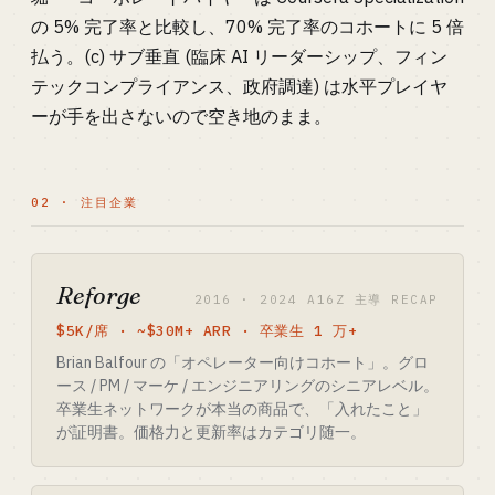
の 5% 完了率と比較し、70% 完了率のコホートに 5 倍
払う。(c) サブ垂直 (臨床 AI リーダーシップ、フィン
テックコンプライアンス、政府調達) は水平プレイヤ
ーが手を出さないので空き地のまま。
02 · 注目企業
Reforge
2016 · 2024 A16Z 主導 RECAP
$5K/席 · ~$30M+ ARR · 卒業生 1 万+
Brian Balfour の「オペレーター向けコホート」。グロ
ース / PM / マーケ / エンジニアリングのシニアレベル。
卒業生ネットワークが本当の商品で、「入れたこと」
が証明書。価格力と更新率はカテゴリ随一。