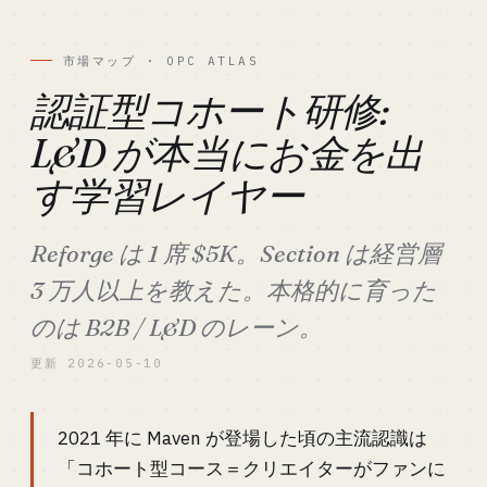
市場マップ · OPC ATLAS
認証型コホート研修:
L&D が本当にお金を出
す学習レイヤー
Reforge は 1 席 $5K。Section は経営層
3 万人以上を教えた。本格的に育った
のは B2B / L&D のレーン。
更新 2026-05-10
2021 年に Maven が登場した頃の主流認識は
「コホート型コース＝クリエイターがファンに