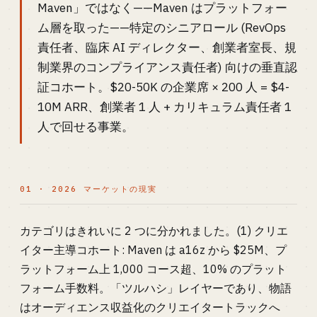
Maven」ではなく——Maven はプラットフォー
ム層を取った——特定のシニアロール (RevOps
責任者、臨床 AI ディレクター、創業者室長、規
制業界のコンプライアンス責任者) 向けの垂直認
証コホート。$20-50K の企業席 × 200 人 = $4-
10M ARR、創業者 1 人 + カリキュラム責任者 1
人で回せる事業。
01 · 2026 マーケットの現実
カテゴリはきれいに 2 つに分かれました。(1) クリエ
イター主導コホート: Maven は a16z から $25M、プ
ラットフォーム上 1,000 コース超、10% のプラット
フォーム手数料。「ツルハシ」レイヤーであり、物語
はオーディエンス収益化のクリエイタートラックへ