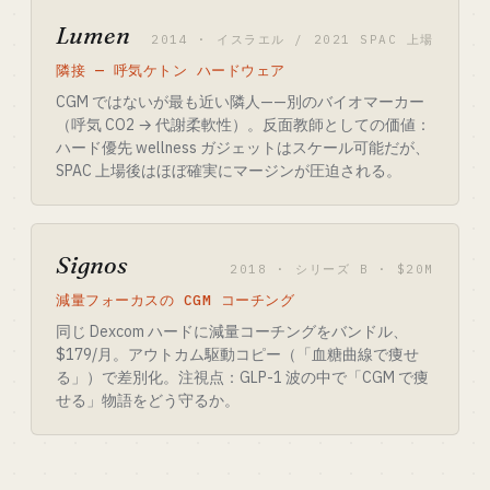
Lumen
2014 · イスラエル / 2021 SPAC 上場
隣接 — 呼気ケトン ハードウェア
CGM ではないが最も近い隣人——別のバイオマーカー
（呼気 CO2 → 代謝柔軟性）。反面教師としての価値：
ハード優先 wellness ガジェットはスケール可能だが、
SPAC 上場後はほぼ確実にマージンが圧迫される。
Signos
2018 · シリーズ B · $20M
減量フォーカスの CGM コーチング
同じ Dexcom ハードに減量コーチングをバンドル、
$179/月。アウトカム駆動コピー（「血糖曲線で痩せ
る」）で差別化。注視点：GLP-1 波の中で「CGM で痩
せる」物語をどう守るか。