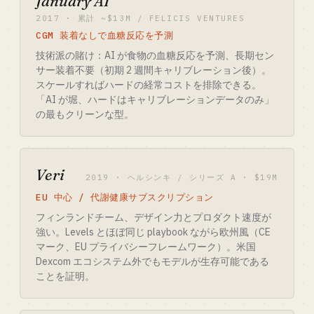
January AI
2017 · 累計 ~$13M / FELICIS VENTURES
CGM 装着なしで血糖反応を予測
技術派の賭け：AI が食物の血糖反応を予測、長期セン
サー装着不要（初期 2 週間キャリブレーション後）。
スケールすればハードの経常コストを排除できる。
「AI が堀、ハードはキャリブレーションデータのみ」
の最もクリーンな型。
Veri
2019 · ヘルシンキ / シリーズ A · $19M
EU 中心 / 代謝健康サブスクリプション
フィンランドチーム、デザイン力とプロダクト速度が
強い。Levels とほぼ同じ playbook ながら欧州風（CE
マーク、EU プライバシーフレームワーク）。米国
Dexcom エコシステム外でもモデルが生存可能である
ことを証明。