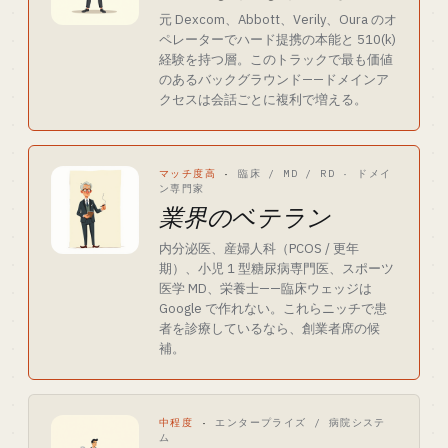
元 Dexcom、Abbott、Verily、Oura のオ
ペレーターでハード提携の本能と 510(k)
経験を持つ層。このトラックで最も価値
のあるバックグラウンド——ドメインア
クセスは会話ごとに複利で増える。
マッチ度高
·
臨床 / MD / RD · ドメイ
ン専門家
業界のベテラン
内分泌医、産婦人科（PCOS / 更年
期）、小児 1 型糖尿病専門医、スポーツ
医学 MD、栄養士——臨床ウェッジは
Google で作れない。これらニッチで患
者を診療しているなら、創業者席の候
補。
中程度
·
エンタープライズ / 病院システ
ム