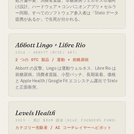
処方箋不要、消費者直販、非糖尿病ウェルネス市場向
け設計。ハードウェア + コンパニオンアプリ + セルラ
ー同期。すべてのソフトウェア参入者は「Stelo データ
提携があるか」で生死が分かれる。
Abbott Lingo + Libre Rio
2024 · ABBOTT（NYSE: ABT）
2 つの OTC 製品 / 運動 + 前糖尿病
Abbott の反撃。Lingo は運動ウェルネス、Libre Rio は
前糖尿病。消費者直販、小型パッチ、長期装着。価格
と Apple Health / Google Fit エコシステム露出で Stelo
と正面衝突。
Levels Health
2019 · 累計 $80M 調達（A16Z、FOUNDERS FUND）
カテゴリー先駆者 / AI コーチレイヤーへピボット