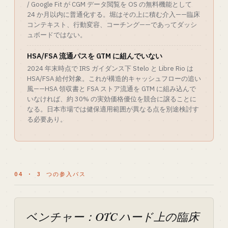
/ Google Fit が CGM データ閲覧を OS の無料機能として
24 か月以内に普通化する。堀はその上に積む介入——臨床
コンテキスト、行動変容、コーチング——であってダッシ
ュボードではない。
HSA/FSA 流通パスを GTM に組んでいない
2024 年末時点で IRS ガイダンス下 Stelo と Libre Rio は
HSA/FSA 給付対象。これが構造的キャッシュフローの追い
風——HSA 領収書と FSA ストア流通を GTM に組み込んで
いなければ、約 30% の実効価格優位を競合に譲ることに
なる。日本市場では健保適用範囲が異なる点を別途検討す
る必要あり。
04 · 3 つの参入パス
ベンチャー：OTC ハード上の臨床