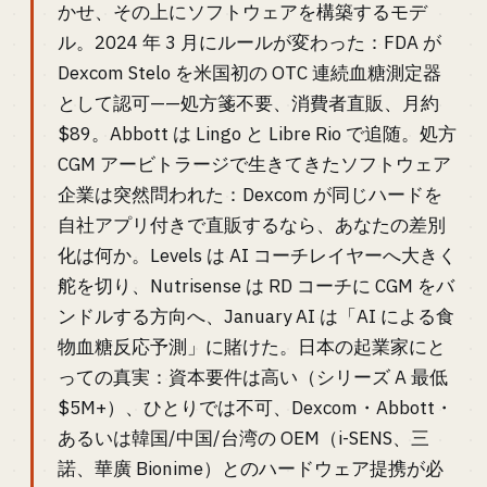
かせ、その上にソフトウェアを構築するモデ
ル。2024 年 3 月にルールが変わった：FDA が
Dexcom Stelo を米国初の OTC 連続血糖測定器
として認可——処方箋不要、消費者直販、月約
$89。Abbott は Lingo と Libre Rio で追随。処方
CGM アービトラージで生きてきたソフトウェア
企業は突然問われた：Dexcom が同じハードを
自社アプリ付きで直販するなら、あなたの差別
化は何か。Levels は AI コーチレイヤーへ大きく
舵を切り、Nutrisense は RD コーチに CGM をバ
ンドルする方向へ、January AI は「AI による食
物血糖反応予測」に賭けた。日本の起業家にと
っての真実：資本要件は高い（シリーズ A 最低
$5M+）、ひとりでは不可、Dexcom・Abbott・
あるいは韓国/中国/台湾の OEM（i-SENS、三
諾、華廣 Bionime）とのハードウェア提携が必