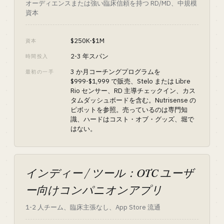
オーディエンスまたは強い臨床信頼を持つ RD/MD、中規模
資本
$250K-$1M
資本
2-3 年スパン
時間投入
3 か月コーチングプログラムを
最初の一手
$999-$1,999 で販売、Stelo または Libre
Rio センサー、RD 主導チェックイン、カス
タムダッシュボードを含む。Nutrisense の
ピボットを参照。売っているのは専門知
識、ハードはコスト・オブ・グッズ、堀で
はない。
インディー / ツール：OTC ユーザ
ー向けコンパニオンアプリ
1-2 人チーム、臨床主張なし、App Store 流通