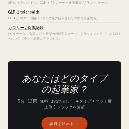
最強の自然バンドル。CGM + RD コーチ = 市場最高 ARPU パッケージ。
GLP-1 telehealth
CGM は GLP-1 同梱バンドルで処方組み合わせの中で最速成長。
カロリー / 食事記録
CGM データ + 食事ログ = 最深の行動変容ループ；トラッキングアプリは CGM
への上位プランへ頻繁にアップセル。
あなたはどのタイプ
の起業家？
5 分 · 12 問 · 無料 · あなたのアーキタイプ + マッチ度
上位 3 トラックを診断
診断を始める →