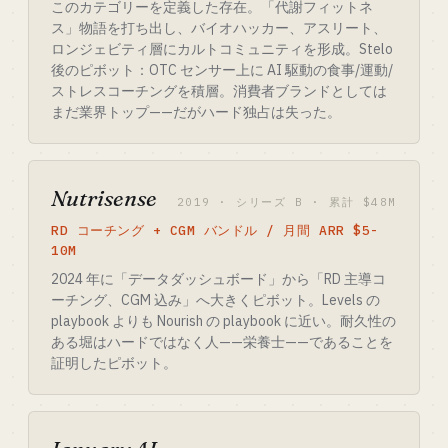
このカテゴリーを定義した存在。「代謝フィットネ
ス」物語を打ち出し、バイオハッカー、アスリート、
ロンジェビティ層にカルトコミュニティを形成。Stelo
後のピボット：OTC センサー上に AI 駆動の食事/運動/
ストレスコーチングを積層。消費者ブランドとしては
まだ業界トップ——だがハード独占は失った。
Nutrisense
2019 · シリーズ B · 累計 $48M
RD コーチング + CGM バンドル / 月間 ARR $5-
10M
2024 年に「データダッシュボード」から「RD 主導コ
ーチング、CGM 込み」へ大きくピボット。Levels の
playbook よりも Nourish の playbook に近い。耐久性の
ある堀はハードではなく人——栄養士——であることを
証明したピボット。