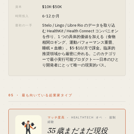
$10K-$50K
資本
6-12 か月
時間投入
Stelo / Lingo / Libre Rio のデータを取り込
最初の一手
む HealthKit / Health Connect コンパニオン
を作り、1 つの具体的価値を加える（食物
相関ロギング、運動パフォーマンス重畳、
睡眠 × 血糖）。$5-$10/月で課金。臨床的
推奨領域から厳密に外れる。このカテゴリ
ーで最小実行可能プロダクト——日本のひと
り開発者にとって唯一の現実的パス。
05 · 最も向いている起業家タイプ
マッチ度高
·
HEALTHTECH オペ · 規制
経験
35 歳まだまだ現役