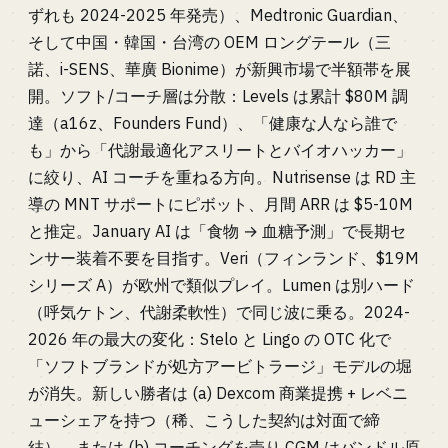
ずれも 2024-2025 年発売）、Medtronic Guardian、
そして中国・韓国・台湾の OEM ロングテール（三
諾、i-SENS、華廣 Bionime）が新興市場で半額帯を展
開。ソフト/コーチ層は分散：Levels は累計 $80M 調
達（a16z、Founders Fund）、「健康な人なら誰で
も」から「代謝最適化アスリートとバイオハッカー」
に絞り、AI コーチを重ねる方向。Nutrisense は RD 主
導の MNT サポートにピボット、月間 ARR は $5-10M
と推定。January AI は「食物 → 血糖予測」で長期セ
ンサー装着不要を目指す。Veri（フィンランド、$19M
シリーズ A）が欧州で類似プレイ。Lumen は別ハード
（呼気ケトン、代謝柔軟性）で同じ波に乗る。2024-
2026 年の最大の変化：Stelo と Lingo の OTC 化で
「ソフトブランドが処方アービトラージ」モデルの堀
が消失。新しい勝者は (a) Dexcom 商業提携 + レベニ
ューシェアを持つ（稀、こうした契約は対面で締
結）、または (b) コーチングを売り CGM はバンドル原