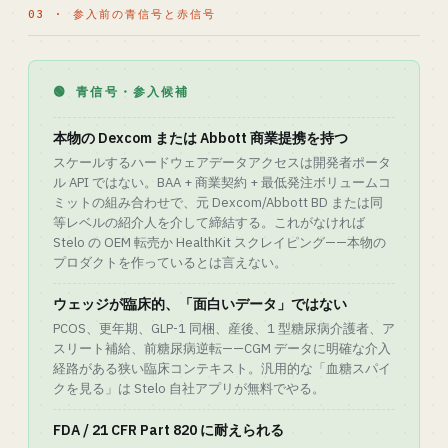
03 · 参入前の青信号と赤信号
🟢 青信号・参入候補
本物の Dexcom または Abbott 商業提携を持つ
スケールするハードウェアデータアクセスは開発者ポータ
ル API ではない。BAA + 商業契約 + 最低発注ボリュームコ
ミットの組み合わせで、元 Dexcom/Abbott BD または同
等レベルの紹介人を介して締結する。これがなければ
Stelo の OEM 転売か HealthKit スクレイピング——本物の
プロダクトを作っているとは言えない。
ウェッジが臨床的、「面白いデータ」ではない
PCOS、更年期、GLP-1 同梱、産後、1 型糖尿病介護者、ア
スリート補給、前糖尿病逆転——CGM データに明確な介入
経路がある狭い臨床コンテキスト。汎用的な「血糖スパイ
クを見る」は Stelo 自社アプリが無料でやる。
FDA / 21 CFR Part 820 に耐えられる