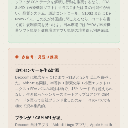
ソフトが CGM データを解釈し行動を推奨するなら、FDA
SaMD（医療機器ソフト）クラス I または II の可能性が高
い。品質システム、設計コントロール、510(k) または De
Novo パス。この文が外国語に聞こえるなら、コードを書
く前に規制顧問を見つけよ。日本市場では PMDA / 医療機
器ソフト規制と健康増進アプリ規制の境界線も別途確認。
🔴 赤信号・見送り推奨
自社センサーを作る計画
Dexcom は概念から OTC まで ~$1B と 25 年以上を費やし
た。Abbott も同様。半導体 + 酵素化学 + 小型エレクトロ
ニクス + FDA パスの堀は本物で、$5M シードでは超えられ
ない。生き残ったセンサースタートアップはアジア OEM
ハードを買って自社ブランド化したのみ——そのパスでも
極めて資本集約的。
プランが「CGM API が堀」
Dexcom 自社アプリ、Abbott Lingo アプリ、Apple Health