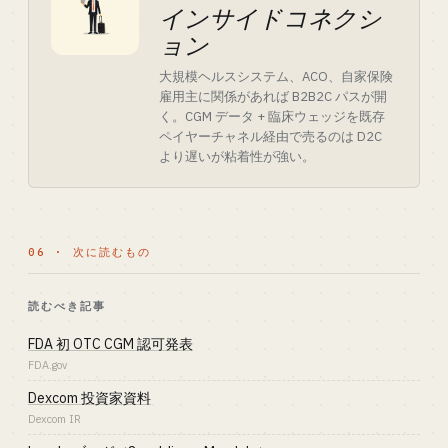
インサイドコネクシ
ョン
大規模ヘルスシステム、ACO、自家保険
雇用主に関係があれば B2B2C パスが開
く。CGM データ + 臨床ウェッジを既存
ペイヤーチャネル経由で売るのは D2C
より遅いが粘着性が強い。
06 · 次に読むもの
読むべき記事
FDA 初 OTC CGM 認可発表
FDA.gov
Dexcom 投資家資料
Dexcom IR