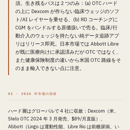
須。生き残るパスは 2 つのみ：(a) OTC ハード
の上に Dexcom が作らない臨床ウェッジのソフ
ト/AI レイヤーを乗せる、(b) RD コーチングに
CGM をバンドルする原価扱いで売る。臨床/行
動介入のウェッジを持たない純データ追跡アプ
リはリリース即死。日本市場では Abbott Libre
が既に医療向けに承認済みだが OTC ではなく、
また健康保険制度の違いから米国 OTC 路線をそ
のまま輸入できない点に注意。
01 · 2026 年市場の現状
ハード層はグローバルで 4 社に収斂：Dexcom（米、
Stelo OTC 2024 年 3 月発売、$89/月直販）、
Abbott（Lingo は運動性能、Libre Rio は前糖尿病、い