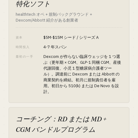
特化ソフト
healthtech オペ + 規制バックグラウンド +
Dexcom/Abbott 紹介がある創業者
$5M-$15M シード / シリーズ A
資本
4-7 年スパン
時間投入
Dexcom が作らない臨床ウェッジを 1 つ選
最初の一手
ぶ（更年期 × CGM、GLP-1 同梱 CGM、産後
代謝回復、小児 1 型糖尿病介護者ツー
ル）。調達前に Dexcom または Abbott の
商業契約を締結。初月に規制責任者を雇
用。初日から 510(k) または De Novo を設
計。
コーチング：RD または MD +
CGM バンドルプログラム