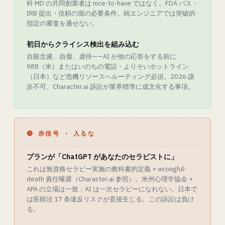
科 MD の共同創業者は nice-to-have ではなく、FDA パス・
IRB 提出・信頼の堀の必要条件。純エンジニアでは突破的
指定の審査を通せない。
初日からクライシス検出を組み込む
自殺念慮、自傷、虐待——AI が他の応答をする前に
988（米）またはいのちの電話・よりそいホットライン
（日本）など危機リソースへルーティング必須。2026 譲
歩不可、Character.ai 訴訟が業界標準に成文化する事項。
🔴 赤信号 · 入るな
プランが「ChatGPT があなたのセラピストに」
これは無資格セラピー実施の教科書的定義 + wrongful-
death 責任曝露（Character.ai 参照）。米州心理学協会 +
APA の立場は一致：AI は一次セラピーになれない。日本で
は医師法 17 条違反リスクが直接生じる。この訴訟は負け
る。