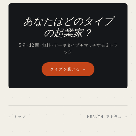
あなたはどのタイプ
の起業家？
5 分 · 12 問 · 無料 · アーキタイプ + マッチする 3 トラ
ック
クイズを受ける →
← トップ
HEALTH アトラス →