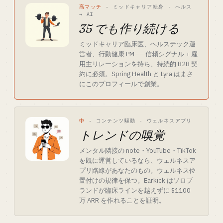
高マッチ
·
ミッドキャリア転身 · ヘルス
→ AI
35 でも作り続ける
ミッドキャリア臨床医、ヘルステック運
営者、行動健康 PM——信頼シグナル + 雇
用主リレーションを持ち、持続的 B2B 契
約に必須。Spring Health と Lyra はまさ
にこのプロフィールで創業。
中
·
コンテンツ駆動 · ウェルネスアプリ
トレンドの嗅覚
メンタル隣接の note・YouTube・TikTok
を既に運営しているなら、ウェルネスア
プリ路線があなたのもの。ウェルネス位
置付けの規律を保つ。Earkick はソロブ
ランドが臨床ラインを越えずに $1100
万 ARR を作れることを証明。