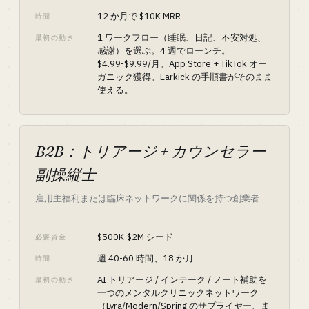
12 か月で $10K MRR
時間
1 ワークフロー（睡眠、日記、不安対処、
最初の動き
感謝）を選ぶ。4 週でローンチ。
$4.99-$9.99/月。App Store + TikTok オー
ガニック獲得。Earkick の手順書がそのまま
使える。
B2B：トリアージ + カウンセラー
副操縦士
雇用主福利または臨床ネットワークに関係を持つ創業者
$500K-$2M シード
必要資金
週 40-60 時間、18 か月
時間
AI トリアージ / インテーク / ノート補助を
最初の動き
一つのメンタルクリニックネットワーク
（Lyra/Modern/Spring のサプライヤー、ま