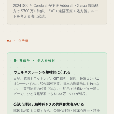
2024 DOJ と Cerebral が不正 Adderall・Xanax 遠隔処
方で $700 万+ 和解。「AI + 遠隔医療 + 処方箋」ルー
トを考える者は必読。
03 · 信号機
🟢 青信号 · 参入を検討
ウェルネスレーンを規律的に守れる
日記、感情トラッキング、CBT 練習、瞑想、睡眠コンパニ
オン——いずれも FDA 認可不要、日本の医師法にも触れな
い。「専門治療の代替ではない」明示 + 法務レビュー済コ
ピーで、ひとり起業家でも $100 万+ ARR が射程。
公認心理師 / 精神科 MD の共同創業者がいる
臨床 SaMD を目指すなら、公認心理師・臨床心理士・精神