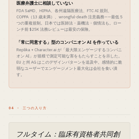
医療弁護士に相談していない
FDA SaMD、HIPAA、各州遠隔医療法、FTC AI 規則、
COPPA（13 歳未満）、wrongful-death 注意義務——最低 5
つの重複規制。日本では医師法・薬機法・個情法も。ロー
ンチ前 $25K 法務レビューは最安の保険。
「常に同意する」型のコンパニオン AI を作っている
Replika + Character.ai が「最大限エンゲージするコンパニ
オン AI」が規模で測定可能な害をもたらすことを示した。
EU と州 AG はこのデザインパターンを追及中。感情的に脆
弱なユーザーでエンゲージメント最大化は会社を食い潰
す。
04 · 三つの入り方
フルタイム：臨床有資格者共同創