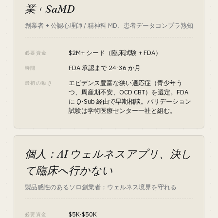
業 + SaMD
創業者 + 公認心理師 / 精神科 MD、患者データコンプラ熟知
$2M+ シード（臨床試験 + FDA）
必要資金
FDA 承認まで 24-36 か月
時間
エビデンス豊富な狭い適応症（青少年う
最初の動き
つ、周産期不安、OCD CBT）を選定。FDA
に Q-Sub 経由で早期相談。バリデーション
試験は学術医療センター一社と組む。
個人：AI ウェルネスアプリ、決し
て臨床へ行かない
製品感性のあるソロ創業者；ウェルネス境界を守れる
$5K-$50K
必要資金