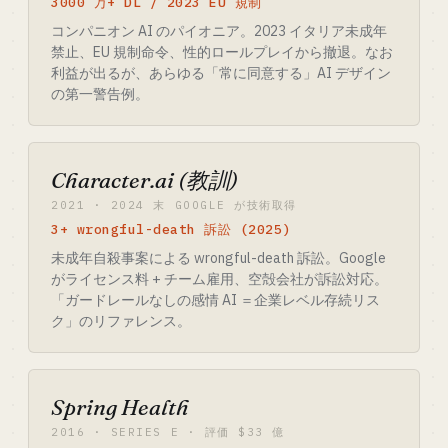
3000 万+ DL / 2023 EU 規制
コンパニオン AI のパイオニア。2023 イタリア未成年
禁止、EU 規制命令、性的ロールプレイから撤退。なお
利益が出るが、あらゆる「常に同意する」AI デザイン
の第一警告例。
Character.ai (教訓)
2021 · 2024 末 GOOGLE が技術取得
3+ wrongful-death 訴訟 (2025)
未成年自殺事案による wrongful-death 訴訟。Google
がライセンス料 + チーム雇用、空殻会社が訴訟対応。
「ガードレールなしの感情 AI ＝企業レベル存続リス
ク」のリファレンス。
Spring Health
2016 · SERIES E · 評価 $33 億