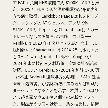
主 EAP + 英国 NHS 展開で約 $100M+ ARR と推
定、2022 年 FDA 突破的医療機器指定を青少年
うつ病で取得。Earkick の Panda は iOS トップ
グロッシングの AI ウェルネスアプリで約
$11M+ ARR。Replika と Character.ai は「ガー
ドレールなしの感情 AI の末路」の典型——
Replika は 2023 年イタリアで未成年禁止、EU
規制命令；Character.ai は 2024-25 に少なくと
も 3 件の wrongful-death 訴訟、Google が
2024 年末に技術 + 人材取得、空殻会社が訴訟
対応。DOJ と Cerebral の 2024 年和解 $700 万
+ は不正 Adderall 遠隔処方の処理、「AI + 遠隔
医療 + 処方箋」が臨床領域に踏み込めば即執行
ターゲットになることを示す。本質：これはひ
とり起業家がウェルネス側でのみ勝つトラッ
ク。製品がうつ病を診断し、薬を推奨し、臨床