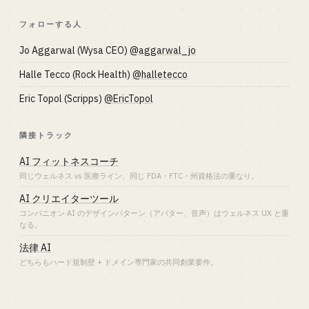
フォローする人
Jo Aggarwal (Wysa CEO)
@aggarwal_jo
Halle Tecco (Rock Health)
@halletecco
Eric Topol (Scripps)
@EricTopol
隣接トラック
AI フィットネスコーチ
同じウェルネス vs 医療ライン、同じ FDA・FTC・州資格法の重なり。
AI クリエイターツール
コンパニオン AI のデザインパターン（アバター、音声）はウェルネス UX と重
なる。
法律 AI
どちらもハード規制壁 + ドメイン専門家の共同創業要件。