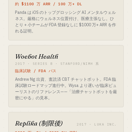
約 $1100 万 ARR / 100 万+ DL
Panda は iOS のトップグロッシング AI メンタルウェル
ネス。厳格にウェルネス位置付け、医療主張なし。ひ
とり + 小チームが FDA 登録なしに $1000 万+ ARR を作
れる証明。
Woebot Health
2017 · SERIES B · STANFORD/NIMH 系
臨床試験 / FDA パス
Andrew Ng 出資、査読済 CBT チャットボット。FDA 臨
床試験ロードマップ進行中。Wysa より遅いが臨床ピュ
ーリストのリファレンス——「治療チャットボットを厳
密にやる」の見本。
Replika (制限後)
2017 · LUKA INC.