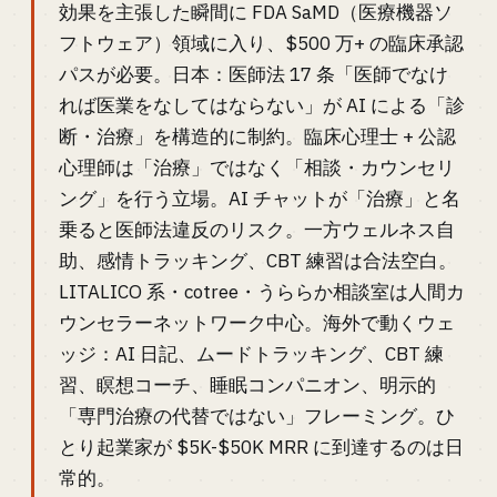
効果を主張した瞬間に FDA SaMD（医療機器ソ
フトウェア）領域に入り、$500 万+ の臨床承認
パスが必要。日本：医師法 17 条「医師でなけ
れば医業をなしてはならない」が AI による「診
断・治療」を構造的に制約。臨床心理士 + 公認
心理師は「治療」ではなく「相談・カウンセリ
ング」を行う立場。AI チャットが「治療」と名
乗ると医師法違反のリスク。一方ウェルネス自
助、感情トラッキング、CBT 練習は合法空白。
LITALICO 系・cotree・うららか相談室は人間カ
ウンセラーネットワーク中心。海外で動くウェ
ッジ：AI 日記、ムードトラッキング、CBT 練
習、瞑想コーチ、睡眠コンパニオン、明示的
「専門治療の代替ではない」フレーミング。ひ
とり起業家が $5K-$50K MRR に到達するのは日
常的。