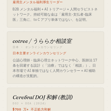
雇用主メンタル福利厚生リーダー
B2B メンタル福利 + AI トリアージ + 人間セラピストネ
ットワーク。持続可能な金は「雇用主-支払者-臨床
医」三角に、to C アプリ単体ではない、を証明。
cotree / うららか相談室
日本 · オンラインカウンセリング
日本主要オンラインカウンセリング
公認心理師・臨床心理士ネットワーク中心、医師法 17
条を回避する設計（「治療」ではなく「相談」）。日
本市場で AI 単独ではなく人間カウンセラー + AI 補助
の構造が支配的。
Cerebral DOJ 和解 (教訓)
DOJ + DEA (2024)
$700 万+ 不正処方和解