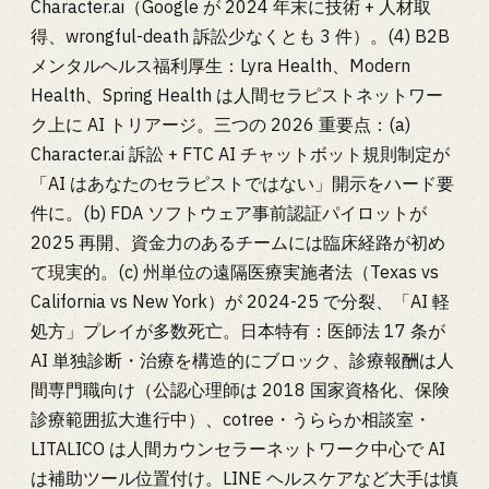
Character.ai（Google が 2024 年末に技術 + 人材取
得、wrongful-death 訴訟少なくとも 3 件）。(4) B2B
メンタルヘルス福利厚生：Lyra Health、Modern
Health、Spring Health は人間セラピストネットワー
ク上に AI トリアージ。三つの 2026 重要点：(a)
Character.ai 訴訟 + FTC AI チャットボット規則制定が
「AI はあなたのセラピストではない」開示をハード要
件に。(b) FDA ソフトウェア事前認証パイロットが
2025 再開、資金力のあるチームには臨床経路が初め
て現実的。(c) 州単位の遠隔医療実施者法（Texas vs
California vs New York）が 2024-25 で分裂、「AI 軽
処方」プレイが多数死亡。日本特有：医師法 17 条が
AI 単独診断・治療を構造的にブロック、診療報酬は人
間専門職向け（公認心理師は 2018 国家資格化、保険
診療範囲拡大進行中）、cotree・うららか相談室・
LITALICO は人間カウンセラーネットワーク中心で AI
は補助ツール位置付け。LINE ヘルスケアなど大手は慎