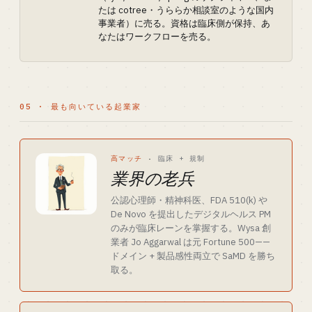
たは cotree・うららか相談室のような国内
事業者）に売る。資格は臨床側が保持、あ
なたはワークフローを売る。
05 · 最も向いている起業家
高マッチ
·
臨床 + 規制
業界の老兵
公認心理師・精神科医、FDA 510(k) や
De Novo を提出したデジタルヘルス PM
のみが臨床レーンを掌握する。Wysa 創
業者 Jo Aggarwal は元 Fortune 500——
ドメイン + 製品感性両立で SaMD を勝ち
取る。