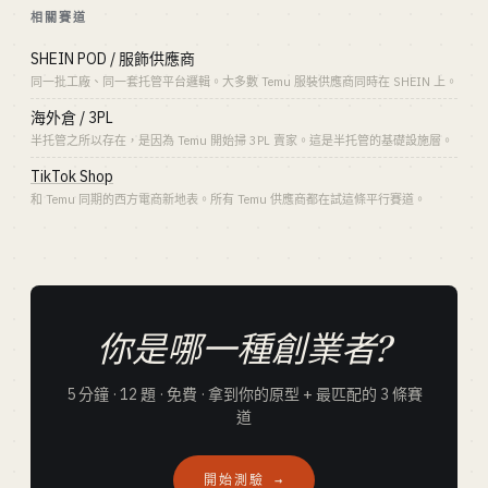
相關賽道
SHEIN POD / 服飾供應商
同一批工廠、同一套托管平台邏輯。大多數 Temu 服裝供應商同時在 SHEIN 上。
海外倉 / 3PL
半托管之所以存在，是因為 Temu 開始掃 3PL 賣家。這是半托管的基礎設施層。
TikTok Shop
和 Temu 同期的西方電商新地表。所有 Temu 供應商都在試這條平行賽道。
你是哪一種創業者?
5 分鐘 · 12 題 · 免費 · 拿到你的原型 + 最匹配的 3 條賽
道
開始測驗 →