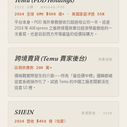
Temu (PDD Holdings)
2022 上線 · NASDAQ:PDD
2024 全球 GMV $500 億+ · 美國家庭滲透 55%
平台本身。PDD 海外業務營收已超過母公司一半。這是
2014 年 AliExpress 之後跨境電商單位經濟學最徹底的一
次重寫，也是目前西方市場最猛的低價採購方。
跨境賣貨 (Temu 賣家後台)
供應商側
註冊供應商 200 萬+
價格戰實際發生的介面——所有「最低價中標」邏輯都被
這套系統操作化了。試過 Temu 的中國工廠老闆都活在
這套 UI 裡。
SHEIN
直接鄰居 · 2008
2024 營收 $450 億（估算）