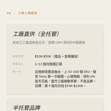
04 · 三條入場路徑
工廠直供（全托管）
有自己工廠或貿易公司、習慣 OEM 淨利的中國賣家
$10K-$50K（樣品 + 首單鋪貨）
啟動資金
6-12 個月跑穩訂單
時間投入
註冊跨境賣貨後台，上 50-200 個 SKU，接
第一步
受 Temu 第一次報價。心理預期：淨利 6%
是天花板，當作工廠稼動率算，不是品牌。
目標：第 9 個月月結 $30K-$100K。
半托管品牌