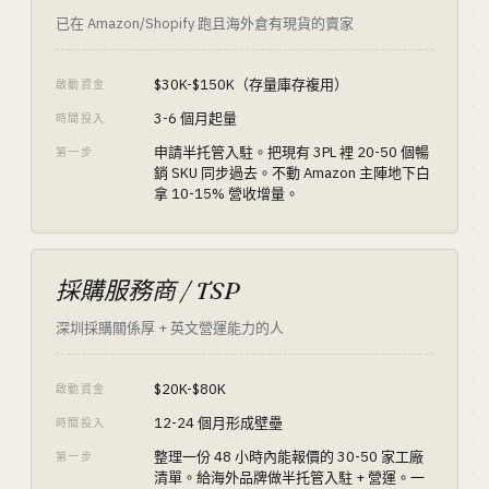
已在 Amazon/Shopify 跑且海外倉有現貨的賣家
$30K-$150K（存量庫存複用）
啟動資金
3-6 個月起量
時間投入
申請半托管入駐。把現有 3PL 裡 20-50 個暢
第一步
銷 SKU 同步過去。不動 Amazon 主陣地下白
拿 10-15% 營收增量。
採購服務商 / TSP
深圳採購關係厚 + 英文營運能力的人
$20K-$80K
啟動資金
12-24 個月形成壁壘
時間投入
整理一份 48 小時內能報價的 30-50 家工廠
第一步
清單。給海外品牌做半托管入駐 + 營運。一