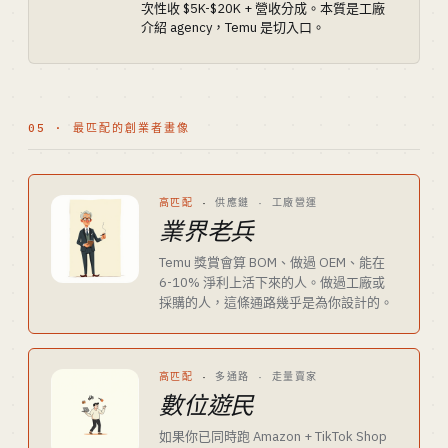
次性收 $5K-$20K + 營收分成。本質是工廠
介紹 agency，Temu 是切入口。
05 · 最匹配的創業者畫像
高匹配
·
供應鏈 · 工廠營運
業界老兵
Temu 獎賞會算 BOM、做過 OEM、能在
6-10% 淨利上活下來的人。做過工廠或
採購的人，這條通路幾乎是為你設計的。
高匹配
·
多通路 · 走量賣家
數位遊民
如果你已同時跑 Amazon + TikTok Shop