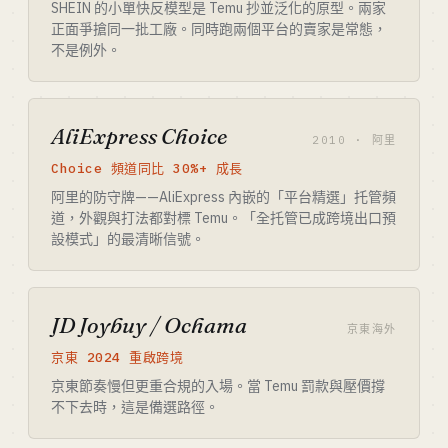
SHEIN 的小單快反模型是 Temu 抄並泛化的原型。兩家
正面爭搶同一批工廠。同時跑兩個平台的賣家是常態，
不是例外。
AliExpress Choice
2010 · 阿里
Choice 頻道同比 30%+ 成長
阿里的防守牌——AliExpress 內嵌的「平台精選」托管頻
道，外觀與打法都對標 Temu。「全托管已成跨境出口預
設模式」的最清晰信號。
JD Joybuy / Ochama
京東海外
京東 2024 重啟跨境
京東節奏慢但更重合規的入場。當 Temu 罰款與壓價撐
不下去時，這是備選路徑。