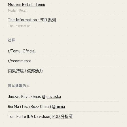
Modern Retail · Temu
Modern Retail
The Information · PDD 系列
The Information
社群
r/Temu_Official
r/ecommerce
雨果跨境 / 億邦動力
可以追蹤的人
Juozas Kaziukėnas
@juozaska
Rui Ma (Tech Buzz China)
@ruima
Tom Forte (DA Davidson)
PDD 分析師