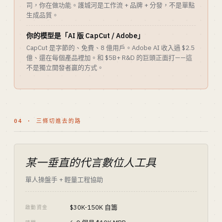
司，你在做功能。護城河是工作流 + 品牌 + 分發，不是單點
生成品質。
你的模型是「AI 版 CapCut / Adobe」
CapCut 是字節的、免費、8 億用戶。Adobe AI 收入過 $2.5
億、還在每個產品裡加。和 $5B+ R&D 的巨頭正面打——這
不是獨立開發者贏的方式。
04 · 三條切進去的路
某一垂直的代言數位人工具
單人操盤手 + 輕量工程協助
$30K-150K 自籌
啟動資金