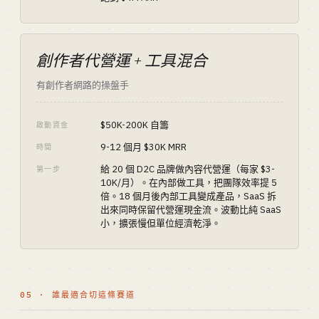
創作者代營運 + 工具混合
有創作者網路的操盤手
$50K-200K 自籌
啟動資金
9-12 個月 $30K MRR
時間
給 20 個 D2C 品牌做內容代營運（每家 $3-
第一步
10K/月）。在內部做工具，把團隊效率提 5
倍。18 個月後內部工具變成產品，SaaS 拆
出來同時保留代營運現金流。波動比純 SaaS
小，擴張慢但單位經濟乾淨。
05 · 誰最適合切這條賽道