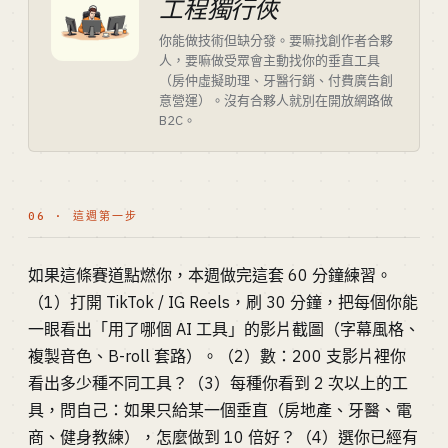
工程獨行俠
你能做技術但缺分發。要嘛找創作者合夥
人，要嘛做受眾會主動找你的垂直工具
（房仲虛擬助理、牙醫行銷、付費廣告創
意營運）。沒有合夥人就別在開放網路做
B2C。
06 · 這週第一步
如果這條賽道點燃你，本週做完這套 60 分鐘練習。
（1）打開 TikTok / IG Reels，刷 30 分鐘，把每個你能
一眼看出「用了哪個 AI 工具」的影片截圖（字幕風格、
複製音色、B-roll 套路）。（2）數：200 支影片裡你
看出多少種不同工具？（3）每種你看到 2 次以上的工
具，問自己：如果只給某一個垂直（房地產、牙醫、電
商、健身教練），怎麼做到 10 倍好？（4）選你已經有