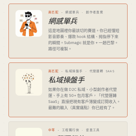
高匹配
·
網感單兵 · 創作者直覺
網感單兵
這是地圖裡你最該切的賽道。你已經懂短
影音節奏、爆款 hook 結構、拇指停下來
的瞬間。Submagic 就是你 + 一趟巴黎。
路徑可複製。
高匹配
·
私域操盤手 · 代營運轉 SAAS
私域操盤手
如果你在做 D2C 私域、小型創作者代營
運、手上有 50+ 包月客戶，「代營運轉
SaaS」直接把現有客戶簿變成訂閱收入。
最難的輸入（真實痛點）你已經有了。
中等
·
工程獨行俠 · 垂直工具