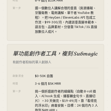
6-9 個月 $10K MRR
時間
選一個數位人講解合理的垂直（房源播報、
第一步
牙醫衛教、電商講解、單干者 YouTube 教
程）。把 HeyGen / ElevenLabs API 包成工
作流，$99-300/月，內建該垂直腳本範本、
語言包、品牌素材。分發靠 TikTok / IG 直接
放數位人成片。
單功能創作者工具，複刻 Submagic
有創作者粉絲的單人創辦人
$0-50K 自籌
啟動資金
3-6 個月 $5K MRR
時間
挑一個折磨創作者的細痛點（自動 B-roll 插
第一步
入、AI hook 生成、播客轉金句卡、直播切
片）。30 天做完。$19-49/月。靠「看得見
的浮水印」病毒安裝。目標：24 個月內 3 人
跑到 $4M ARR。