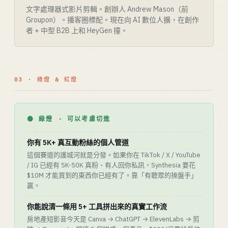
文字處理器式影片剪輯。創辦人 Andrew Mason（前
Groupon）。播客圈標配。現在向 AI 數位人擴，在創作
者 + 中型 B2B 上和 HeyGen 撞。
03 · 綠燈 & 紅燈
🟢 綠燈 · 可以考慮切進
你有 5K+ 真互動粉絲的個人管道
這個賽道的護城河就是分發。如果你在 TikTok / X / YouTube
/ IG 已經有 5K-50K 真粉、有人回你私訊，Synthesia 要花
$10M 才能買到的東西你已經有了。靠「有聽眾的操盤手」
贏。
你能說清一條用 5+ 工具拼出來的真實工作流
房地產短影音今天是 Canva → ChatGPT → ElevenLabs → 剪