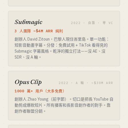
Submagic
2022 · 自籌 · 零 VC
3 人團隊 ~$4M ARR 純利
創辦人 David Zitoun，巴黎人現住峇里島。單一功能：
短影音動畫字幕。分發：免費試用 + TikTok 看得見的
Submagic 字幕風格。乾淨的獨立打法——沒 AE、沒
SDR、沒 A 輪。
Opus Clip
2022 · A 輪 · ~$30M ARR
1000 萬+ 用戶（大多免費）
創辦人 Zhao Young（前字節）。切口是把長 YouTube 自
動剪成爆款短片。所有播客和長影音創作者的對手。靠
創作者聯盟分銷。