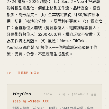
7×24 講解。2026 趨勢：（a）Sora 2 + Veo 4 把底層
影片模型商品化，價值上移到工作流、品牌安全、語音
複製、嘴形品質。（b）企業端定價從「$30/座位無限
用」切到「按渲染分鐘」，反而利好專家。（c）獨立窄
口：垂直數位人套裝（房源數位人、電商講解數位人、
牙醫衛教數位人）$200-500/月，橫向玩家不會做，因
為工作流太具體。（d）風險：Meta、TikTok、
YouTube 都自帶 AI 數位人——你的護城河必須是工作
流、品牌、分發，不是底層生成品質。
02 · 值得關注的公司
HeyGen
2020 · A 輪 · $500M-1B 估值
2025 底 ~$100M ARR
創辦人徐卓（前 Snap 工程師）。SMB 友善定價，多語