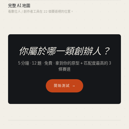
完整 AI 地圖
看數位人 / 創作者工具在 22 個賽道裡的位置。
你屬於哪一類創辦人？
5 分鐘 · 12 題 · 免費 · 拿到你的原型 + 匹配度最高的 3
條賽道
開始測試 →