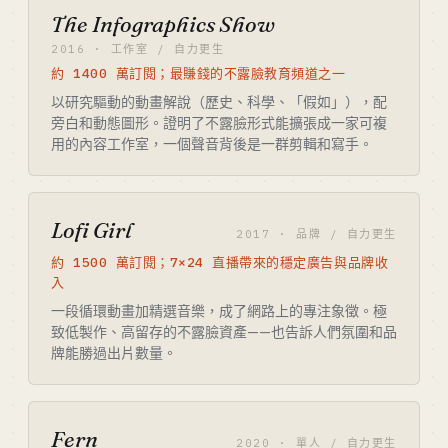
The Infographics Show
2016 · 工作室 / 自力更生
約 1400 萬訂閱；最賺錢的不露臉教育頻道之一
以研究驅動的動畫解說（歷史、科學、「假如」），配
旁白和動態圖形。證明了不露臉形式能擴張成一家可複
用的內容工作室，一個聲音背後是一群剪輯和寫手。
Lofi Girl
2017 · 品牌 / 自力更生
約 1500 萬訂閱；7×24 直播帶來的穩定廣告與品牌收
入
一段循環動畫加精選音樂，成了網路上的專注象徵。極
致低製作、高留存的不露臉資產——也告訴人們氛圍和品
牌能勝過出片數量。
Fern
2020 · 單人 / 自力更生