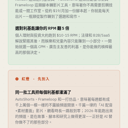
Frameloop 這類腳本轉影片工具，意味著你不再需要剪輯技
能或一間工作室。從約 $19/月加一份腳本起，你就能每天
出片——瓶頸從製作轉到了選題和寫作。
選對利基能讓你的 RPM 翻 5 倍
個人理財與投資大約跑到 $10-15 RPM；法律和 B2B/SaaS
解說緊隨其後，而娛樂和兒童內容只能賺到一小部分。一開
始就選一個高 CPM、廣告主友善的利基，是你能做的槓桿最
高的那個決定。
🔴 紅燈 · 先別入
同一批工具把每個利基都灌滿了
AutoShorts、Frameloop 和一打仿品，意味著每週都有成
千上萬個一模一樣的不露臉頻道開張。千篇一律的「AI 配音
+素材畫面」影片，觀看時長一路殺到零；2026 年能跑出來
的頻道，是在故事、腳本和研究上做得更深——正好是 AI 替
你做不了的那些部分。