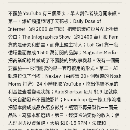
不露臉 YouTube 有三個層次，單人創作者該分開來讀。
第一，爆紅頻道證明了天花板：Daily Dose of
Internet（約 2000 萬訂閱）把精選爆紅短片配上極簡
旁白；The Infographics Show（約 1400 萬）和 Fern
靠的是研究和動畫，而非上鏡主持人；Lofi Girl 靠一段
循環畫面做成 1500 萬訂閱的品牌；MagnatesMedia
把商業紀錄片做成了不露臉的說故事機器。沒有一個需
要露臉——它們需要的是一套可複用的形式。第二，AI
軌道拉低了門檻：NexLev（由經營 20+ 個頻道的 Noah
Morris 打造）24 小時爬取 YouTube，挖出供給不足的
利基並查看變現狀態；AutoShorts.ai 每月 $19 起就能
每天自動發布不露臉影片；Frameloop 在一條工作流裡
把腳本變成成品多語系影片。瓶頸不再是製作——而是
品味、寫腳本和選題。第三，經濟帳決定你的收入：個
人理財與投資領跑，大約 $10-15 RPM，法律和