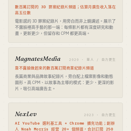
數百萬訂閱的 3D 罪案紀錄片頻道；估算月廣告收入落在
高五位數
電影感的 3D 罪案紀錄片，用旁白而非上鏡講述。展示了
不露臉裡高手藝的那一端：每條影片都有深度研究和動
畫，更新更少，但留存和 CPM 都更高端。
MagnatesMedia
2020 · 單人 / 自力更生
靠不露臉做起來的數百萬訂閱商業紀錄片頻道
長篇商業與品牌故事紀錄片，旁白配上檔案影像和動態
圖形。高 CPM、以故事為主導的模式：更少、更深的影
片，吸引高端廣告主。
NexLev
2023 · 自力更生
AI YouTube 選利基工具 + Chrome 擴充功能；創辦
人 Noah Morris 經營 20+ 個頻道，合計訂閱 250