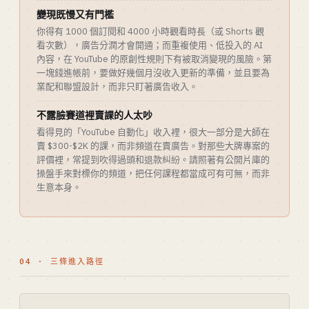
變現既慢又有門檻
你得有 1000 個訂閱和 4000 小時觀看時長（或 Shorts 觀
看次數），廣告分潤才會開通；而重複使用、低投入的 AI
內容，在 YouTube 的原創性規則下有被取消變現的風險。第
一塊錢進帳前，要做好幾個月沒收入更新的準備，並且要為
業配和聯盟設計，而非只盯著廣告收入。
不露臉賽道裡賣課的人太吵
看得見的「YouTube 自動化」收入裡，很大一部分是大師在
賣 $300-$2K 的課，而非頻道在賣廣告。對那些大牌專案的
評價裡，常提到吹得過頭和退款糾紛。請照著有公開片庫的
操盤手來對標你的頻道，把任何課程都當成可有可無，而非
生意本身。
04 · 三條進入路徑