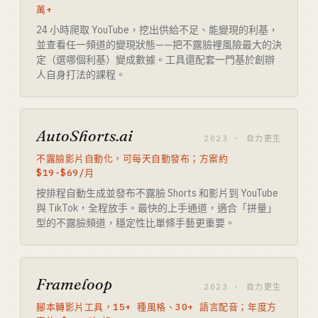
萬+
24 小時爬取 YouTube，挖出供給不足、能變現的利基，
並查看任一頻道的變現狀態——把不露臉裡風險最大的決
定（選哪個利基）變成數據。工具還配套一門基於創辦
人自身打法的課程。
AutoShorts.ai
2023 · 自力更生
不露臉影片自動化，可每天自動發布；方案約
$19-$69/月
按排程自動生成並發布不露臉 Shorts 和影片到 YouTube
與 TikTok，全程放手。最快的上手通道，適合「拼量」
型的不露臉頻道，穩定性比單條手藝更重要。
Frameloop
2023 · 自力更生
腳本轉影片工具，15+ 種風格、30+ 語言配音；年度方