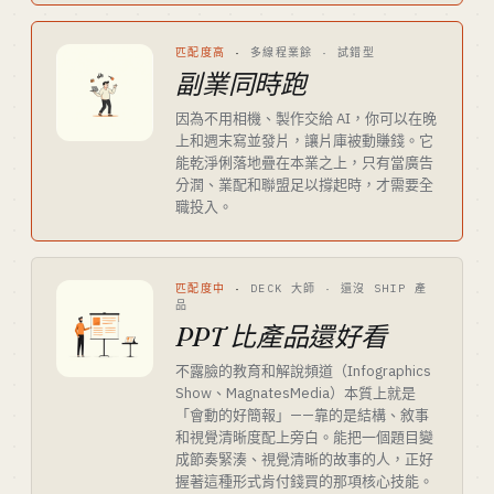
匹配度高
·
多線程業餘 · 試錯型
副業同時跑
因為不用相機、製作交給 AI，你可以在晚
上和週末寫並發片，讓片庫被動賺錢。它
能乾淨俐落地疊在本業之上，只有當廣告
分潤、業配和聯盟足以撐起時，才需要全
職投入。
匹配度中
·
DECK 大師 · 還沒 SHIP 產
品
PPT 比產品還好看
不露臉的教育和解說頻道（Infographics
Show、MagnatesMedia）本質上就是
「會動的好簡報」——靠的是結構、敘事
和視覺清晰度配上旁白。能把一個題目變
成節奏緊湊、視覺清晰的故事的人，正好
握著這種形式肯付錢買的那項核心技能。