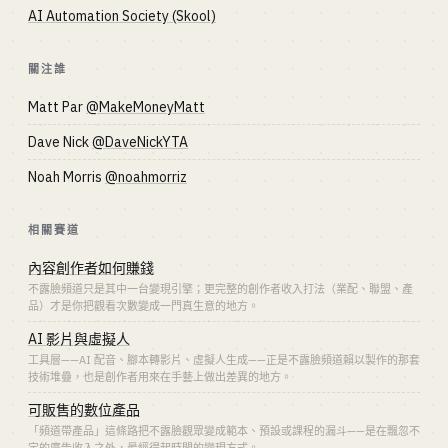
AI Automation Society (Skool)
關注誰
Matt Par
@MakeMoneyMatt
Dave Nick
@DaveNickYTA
Noah Morris
@noahmorriz
相關賽道
內容創作者如何賺錢
不露臉頻道只是其中一台變現引擎；更完整的創作者收入打法（業配、聯盟、產
品）才是你把觀看次數變成一門真生意的地方。
AI 影片與虛擬人
工具層——AI 配音、腳本轉影片、虛擬人生成——正是不露臉頻道賴以製作的那套
技術堆疊，也是創作者用來在手藝上做出差異的地方。
可販售的數位產品
「頻道帶產品」這條路把不露臉觀眾變成範本、預設或課程的漏斗——是在飄忽不