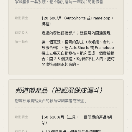
寧願優化一套系統、也不願打磨每一條影片的創作者
$20-$80/月（AutoShorts 或 Frameloop +
啟動資金
排程）
幾週內發出首批影片；幾個月內開通變現
時間投入
選一個寬泛、長青的形式（冷知識、金句、
第一動作
故事合輯），把 AutoShorts 或 Frameloop
接上去每天自動發布。把它當成一個實驗組
合：開 2-3 個頻道，砍掉留不住人的，把時
間灌進那個跑起來的。
頻道帶產品（把觀眾做成漏斗）
想靠觀眾賣點東西的教育型創業者或操盤手
$50-$200/月（工具 + 一個簡單的產品/網
啟動資金
站）
6-12 個月跑出一個自我強化的閉環
時間投入