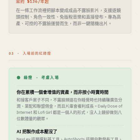
案約 $136/年起
在一條工作流裡把腳本變成成品不露臉影片，支援逐鏡
頭控制、角色一致性、免版稅音樂和直接發布。專為高
產、可控的不露臉運營而生，而非一鍵隨機出片。
03 · 入場前的紅綠燈
🟢 綠燈 · 考慮入場
你在累積一個會增值的資產，而非按小時賣時間
和接客戶案子不同，不露臉頻道在你睡覺時也持續賺廣告分
潤、業配和聯盟佣金，而且片庫會複利成長。Daily Dose of
Internet 和 Lofi Girl 都是一個人的形式，沒人上鏡卻做到八
位數體量的觀眾。
AI 把製作成本壓沒了
NexLev 這類選利基工具、AutoShorts 這類自動發布工具、