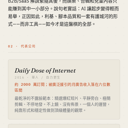
B2B/SaaS 解說緊隨其後，而娛樂、合輯和兒童內容只
能賺到其中一小部分。說句老實話：AI 讓起步變得輕而
易舉，正因如此，利基、腳本品質和一套有護城河的形
式——而非工具——如今才是這盤棋的全部。
02 · 代表公司
Daily Dose of Internet
2016 · 單人 / 自力更生
約 2000 萬訂閱；被廣泛援引的月廣告收入落在六位數
區間
最乾淨的不露臉範本：精選爆紅短片、平靜旁白、極簡
剪輯、不停地發。不上鏡、沒有佈景，一個人的運營，
純靠形式和穩定性做到頂級體量的觀眾。