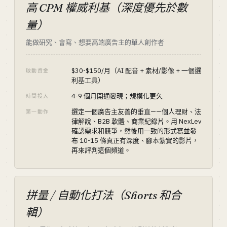
高 CPM 權威利基（深度優先於數
量）
能做研究、會寫、想要高端廣告主的單人創作者
$30-$150/月（AI 配音 + 素材/影像 + 一個選
啟動資金
利基工具）
4-9 個月開通變現；規模化更久
時間投入
選定一個廣告主友善的垂直——個人理財、法
第一動作
律解說、B2B 軟體、商業紀錄片。用 NexLev
確認需求和競爭，然後用一致的形式寫並發
布 10-15 條真正有深度、腳本紮實的影片，
再來評判這個頻道。
拼量 / 自動化打法（Shorts 和合
輯）