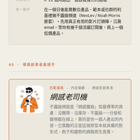
在一個日後能賣數位產品、範本或社群的利
第一動作
基裡做不露臉頻道（NexLev / Noah Morris
那套）。先用真正有用的影片打頭陣，沉澱
email，等你有幾千個活躍訂閱後，再上一個
低價產品。
05 · 哪類創業者最順手
匹配度高
·
內容驅動 · 網感型創業者
網感老司機
不露臉頻道是「網感獨狼」型最標準的資
產：沒團隊、沒庫存、不露臉——分發和
變現都在線上，靠的是你一個人產出的內
容。它獎勵的正是這個原型本就具備的對
形式、鉤子和趨勢的網路原生直覺。