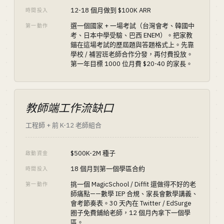
12-18 個月做到 $100K ARR
時間投入
選一個國家 + 一場考試（台灣會考、韓國中
第一動作
考、日本中學受驗、巴西 ENEM）。把家教
錨在這場考試的歷屆題與答題格式上。先靠
學校 / 補習班老師合作分發，再付費投放。
第一年目標 1000 位月費 $20-40 的家長。
教師端工作流缺口
工程師 + 前 K-12 老師組合
$500K-2M 種子
啟動資金
18 個月到第一個學區合約
時間投入
挑一個 MagicSchool / Diffit 還做得不好的老
第一動作
師痛點——數學 IEP 合規、家長會數學講義、
會考節奏表。30 天內在 Twitter / EdSurge
圈子免費鋪給老師，12 個月內拿下一個學
區。