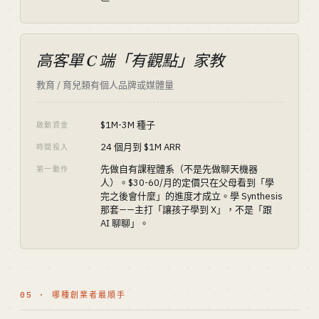
高客單 C 端「有觀點」家教
教育 / 育兒類有個人品牌或媒體量
$1M-3M 種子
啟動資金
24 個月到 $1M ARR
時間投入
先做自有課程體系（不是先做聊天機器
第一動作
人）。$30-60/月的定價只在父母看到「學
完之後會什麼」的進度才成立。學 Synthesis
那套——主打「讓孩子學到 X」，不是「跟
AI 聊聊」。
05 · 哪種創業者最順手