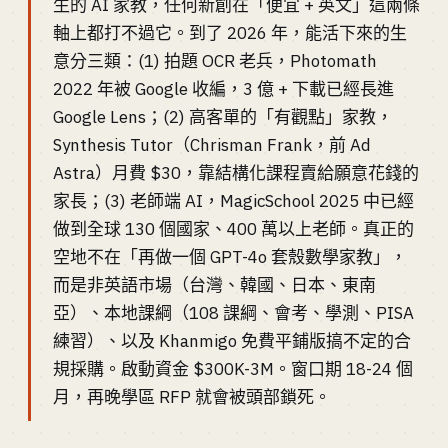
生的 AI 家教，任何新創在「便宜 + 英文」這兩條
軸上都打不過它。到了 2026 年，能活下來的生
意分三類：(1) 拍題 OCR 老兵，Photomath
2022 年被 Google 收編，3 億 + 下載已經長進
Google Lens；(2) 高客單的「有觀點」家教，
Synthesis Tutor（Chrisman Frank，前 Ad
Astra）月費 $30，靠結構化課程賣給願意花錢的
家長；(3) 老師端 AI，MagicSchool 2025 中已經
做到全球 130 個國家、400 萬以上老師。真正的
空地不在「再做一個 GPT-4o 套殼數學家教」，
而是非英語市場（台灣、韓國、日本、東南
亞）、本地課綱（108 課綱、會考、學測、PISA
練習）、以及 Khanmigo 免費平鋪版搞不定的合
規採購。啟動資金 $300K-3M。窗口期 18-24 個
月，再晚學區 RFP 就會被頭部鎖死。