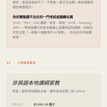
做完，差距就被抹平了。不要拿一家公司去賭一條會移動的
模型側護城河。
你的簡報講不出任何一門考試或課綱名稱
CCSS、TEKS、108 課綱、會考、學測、GCSE、Suneung、
JMO——學校採購方和家長都關心具體考試和課綱。如果你
的定位是「一個幫人做數學的 AI 家教」，你沒有任何採購
故事。
04 · 三條進場路徑
非英語本地課綱家教
母語 + 當地考試體系出身，最好是前老師 / 前 edtech
$300K-1M 種子
啟動資金