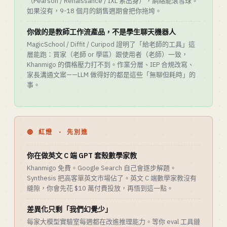
（Pearson / Renaissance / IXL 系出身），網絡能滾雪球。
如果沒有，9-18 個月的銷售週期會把你拖垮。
你做的是教師工作流產品，不是學生聊天機器人
MagicSchool / Diffit / Curipod 證明了「給老師的工具」這
層能跑：買家（老師 or 學區）跟使用者（老師）一致，
Khanmigo 的價格壓力打不到。作業分層、IEP 合規改寫、
家長溝通文案——LLM 做得好的都是這些「無聊但耗時」的
事。
🔴 紅燈 · 先別進
你在做英文 C 端 GPT 套殼數學家教
Khanmigo 免費。Google Search 自己會逐步解題。
Synthesis 把高客單英文市場佔了。英文 C 端數學家教沒有
縫隙，你會先花 $10 萬付費投放，再悟到這一點。
差異化只剩「我們幻覺少」
每家大模型實驗室每週都在改進推理能力。等你 eval 工具鏈