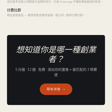
高利害考試是父母願意付溢價的地方，也是 Khanmigo 平鋪免費版最弱的角落。
付費社群
鄰近變現路徑——數學家教品牌常會疊一層父母 / 教師付費社群。
想知道你是哪一種創業
者？
5 分鐘 · 12 題 · 免費 · 測出你的畫像 + 最匹配的 3 條賽
道
開始測驗 →