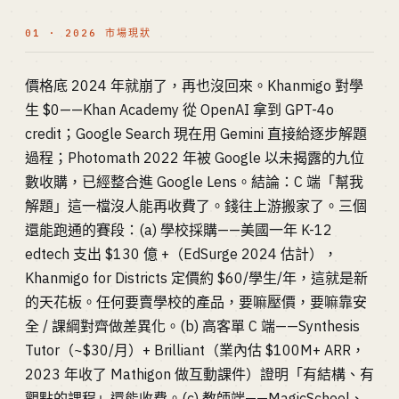
01 · 2026 市場現狀
價格底 2024 年就崩了，再也沒回來。Khanmigo 對學
生 $0——Khan Academy 從 OpenAI 拿到 GPT-4o
credit；Google Search 現在用 Gemini 直接給逐步解題
過程；Photomath 2022 年被 Google 以未揭露的九位
數收購，已經整合進 Google Lens。結論：C 端「幫我
解題」這一檔沒人能再收費了。錢往上游搬家了。三個
還能跑通的賽段：(a) 學校採購——美國一年 K-12
edtech 支出 $130 億 +（EdSurge 2024 估計），
Khanmigo for Districts 定價約 $60/學生/年，這就是新
的天花板。任何要賣學校的產品，要嘛壓價，要嘛靠安
全 / 課綱對齊做差異化。(b) 高客單 C 端——Synthesis
Tutor（~$30/月）+ Brilliant（業內估 $100M+ ARR，
2023 年收了 Mathigon 做互動課件）證明「有結構、有
觀點的課程」還能收費。(c) 教師端——MagicSchool、