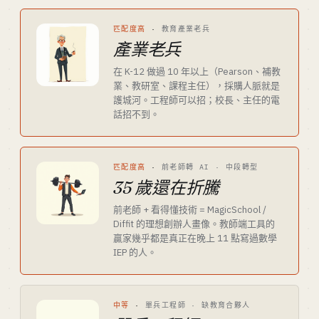
匹配度高
·
教育產業老兵
產業老兵
在 K-12 做過 10 年以上（Pearson、補教
業、教研室、課程主任），採購人脈就是
護城河。工程師可以招；校長、主任的電
話招不到。
匹配度高
·
前老師轉 AI · 中段轉型
35 歲還在折騰
前老師 + 看得懂技術 = MagicSchool /
Diffit 的理想創辦人畫像。教師端工具的
贏家幾乎都是真正在晚上 11 點寫過數學
IEP 的人。
中等
·
單兵工程師 · 缺教育合夥人