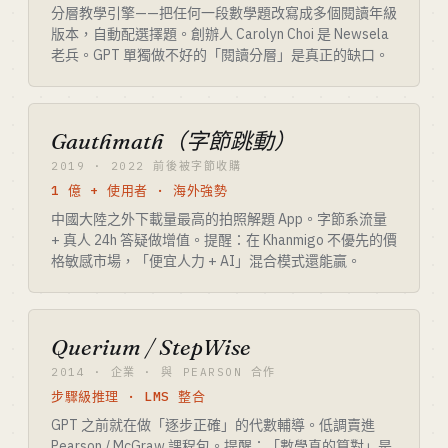
分層教學引擎——把任何一段數學題改寫成多個閱讀年級
版本，自動配選擇題。創辦人 Carolyn Choi 是 Newsela
老兵。GPT 單獨做不好的「閱讀分層」是真正的缺口。
Gauthmath（字節跳動）
2019 · 2022 前後被字節收購
1 億 + 使用者 · 海外強勢
中國大陸之外下載量最高的拍照解題 App。字節系流量
+ 真人 24h 答疑做增值。提醒：在 Khanmigo 不優先的價
格敏感市場，「便宜人力 + AI」混合模式還能贏。
Querium / StepWise
2014 · 企業 · 與 PEARSON 合作
步驟級推理 · LMS 整合
GPT 之前就在做「逐步正確」的代數輔導。低調賣進
Pearson / McGraw 課程包。提醒：「數學真的算對」是