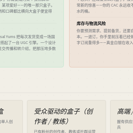
、某项爱好——的唯一那只盒子。
常新的惊喜——你的 CAC 永远
销和口碑都比横向大盒子便宜得
水的桶。
库存与物流风险
你要预测需求、提前备货，还要
sal Yums 把每次发货变成一场国
本。一退订，你手里就压着已经
n 搭起了一台 UGC 引擎。一个设计
字订阅重得多——真金白银在收
社交传播和转介绍，把那压垮多数
盒
受众驱动的盒子（创
高端 
作者 / 教练）
的单人创
握有供应
兵
已有粉丝的创作者、教练或社群运营