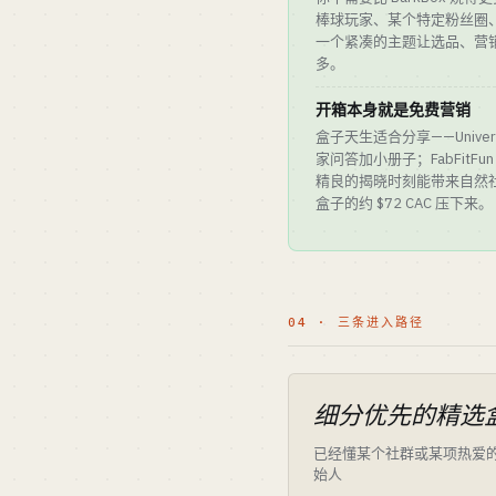
棒球玩家、某个特定粉丝圈
一个紧凑的主题让选品、营
多。
开箱本身就是免费营销
盒子天生适合分享——Univer
家问答加小册子；FabFitFu
精良的揭晓时刻能带来自然
盒子的约 $72 CAC 压下来。
04 · 三条进入路径
细分优先的精选
已经懂某个社群或某项热爱
始人