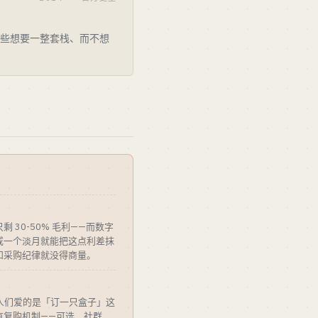
是那些想要一整套栈、而不想
 30-50% 毛利——而数字
涨或一个淡月就能把这点利差抹
和采购纪律就没得商量。
内。人们爱的是「订一只盒子」这
有复购机制——可选、社群、