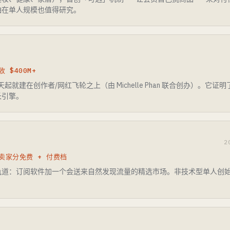
怕在单人规模也值得研究。
$400M+
一天起就建在创作者/网红飞轮之上（由 Michelle Phan 联合创办）。
长引擎。
2
卖家分免费 + 付费档
轨道：订阅软件加一个会送来自然发现流量的精选市场。非技术型单人创