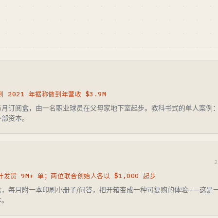
 2021 年据称做到年营收 $3.9M
饰月订阅盒，由一名职业球员在父母家地下室起步。教科书式的单人案例
外部资本。
计发货 9M+ 单；两位联合创始人各以 $1,000 起步
盒，每月附一本印刷小册子/问答，把开箱变成一种可复购的体验——这是
本。