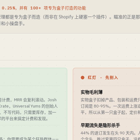
0.25%，并有 100+ 项专为盒子打造的功能
理都是专为盒子而造（而非在 Shopify 上硬塞一个插件）。瞄准的正
者和小操盘手。
🔴 红灯 · 先别入
实物毛利薄
费，MRR 会复利滚动。Josh
实物盒子扣掉产品、包装和运费只剩
Crate，Universal Yums 的创始人
订阅是 80-95%。一次运费上
没仓库、不写代码，只需要库存，加一
平，所以从第一只盒子起，定价
bly 这样的平台来搞定计费和发现。
早期流失是隐形杀手
44% 的退订发生在头 90 天
烧得更多；你需要成为某个狂热群体——
个念头，胜过爱第四只盒子。没