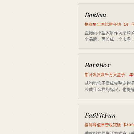
Bokksu
据称早年同比增长约 10 倍
直接向小型家庭作坊采购
个品牌，再长成一个市场
BarkBox
累计发货数千万只盒子；年
从狗狗盒子做成完整宠物品
长成什么样的标尺，也提
FabFitFun
据称峰值年营收突破 $300
季度型女性生活方式盒（