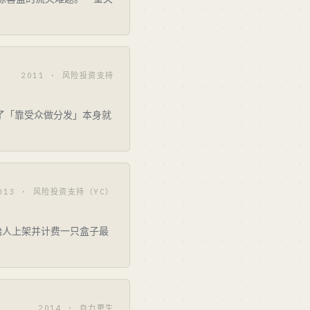
2011 · 风险投资支持
它证明了「靠受众做分发」本身就
013 · 风险投资支持（YC）
始人上架并计费一只盒子最
2014 · 自力更生