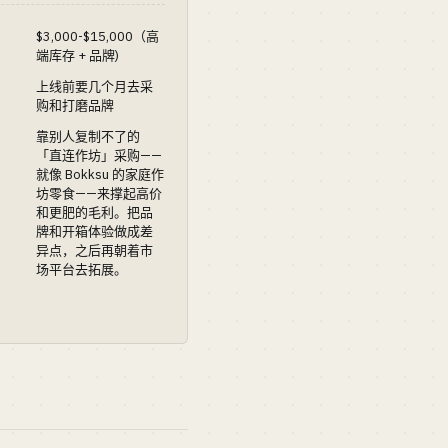
$3,000-$15,000（高
端库存 + 品牌)
上线前要几个月去采
购和打磨品牌
靠别人复制不了的
「直连作坊」采购——
就像 Bokksu 的家庭作
坊零食——来撑起高价
和更肥的毛利。把品
牌和开箱体验做成差
异点，之后再朝着市
场平台去拓展。