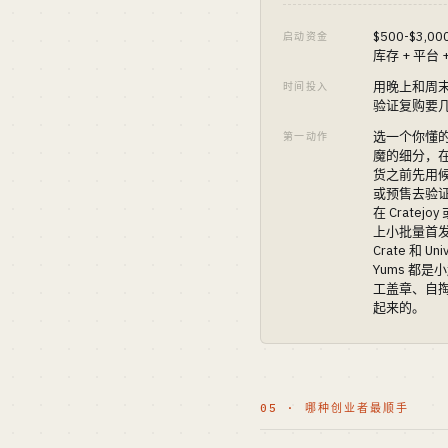
$500-$3,
启动资金
库存 + 平台 
用晚上和周
时间投入
验证复购要
选一个你懂
第一动作
魔的细分，
货之前先用
或预售去验
在 Cratejoy 
上小批量首发。
Crate 和 Univ
Yums 都是
工盖章、自
起来的。
05 · 哪种创业者最顺手