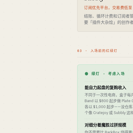
订阅优先平台，交易费低至 
结账、循环计费和订阅者管
要「插件大杂烩」的创作
03 · 入场前的红绿灯
🟢 绿灯 · 考虑入场
能自力起盘的复购收入
不同于一次性电商，盒子每月计
Band 以 $800 起步做 Plate 
各以 $1,000 起步——
个像 Cratejoy 或 Sub
对细分着魔胜过拼规模
你不需要比 BarkBox 