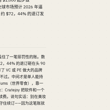
掏 $1,000 起步做
全球市场预计 2026 年逼
约 $72，44% 的退订发
标题盖住了一笔惩罚性的账。数
2，44% 的退订砸在头 90
C 或 PE 做大的品牌
人根本拼不过。中间才是单人能持
l Yums（世界零食），靠一
atejoy 把软件和一个
 手续费。说句实话：别在美妆
样守住续订——因为这笔账就