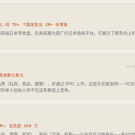
；向 70+ 个国家发出 2M+ 份零食
的高端日本零食盒，后来拓展为更广的日本电商平台。它展示了那条向上
。
20
营收数亿美元
牌（玩具、食品、健康），并通过 SPAC 上市。这是天花板案例——可当作
醒你单人创始人并不在这条赛道上竞争。
M+、会员超 100 万
美妆、健康、家居），首创「可选」机制——让会员自己挑商品——来对付