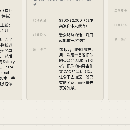
者
000（首批
启动资金
+ 包装）
$300-$2,000（分发
启动资金
末上线；
时间投入
渠道你本来就有）
几个月
受众够热的话，几周
时间投入
的、着了
第一动作
就能做一次预售
在掏钱进
像 Ipsy 用网红那样，
第一动作
候补名单
用一次限量首发把你
证，然后
的受众变成创始订阅
或 Subbly
者。把你的内容当作
Plate
零 CAC 的漏斗顶端，
ersal
让盒子去加深一段已
小起步、手
有的关系，而不是去
掏腰包做
买冷流量。