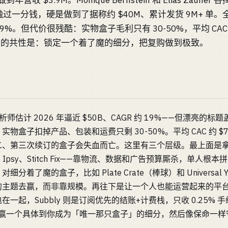
到年营收 $3.9M。Monique Bernstein 和 Elias Zauner 各
ms，没融过一分钱，硬是做到了据称约 $40M、累计发货 9M+ 单。
19%。但代价很残酷：实物盒子毛利只有 30-50%，平均 CAC 
赢家的共性是：锁定一个着了魔的细分，把复购做到极致。
估计 2026 年逼近 $50B、CAGR 约 19%——但漂亮的
；实物盒子扣掉产品、包装和运费只剩 30-50%。平均 CAC 约 $7
、第三次续订的盒子会失血而亡。这里有三个层级。最上面是拿了 V
tFun、Ipsy、Stitch Fix——靠物流、数据和广告预算厮杀，单
着了魔的盒子，比如 Plate Crate（棒球）和 Universa
主题去赢，而非靠规模。再往下是让一个人也能运营起来的平台：Cr
一起，Subbly 则是订阅优先的结账+计费栈，只收 0.25%
碰。去赢一个具体到你成为「唯一那只盒子」的细分，然后像保命一