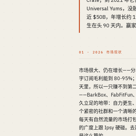
Crate；到 2021 年它做
Universal Yu
近 $50B，年增长约 
生在头 90 天内。
01 · 2026 市场现状
市场很大、仍在增长——分析师
字订阅毛利能到 80-95%
天里，所以一只赚不到第二
——BarkBox、FabFi
久立足的地带：自力更生、对细分
个紧密的社群和一个清晰的
每天有自然流量的市场打包在
的广度上跟 Ipsy 硬
是这么算的。