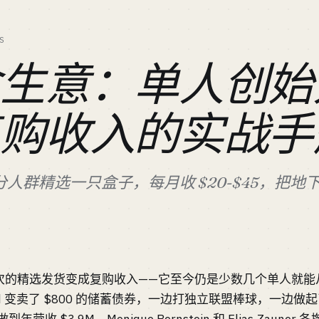
S
盒生意：单人创始
复购收入的实战手
人群精选一只盒子，每月收 $20-$45，把
次的精选发货变成复购收入——它至今仍是少数几个单人就能
nd 变卖了 $800 的储蓄债券，一边打独立联盟棒球，一边做起了