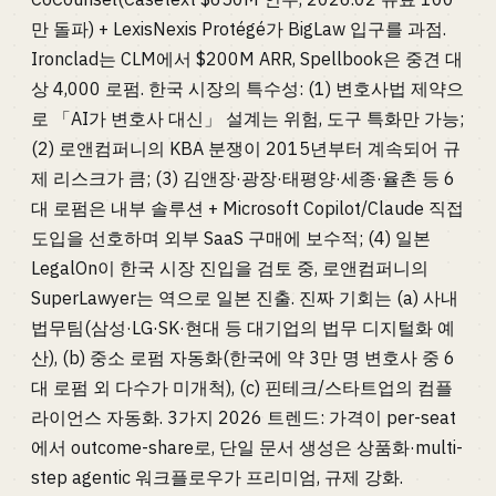
만 돌파) + LexisNexis Protégé가 BigLaw 입구를 과점.
Ironclad는 CLM에서 $200M ARR, Spellbook은 중견 대
상 4,000 로펌. 한국 시장의 특수성: (1) 변호사법 제약으
로 「AI가 변호사 대신」 설계는 위험, 도구 특화만 가능;
(2) 로앤컴퍼니의 KBA 분쟁이 2015년부터 계속되어 규
제 리스크가 큼; (3) 김앤장·광장·태평양·세종·율촌 등 6
대 로펌은 내부 솔루션 + Microsoft Copilot/Claude 직접
도입을 선호하며 외부 SaaS 구매에 보수적; (4) 일본
LegalOn이 한국 시장 진입을 검토 중, 로앤컴퍼니의
SuperLawyer는 역으로 일본 진출. 진짜 기회는 (a) 사내
법무팀(삼성·LG·SK·현대 등 대기업의 법무 디지털화 예
산), (b) 중소 로펌 자동화(한국에 약 3만 명 변호사 중 6
대 로펌 외 다수가 미개척), (c) 핀테크/스타트업의 컴플
라이언스 자동화. 3가지 2026 트렌드: 가격이 per-seat
에서 outcome-share로, 단일 문서 생성은 상품화·multi-
step agentic 워크플로우가 프리미엄, 규제 강화.