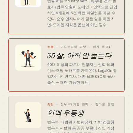
법률 AI는 industry-vet의 독무대. 전직 변
호사/법무 임원이 도메인 + 인맥으로 진입
하면 6개월에 5건 유료 파일럿을 따낼 수
있다. 순수 엔지니어가 같은 일을 하면 3
년. 도메인 지식은 옵션이 아닌 필수.
높음
·
미드커리어 피벗 · 업계 × AI
35 살, 아직 안 눕는다
40대 이상의 파트너 전향자는 신뢰·레퍼
런스·조달 노하우를 가져온다. LegalOn 창
업자는 전 변호사, 대만 율과 CEO도 율사
출신 — 재현 가능한 패턴.
중간
·
정부/대기업 인맥 · 탑다운 영업
인맥 우등생
법무부, 대법원 사법행정처, 지방 검찰청
법무 디지털화 등 공공 부문이 진입 거점