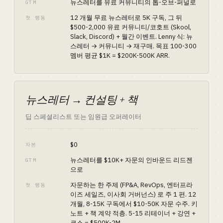
뉴스레터를 유료 커뮤니티의 톱-오브-퍼널로
GTM
12 개월 무료 뉴스레터로 5K 구독, 그 뒤
첫 행동
$500-2,000 유료 커뮤니티/코호트 (Skool,
Slack, Discord) + 월간 이벤트. Lenny 식: 뉴
스레터 → 커뮤니티 → 재구매. 목표 100-300
멤버 평균 $1K = $200K-500K ARR.
뉴스레터 → 컨설팅 + 책
딥 스페셜리스트 또는 임원급 오퍼레이터
$0
자본
뉴스레터를 $10K+ 자문의 인바운드 리드젠
GTM
으로
자문하는 한 주제 (FP&A, RevOps, 엔터프라
첫 행동
이즈 세일즈, 이사회 거버넌스) 로 주 1 편. 12
개월, 8-15K 구독에서 $10-50K 자문 수주. 키
노트 + 책 계약 적층. 5-15 리테이너 + 강연 +
코스 = $500K-2M.