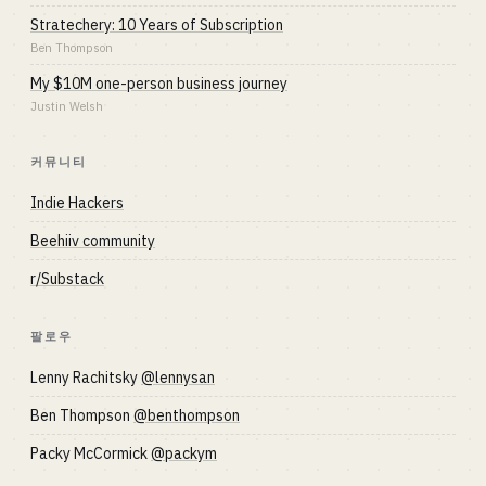
Stratechery: 10 Years of Subscription
Ben Thompson
My $10M one-person business journey
Justin Welsh
커뮤니티
Indie Hackers
Beehiiv community
r/Substack
팔로우
Lenny Rachitsky
@lennysan
Ben Thompson
@benthompson
Packy McCormick
@packym