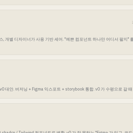
스, 개별 디자이너가 사용 기반 셰어. "예쁜 컴포넌트 하나만 어디서 팔지" 를 해
v0 대안. 버저닝 + Figma 익스포트 + storybook 통합. v0 가 수평으로 갈 
shadcn / Tailwind 컴포넌트로 변환. v0 가 잘 못하는 "Figma 가 있고,