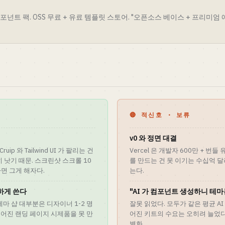
컴포넌트 팩. OSS 무료 + 유료 템플릿 스토어. "오픈소스 베이스 + 프리미엄 애
🔴 적신호 · 보류
v0 와 정면 대결
ip 와 Tailwind UI 가 팔리는 건
Vercel 은 개발자 600만 + 번
 낫기 때문. 스크린샷 스크롤 10
를 만드는 건 못 이기는 수십억 달
면 그게 해자다.
는다.
유창하게 쓴다
"AI 가 컴포넌트 생성하니 테마
테마 샵 대부분은 디자이너 1-2 명
잘못 읽었다. 모두가 같은 평균 
다듬어진 랜딩 페이지 시제품을 못 만
어진 키트의 수요는 오히려 늘었다
별화.