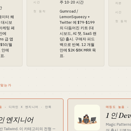
주 10-20 시간
시간
자본
간
Gumroad /
첫 동작
시간
레이터 쐐
LemonSqueezy +
첫 동작
리 대시보
Twitter 에 $79-$199
, 마케팅 페
의 다듬어진 키트 (대
 안에
시보드, AI 챗, SaaS 랜
rns 급 앱
딩) 출시. 구매자 피드
-$50/월
백으로 반복. 12 개월
월 안에
안에 $2K-$8K MRR 목
목표.
표.
 맞는가
음
·
디자인 X 엔지니어 · 안목
매칭도 높음
1 인 De
인 엔지니어
Magic Patter
 반 Tailwind. 이 카테고리의 전형 —
어 출시. LLM t