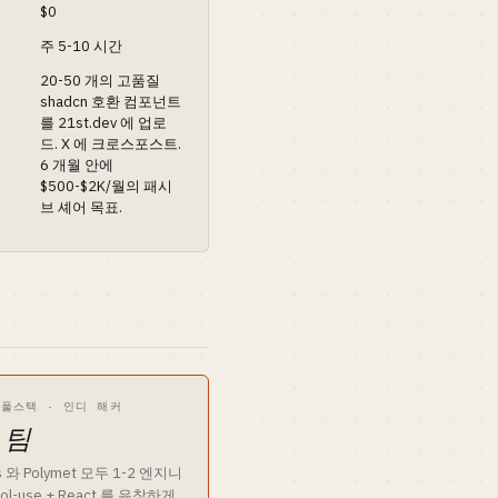
$0
주 5-10 시간
20-50 개의 고품질
shadcn 호환 컴포넌트
를 21st.dev 에 업로
드. X 에 크로스포스트.
6 개월 안에
$500-$2K/월의 패시
브 셰어 목표.
·
풀스택 · 인디 해커
v 팀
ns 와 Polymet 모두 1-2 엔지니
ool-use + React 를 유창하게