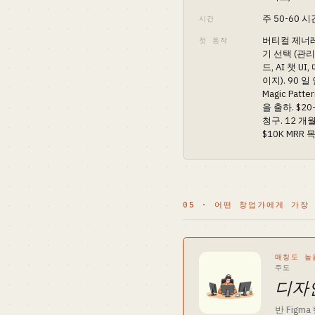
주 50-60 시
시간
버티컬 제너
첫 동작
기 선택 (관
드, AI 챗 UI
이지). 90 일
Magic Patte
을 출하. $20
청구. 12 개
$10K MRR 
05 · 어떤 창업가에게 가장
매칭도 높
주도
디자
반 Figma