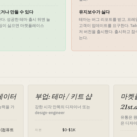
 있거나 만들 수 있다
유지보수가 싫다
산다. 성공한 테마 출시 뒤엔 늘
테마는 버그 리포트를 받고, 프
 포스팅이 싫으면 마켓플레이스
고객이 업데이트를 요구한다. Tailwi
저 버전을 출시했다. 출시하고 
는다.
너레이터
부업: 테마 / 키트 샵
마켓
21s
e 능력을 가
강한 시각 안목의 디자이너 또는
design-engineer
유통은 
은 디자
K (컴퓨트
$0-$1K
자본